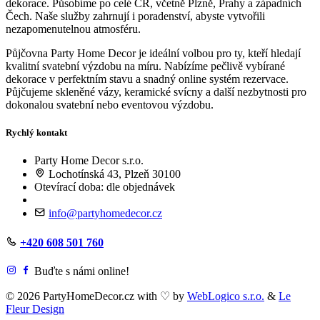
dekorace. Působíme po celé ČR, včetně Plzně, Prahy a západních
Čech. Naše služby zahrnují i poradenství, abyste vytvořili
nezapomenutelnou atmosféru.
Půjčovna Party Home Decor je ideální volbou pro ty, kteří hledají
kvalitní svatební výzdobu na míru. Nabízíme pečlivě vybírané
dekorace v perfektním stavu a snadný online systém rezervace.
Půjčujeme skleněné vázy, keramické svícny a další nezbytnosti pro
dokonalou svatební nebo eventovou výzdobu.
Rychlý kontakt
Party Home Decor s.r.o.
Lochotínská 43, Plzeň 30100
Otevírací doba: dle objednávek
info@partyhomedecor.cz
+420 608 501 760
Buďte s námi online!
© 2026 PartyHomeDecor.cz with
♡
by
WebLogico s.r.o.
&
Le
Fleur Design