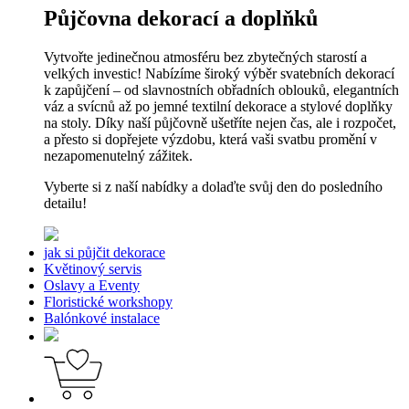
Půjčovna dekorací a doplňků
Vytvořte jedinečnou atmosféru bez zbytečných starostí a
velkých investic! Nabízíme široký výběr svatebních dekorací
k zapůjčení – od slavnostních obřadních oblouků, elegantních
váz a svícnů až po jemné textilní dekorace a stylové doplňky
na stoly. Díky naší půjčovně ušetříte nejen čas, ale i rozpočet,
a přesto si dopřejete výzdobu, která vaši svatbu promění v
nezapomenutelný zážitek.
Vyberte si z naší nabídky a dolaďte svůj den do posledního
detailu!
jak si půjčit dekorace
Květinový servis
Oslavy a Eventy
Floristické workshopy
Balónkové instalace