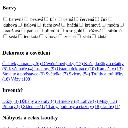
Barvy
barevná
béžová
bílá
černá
červená
čirá
duhová
fialová
fuchsiová
hnědá
krémová
modrá
oranžová
patina
přírodní
rose gold
růžová
stříbrná
šedá
terakota
vínová
zelená
zlatá
žlutá
Dekorace a osvětlení
Číslovky a nápisy (6)
Dřevěné bedýnky (12)
Koše, košíky a ošatky
(5)
Květináče (4)
Lucerny (9)
Ostatní dekorace (10)
Rámečky (13)
Stojany a podstavce (9)
Světýlka (7)
Svícny (54)
Truhly a truhličky
(18)
Vázy (108)
Inventář
Dózy (3)
Džbány a karafy (4)
Hrnečky (3)
Lahve (7)
Mísy (13)
Příbory (2)
Sklenice (17)
Tácy, podnosy a etažéry (18)
Talíře (11)
Nábytek a relax koutky