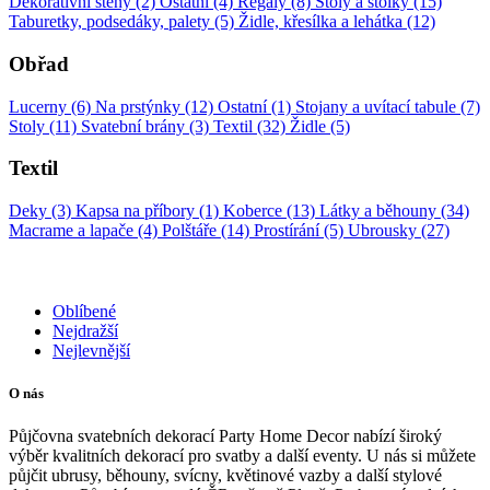
Dekorativní stěny (2)
Ostatní (4)
Regály (8)
Stoly a stolky (15)
Taburetky, podsedáky, palety (5)
Židle, křesílka a lehátka (12)
Obřad
Lucerny (6)
Na prstýnky (12)
Ostatní (1)
Stojany a uvítací tabule (7)
Stoly (11)
Svatební brány (3)
Textil (32)
Židle (5)
Textil
Deky (3)
Kapsa na příbory (1)
Koberce (13)
Látky a běhouny (34)
Macrame a lapače (4)
Polštáře (14)
Prostírání (5)
Ubrousky (27)
Oblíbené
Nejdražší
Nejlevnější
O nás
Půjčovna svatebních dekorací Party Home Decor nabízí široký
výběr kvalitních dekorací pro svatby a další eventy. U nás si můžete
půjčit ubrusy, běhouny, svícny, květinové vazby a další stylové