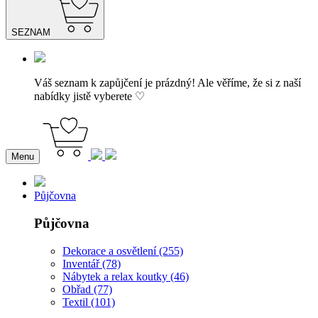
SEZNAM
Váš seznam k zapůjčení je prázdný! Ale věříme, že si z naší
nabídky jistě vyberete ♡
Menu
Půjčovna
Půjčovna
Dekorace a osvětlení (255)
Inventář (78)
Nábytek a relax koutky (46)
Obřad (77)
Textil (101)