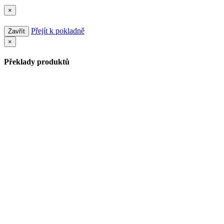
×
Přejít k pokladně
Zavřít
×
Překlady produktů