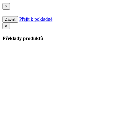
×
Přejít k pokladně
Zavřít
×
Překlady produktů