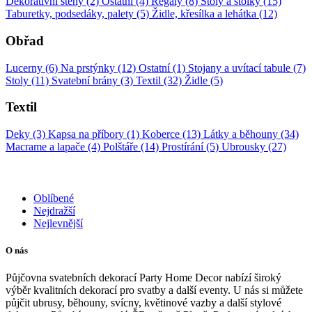
Dekorativní stěny (2)
Ostatní (4)
Regály (8)
Stoly a stolky (15)
Taburetky, podsedáky, palety (5)
Židle, křesílka a lehátka (12)
Obřad
Lucerny (6)
Na prstýnky (12)
Ostatní (1)
Stojany a uvítací tabule (7)
Stoly (11)
Svatební brány (3)
Textil (32)
Židle (5)
Textil
Deky (3)
Kapsa na příbory (1)
Koberce (13)
Látky a běhouny (34)
Macrame a lapače (4)
Polštáře (14)
Prostírání (5)
Ubrousky (27)
Oblíbené
Nejdražší
Nejlevnější
O nás
Půjčovna svatebních dekorací Party Home Decor nabízí široký
výběr kvalitních dekorací pro svatby a další eventy. U nás si můžete
půjčit ubrusy, běhouny, svícny, květinové vazby a další stylové