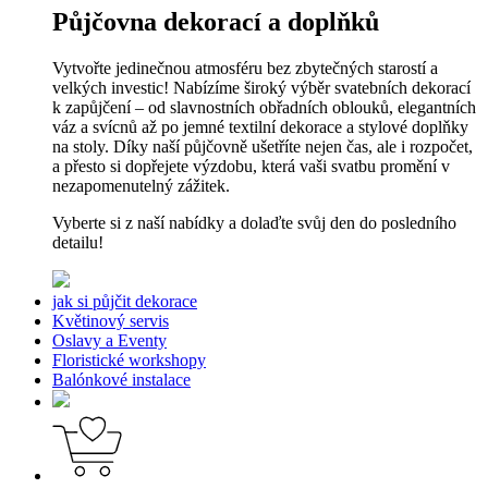
Půjčovna dekorací a doplňků
Vytvořte jedinečnou atmosféru bez zbytečných starostí a
velkých investic! Nabízíme široký výběr svatebních dekorací
k zapůjčení – od slavnostních obřadních oblouků, elegantních
váz a svícnů až po jemné textilní dekorace a stylové doplňky
na stoly. Díky naší půjčovně ušetříte nejen čas, ale i rozpočet,
a přesto si dopřejete výzdobu, která vaši svatbu promění v
nezapomenutelný zážitek.
Vyberte si z naší nabídky a dolaďte svůj den do posledního
detailu!
jak si půjčit dekorace
Květinový servis
Oslavy a Eventy
Floristické workshopy
Balónkové instalace