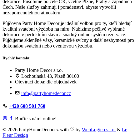
dekorace. Působíme po celé ČR, včetně Plzně, Prahy a západních
Čech. Naše služby zahrnují i poradenství, abyste vytvořili
nezapomenutelnou atmosféru.
Půjčovna Party Home Decor je ideální volbou pro ty, kteří hledají
kvalitní svatební výzdobu na míru. Nabízíme pečlivě vybírané
dekorace v perfektním stavu a snadný online systém rezervace.
Půjčujeme skleněné vázy, keramické svícny a další nezbytnosti pro
dokonalou svatební nebo eventovou výzdobu.
Rychlý kontakt
Party Home Decor s.r.o.
Lochotínská 43, Plzeň 30100
Otevírací doba: dle objednávek
info@partyhomedecor.cz
+420 608 501 760
Buďte s námi online!
© 2026 PartyHomeDecor.cz with
♡
by
WebLogico s.r.o.
&
Le
Fleur Design