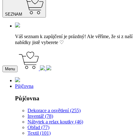
SEZNAM
Váš seznam k zapůjčení je prázdný! Ale věříme, že si z naší
nabídky jistě vyberete ♡
Menu
Půjčovna
Půjčovna
Dekorace a osvětlení (255)
Inventář (78)
Nábytek a relax koutky (46)
Obřad (77)
Textil (101)