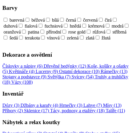
Barvy
barevná
béžová
bílá
černá
červená
čirá
duhová
fialová
fuchsiová
hnědá
krémová
modrá
oranžová
patina
přírodní
rose gold
růžová
stříbrná
šedá
terakota
vínová
zelená
zlatá
žlutá
Dekorace a osvětlení
Číslovky a nápisy (6)
Dřevěné bedýnky (12)
Koše, košíky a ošatky
(5)
Květináče (4)
Lucerny (9)
Ostatní dekorace (10)
Rámečky (13)
Stojany a podstavce (9)
Světýlka (7)
Svícny (54)
Truhly a truhličky
(18)
Vázy (108)
Inventář
Dózy (3)
Džbány a karafy (4)
Hrnečky (3)
Lahve (7)
Mísy (13)
Příbory (2)
Sklenice (17)
Tácy, podnosy a etažéry (18)
Talíře (11)
Nábytek a relax koutky