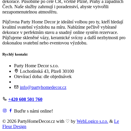
dekorace. Působíme po celé ČR, včetně Plzně, Prahy a západních
Čech. Naše služby zahrnují i poradenství, abyste vytvořili
nezapomenutelnou atmosféru.
Půjčovna Party Home Decor je ideální volbou pro ty, kteří hledají
kvalitní svatební výzdobu na míru. Nabízíme pečlivě vybírané
dekorace v perfektním stavu a snadný online systém rezervace.
Půjčujeme skleněné vázy, keramické svícny a další nezbytnosti pro
dokonalou svatební nebo eventovou výzdobu.
Rychlý kontakt
Party Home Decor s.r.o.
Lochotínská 43, Plzeň 30100
Otevírací doba: dle objednávek
info@partyhomedecor.cz
+420 608 501 760
Buďte s námi online!
© 2026 PartyHomeDecor.cz with
♡
by
WebLogico s.r.o.
&
Le
Fleur Design