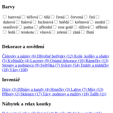
Barvy
barevná
béžová
bílá
černá
červená
čirá
duhová
fialová
fuchsiová
hnědá
krémová
modrá
oranžová
patina
přírodní
rose gold
růžová
stříbrná
šedá
terakota
vínová
zelená
zlatá
žlutá
Dekorace a osvětlení
Číslovky a nápisy (6)
Dřevěné bedýnky (12)
Koše, košíky a ošatky
(5)
Květináče (4)
Lucerny (9)
Ostatní dekorace (10)
Rámečky (13)
Stojany a podstavce (9)
Světýlka (7)
Svícny (54)
Truhly a truhličky
(18)
Vázy (108)
Inventář
Dózy (3)
Džbány a karafy (4)
Hrnečky (3)
Lahve (7)
Mísy (13)
Příbory (2)
Sklenice (17)
Tácy, podnosy a etažéry (18)
Talíře (11)
Nábytek a relax koutky