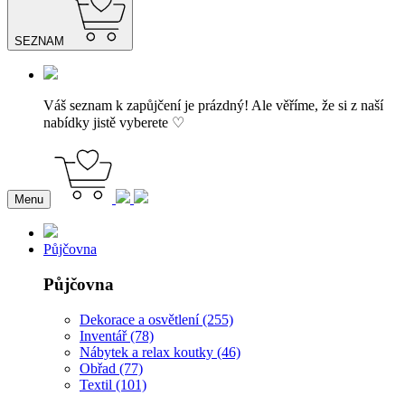
SEZNAM
Váš seznam k zapůjčení je prázdný! Ale věříme, že si z naší
nabídky jistě vyberete ♡
Menu
Půjčovna
Půjčovna
Dekorace a osvětlení (255)
Inventář (78)
Nábytek a relax koutky (46)
Obřad (77)
Textil (101)