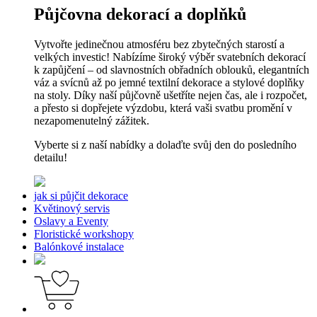
Půjčovna dekorací a doplňků
Vytvořte jedinečnou atmosféru bez zbytečných starostí a
velkých investic! Nabízíme široký výběr svatebních dekorací
k zapůjčení – od slavnostních obřadních oblouků, elegantních
váz a svícnů až po jemné textilní dekorace a stylové doplňky
na stoly. Díky naší půjčovně ušetříte nejen čas, ale i rozpočet,
a přesto si dopřejete výzdobu, která vaši svatbu promění v
nezapomenutelný zážitek.
Vyberte si z naší nabídky a dolaďte svůj den do posledního
detailu!
jak si půjčit dekorace
Květinový servis
Oslavy a Eventy
Floristické workshopy
Balónkové instalace