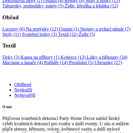
Dekorativní stěny (2)
Ostatní (4)
Regály (8)
Stoly a stolky (15)
Taburetky, podsedáky, palety (5)
Židle, křesílka a lehátka (12)
Obřad
Lucerny (6)
Na prstýnky (12)
Ostatní (1)
Stojany a uvítací tabule (7)
Stoly (11)
Svatební brány (3)
Textil (32)
Židle (5)
Textil
Deky (3)
Kapsa na příbory (1)
Koberce (13)
Látky a běhouny (34)
Macrame a lapače (4)
Polštáře (14)
Prostírání (5)
Ubrousky (27)
Oblíbené
Nejdražší
Nejlevnější
O nás
Půjčovna svatebních dekorací Party Home Decor nabízí široký
výběr kvalitních dekorací pro svatby a další eventy. U nás si můžete
půjčit ubrusy, běhouny, svícny, květinové vazby a další stylové