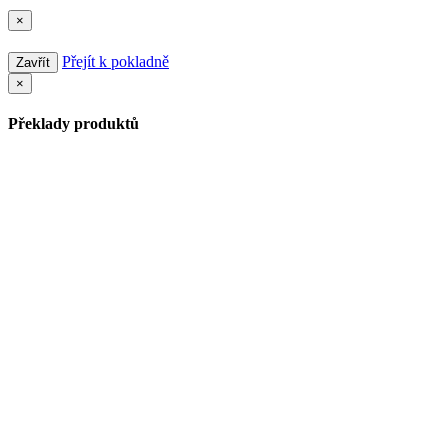
×
Přejít k pokladně
Zavřít
×
Překlady produktů