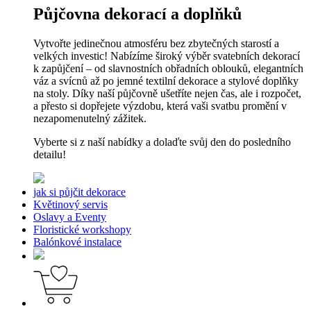
Půjčovna dekorací a doplňků
Vytvořte jedinečnou atmosféru bez zbytečných starostí a
velkých investic! Nabízíme široký výběr svatebních dekorací
k zapůjčení – od slavnostních obřadních oblouků, elegantních
váz a svícnů až po jemné textilní dekorace a stylové doplňky
na stoly. Díky naší půjčovně ušetříte nejen čas, ale i rozpočet,
a přesto si dopřejete výzdobu, která vaši svatbu promění v
nezapomenutelný zážitek.
Vyberte si z naší nabídky a dolaďte svůj den do posledního
detailu!
jak si půjčit dekorace
Květinový servis
Oslavy a Eventy
Floristické workshopy
Balónkové instalace