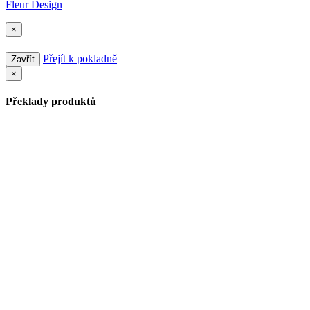
Fleur Design
×
Přejít k pokladně
Zavřít
×
Překlady produktů