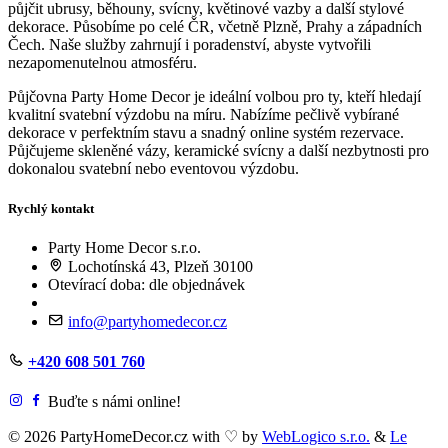
půjčit ubrusy, běhouny, svícny, květinové vazby a další stylové
dekorace. Působíme po celé ČR, včetně Plzně, Prahy a západních
Čech. Naše služby zahrnují i poradenství, abyste vytvořili
nezapomenutelnou atmosféru.
Půjčovna Party Home Decor je ideální volbou pro ty, kteří hledají
kvalitní svatební výzdobu na míru. Nabízíme pečlivě vybírané
dekorace v perfektním stavu a snadný online systém rezervace.
Půjčujeme skleněné vázy, keramické svícny a další nezbytnosti pro
dokonalou svatební nebo eventovou výzdobu.
Rychlý kontakt
Party Home Decor s.r.o.
Lochotínská 43, Plzeň 30100
Otevírací doba: dle objednávek
info@partyhomedecor.cz
+420 608 501 760
Buďte s námi online!
© 2026 PartyHomeDecor.cz with
♡
by
WebLogico s.r.o.
&
Le