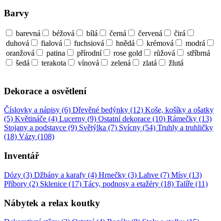
Barvy
barevná
béžová
bílá
černá
červená
čirá
duhová
fialová
fuchsiová
hnědá
krémová
modrá
oranžová
patina
přírodní
rose gold
růžová
stříbrná
šedá
terakota
vínová
zelená
zlatá
žlutá
Dekorace a osvětlení
Číslovky a nápisy (6)
Dřevěné bedýnky (12)
Koše, košíky a ošatky
(5)
Květináče (4)
Lucerny (9)
Ostatní dekorace (10)
Rámečky (13)
Stojany a podstavce (9)
Světýlka (7)
Svícny (54)
Truhly a truhličky
(18)
Vázy (108)
Inventář
Dózy (3)
Džbány a karafy (4)
Hrnečky (3)
Lahve (7)
Mísy (13)
Příbory (2)
Sklenice (17)
Tácy, podnosy a etažéry (18)
Talíře (11)
Nábytek a relax koutky