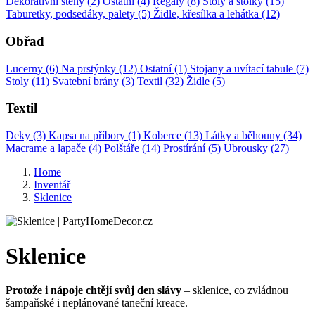
Dekorativní stěny (2)
Ostatní (4)
Regály (8)
Stoly a stolky (15)
Taburetky, podsedáky, palety (5)
Židle, křesílka a lehátka (12)
Obřad
Lucerny (6)
Na prstýnky (12)
Ostatní (1)
Stojany a uvítací tabule (7)
Stoly (11)
Svatební brány (3)
Textil (32)
Židle (5)
Textil
Deky (3)
Kapsa na příbory (1)
Koberce (13)
Látky a běhouny (34)
Macrame a lapače (4)
Polštáře (14)
Prostírání (5)
Ubrousky (27)
Home
Inventář
Sklenice
Sklenice
Protože i nápoje chtějí svůj den slávy
– sklenice, co zvládnou
šampaňské i neplánované taneční kreace.