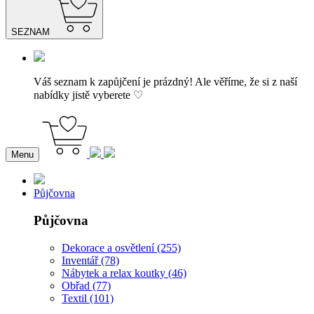
SEZNAM
Váš seznam k zapůjčení je prázdný! Ale věříme, že si z naší
nabídky jistě vyberete ♡
Menu
Půjčovna
Půjčovna
Dekorace a osvětlení (255)
Inventář (78)
Nábytek a relax koutky (46)
Obřad (77)
Textil (101)