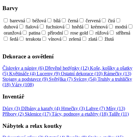
Barvy
barevná
béžová
bílá
černá
červená
čirá
duhová
fialová
fuchsiová
hnědá
krémová
modrá
oranžová
patina
přírodní
rose gold
růžová
stříbrná
šedá
terakota
vínová
zelená
zlatá
žlutá
Dekorace a osvětlení
Číslovky a nápisy (6)
Dřevěné bedýnky (12)
Koše, košíky a ošatky
(5)
Květináče (4)
Lucerny (9)
Ostatní dekorace (10)
Rámečky (13)
Stojany a podstavce (9)
Světýlka (7)
Svícny (54)
Truhly a truhličky
(18)
Vázy (108)
Inventář
Dózy (3)
Džbány a karafy (4)
Hrnečky (3)
Lahve (7)
Mísy (13)
Příbory (2)
Sklenice (17)
Tácy, podnosy a etažéry (18)
Talíře (11)
Nábytek a relax koutky