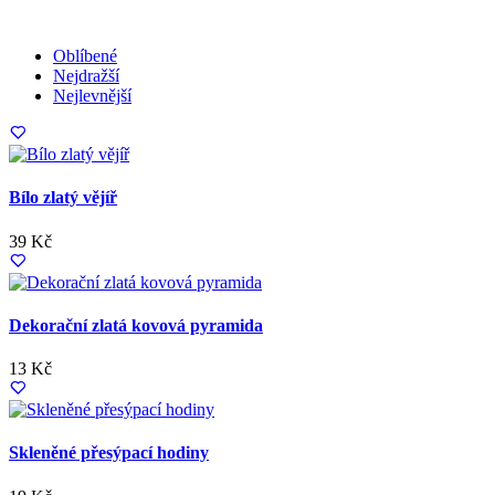
Oblíbené
Nejdražší
Nejlevnější
Bílo zlatý vějíř
39 Kč
Dekorační zlatá kovová pyramida
13 Kč
Skleněné přesýpací hodiny