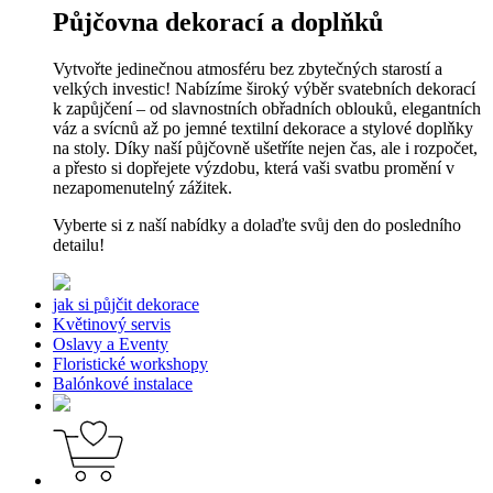
Půjčovna dekorací a doplňků
Vytvořte jedinečnou atmosféru bez zbytečných starostí a
velkých investic! Nabízíme široký výběr svatebních dekorací
k zapůjčení – od slavnostních obřadních oblouků, elegantních
váz a svícnů až po jemné textilní dekorace a stylové doplňky
na stoly. Díky naší půjčovně ušetříte nejen čas, ale i rozpočet,
a přesto si dopřejete výzdobu, která vaši svatbu promění v
nezapomenutelný zážitek.
Vyberte si z naší nabídky a dolaďte svůj den do posledního
detailu!
jak si půjčit dekorace
Květinový servis
Oslavy a Eventy
Floristické workshopy
Balónkové instalace