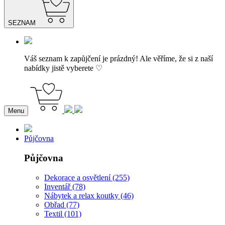
SEZNAM
Váš seznam k zapůjčení je prázdný! Ale věříme, že si z naší
nabídky jistě vyberete ♡
Menu
Půjčovna
Půjčovna
Dekorace a osvětlení (255)
Inventář (78)
Nábytek a relax koutky (46)
Obřad (77)
Textil (101)