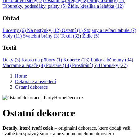
Dekorativní stěny (2)
Ostatní (4)
Regály (8)
Stoly a stolky (15)
Taburetky, podsedáky, palety (5)
Židle, křesílka a lehátka (12)
Obřad
Lucerny (6)
Na prstýnky (12)
Ostatní (1)
Stojany a uvítací tabule (7)
Stoly (11)
Svatební brány (3)
Textil (32)
Židle (5)
Textil
Deky (3)
Kapsa na příbory (1)
Koberce (13)
Látky a běhouny (34)
Macrame a lapače (4)
Polštáře (14)
Prostírání (5)
Ubrousky (27)
Home
Dekorace a osvětlení
Ostatní dekorace
Ostatní dekorace
Detaily, které tvoří celek
– originální dekorace, které dodají vaší
svatbě ten správný šmrnc a nezapomenutelnou atmosféru.