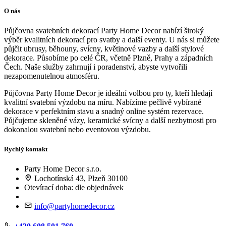
O nás
Půjčovna svatebních dekorací Party Home Decor nabízí široký
výběr kvalitních dekorací pro svatby a další eventy. U nás si můžete
půjčit ubrusy, běhouny, svícny, květinové vazby a další stylové
dekorace. Působíme po celé ČR, včetně Plzně, Prahy a západních
Čech. Naše služby zahrnují i poradenství, abyste vytvořili
nezapomenutelnou atmosféru.
Půjčovna Party Home Decor je ideální volbou pro ty, kteří hledají
kvalitní svatební výzdobu na míru. Nabízíme pečlivě vybírané
dekorace v perfektním stavu a snadný online systém rezervace.
Půjčujeme skleněné vázy, keramické svícny a další nezbytnosti pro
dokonalou svatební nebo eventovou výzdobu.
Rychlý kontakt
Party Home Decor s.r.o.
Lochotínská 43, Plzeň 30100
Otevírací doba: dle objednávek
info@partyhomedecor.cz