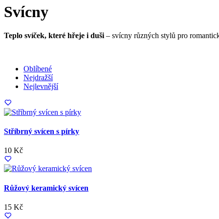
Svícny
Teplo svíček, které hřeje i duši
– svícny různých stylů pro romantick
Oblíbené
Nejdražší
Nejlevnější
Stříbrný svícen s pírky
10 Kč
Růžový keramický svícen
15 Kč