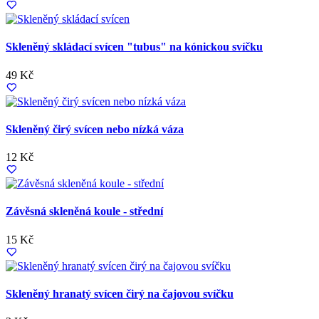
Skleněný skládací svícen "tubus" na kónickou svíčku
49 Kč
Skleněný čirý svícen nebo nízká váza
12 Kč
Závěsná skleněná koule - střední
15 Kč
Skleněný hranatý svícen čirý na čajovou svíčku