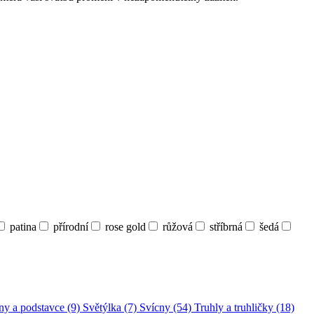
patina
přírodní
rose gold
růžová
stříbrná
šedá
ny a podstavce (9)
Světýlka (7)
Svícny (54)
Truhly a truhličky (18)