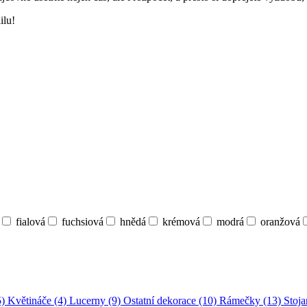
ilu!
fialová
fuchsiová
hnědá
krémová
modrá
oranžová
5)
Květináče (4)
Lucerny (9)
Ostatní dekorace (10)
Rámečky (13)
Stoja