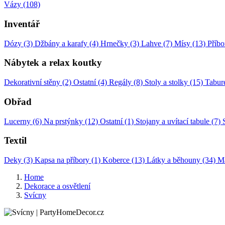
Vázy (108)
Inventář
Dózy (3)
Džbány a karafy (4)
Hrnečky (3)
Lahve (7)
Mísy (13)
Příbo
Nábytek a relax koutky
Dekorativní stěny (2)
Ostatní (4)
Regály (8)
Stoly a stolky (15)
Tabure
Obřad
Lucerny (6)
Na prstýnky (12)
Ostatní (1)
Stojany a uvítací tabule (7)
Textil
Deky (3)
Kapsa na příbory (1)
Koberce (13)
Látky a běhouny (34)
Ma
Home
Dekorace a osvětlení
Svícny