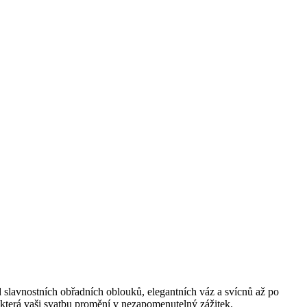
d slavnostních obřadních oblouků, elegantních váz a svícnů až po
u, která vaši svatbu promění v nezapomenutelný zážitek.