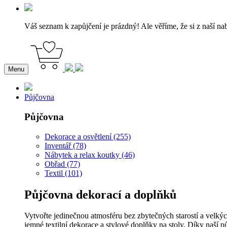
Váš seznam k zapůjčení je prázdný! Ale věříme, že si z naší na
Menu
Půjčovna
Půjčovna
Dekorace a osvětlení (255)
Inventář (78)
Nábytek a relax koutky (46)
Obřad (77)
Textil (101)
Půjčovna dekorací a doplňků
Vytvořte jedinečnou atmosféru bez zbytečných starostí a velkýc
jemné textilní dekorace a stylové doplňky na stoly. Díky naší p