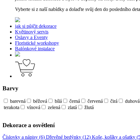
Vyberte si z naší nabídky a dolaďte svůj den do posledního deta
jak si půjčit dekorace
Květinový servis
Oslavy a Eventy
Floristické workshopy
Balónkové instalace
Barvy
barevná
béžová
bílá
černá
červená
čirá
duhová
terakota
vínová
zelená
zlatá
žlutá
Dekorace a osvětlení
Číslovky a nápisy (6)
Dřevěné bedýnky (12)
Koše, košíky a ošatky (