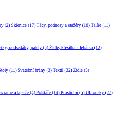
ry (2)
Sklenice (17)
Tácy, podnosy a etažéry (18)
Talíře (11)
tky, podsedáky, palety (5)
Židle, křesílka a lehátka (12)
Stoly (11)
Svatební brány (3)
Textil (32)
Židle (5)
crame a lapače (4)
Polštáře (14)
Prostírání (5)
Ubrousky (27)