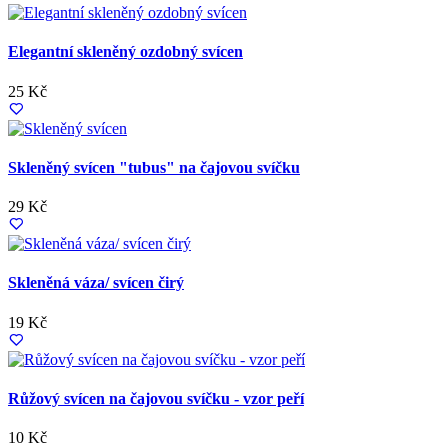
Elegantní skleněný ozdobný svícen
25 Kč
Skleněný svícen "tubus" na čajovou svíčku
29 Kč
Skleněná váza/ svícen čirý
19 Kč
Růžový svícen na čajovou svíčku - vzor peří
10 Kč