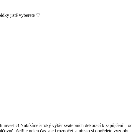
bídky jistě vyberete ♡
h investic! Nabízíme široký výběr svatebních dekorací k zapůjčení – o
ůjčovně ušetříte nejen čas, ale i rozpočet, a přesto si dopřejete výzdob