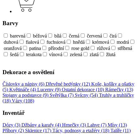
Barvy
barevná
béžová
bílá
černá
červená
čirá
duhová
fialová
fuchsiová
hnědá
krémová
modrá
oranžová
patina
přírodní
rose gold
růžová
stříbrná
šedá
terakota
vínová
zelená
zlatá
žlutá
Dekorace a osvětlení
Číslovky a nápisy (6)
Dřevěné bedýnky (12)
Koše, košíky a ošatky
(5)
Květináče (4)
Lucerny (9)
Ostatní dekorace (10)
Rámečky (13)
Stojany a podstavce (9)
Světýlka (7)
Svícny (54)
Truhly a truhličky
(18)
Vázy (108)
Inventář
Dózy (3)
Džbány a karafy (4)
Hrnečky (3)
Lahve (7)
Mísy (13)
Příbory (2)
Sklenice (17)
Tácy, podnosy a etažéry (18)
Talíře (11)