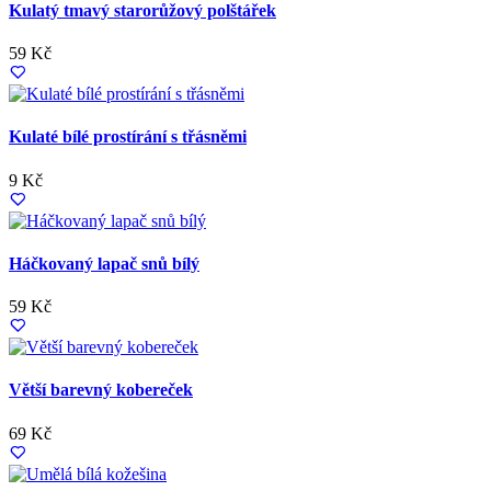
Kulatý tmavý starorůžový polštářek
59 Kč
Kulaté bílé prostírání s třásněmi
9 Kč
Háčkovaný lapač snů bílý
59 Kč
Větší barevný kobereček
69 Kč