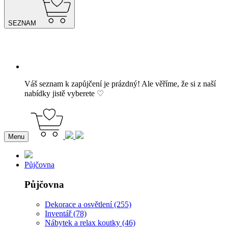
SEZNAM
Váš seznam k zapůjčení je prázdný! Ale věříme, že si z naší
nabídky jistě vyberete ♡
Menu
Půjčovna
Půjčovna
Dekorace a osvětlení (255)
Inventář (78)
Nábytek a relax koutky (46)