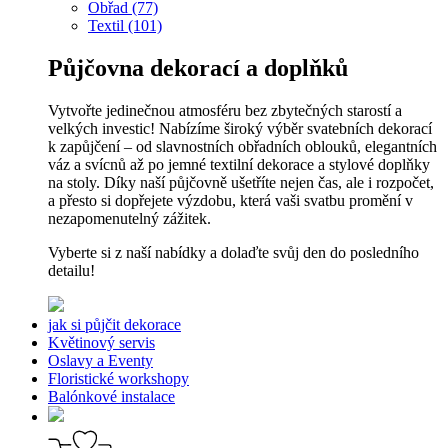
Obřad (77)
Textil (101)
Půjčovna dekorací a doplňků
Vytvořte jedinečnou atmosféru bez zbytečných starostí a
velkých investic! Nabízíme široký výběr svatebních dekorací
k zapůjčení – od slavnostních obřadních oblouků, elegantních
váz a svícnů až po jemné textilní dekorace a stylové doplňky
na stoly. Díky naší půjčovně ušetříte nejen čas, ale i rozpočet,
a přesto si dopřejete výzdobu, která vaši svatbu promění v
nezapomenutelný zážitek.
Vyberte si z naší nabídky a dolaďte svůj den do posledního
detailu!
jak si půjčit dekorace
Květinový servis
Oslavy a Eventy
Floristické workshopy
Balónkové instalace