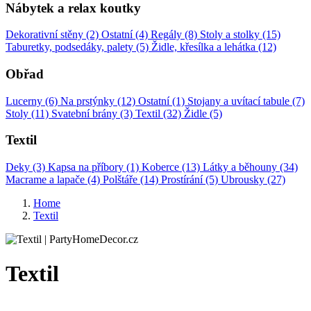
Nábytek a relax koutky
Dekorativní stěny (2)
Ostatní (4)
Regály (8)
Stoly a stolky (15)
Taburetky, podsedáky, palety (5)
Židle, křesílka a lehátka (12)
Obřad
Lucerny (6)
Na prstýnky (12)
Ostatní (1)
Stojany a uvítací tabule (7)
Stoly (11)
Svatební brány (3)
Textil (32)
Židle (5)
Textil
Deky (3)
Kapsa na příbory (1)
Koberce (13)
Látky a běhouny (34)
Macrame a lapače (4)
Polštáře (14)
Prostírání (5)
Ubrousky (27)
Home
Textil
Textil