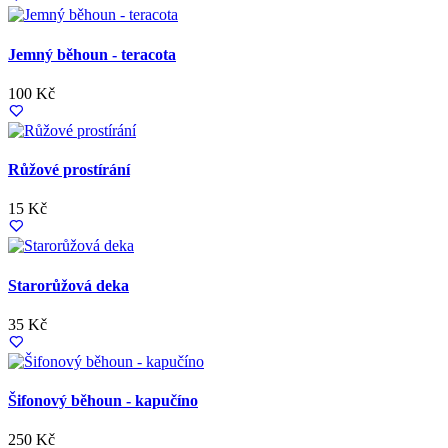
Jemný běhoun - teracota
100 Kč
Růžové prostírání
15 Kč
Starorůžová deka
35 Kč
Šifonový běhoun - kapučíno
250 Kč