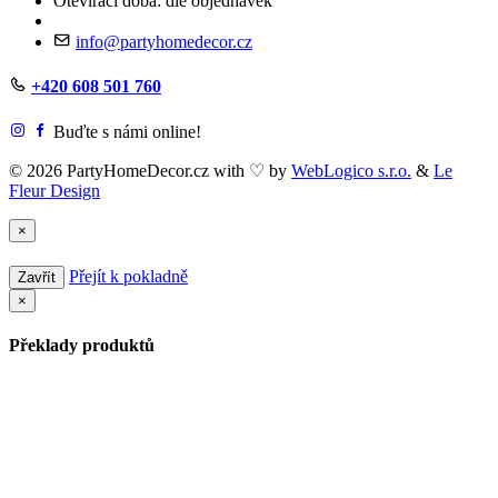
Otevírací doba: dle objednávek
info@partyhomedecor.cz
+420 608 501 760
Buďte s námi online!
© 2026 PartyHomeDecor.cz with
♡
by
WebLogico s.r.o.
&
Le
Fleur Design
×
Přejít k pokladně
Zavřít
×
Překlady produktů