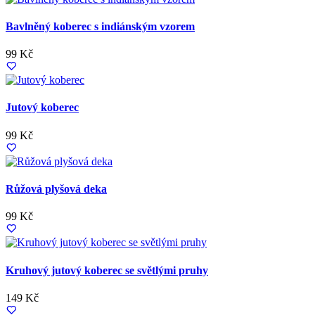
Bavlněný koberec s indiánským vzorem
99 Kč
Jutový koberec
99 Kč
Růžová plyšová deka
99 Kč
Kruhový jutový koberec se světlými pruhy
149 Kč