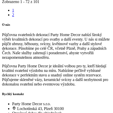
Zobrazeno 1 - 72 z 101
1
2
O nás
Půjčovna svatebních dekorací Party Home Decor nabízí široký
výběr kvalitních dekorací pro svatby a další eventy. U nás si můžete
půjčit ubrusy, běhouny, svícny, květinové vazby a další stylové
dekorace. Působíme po celé ČR, včetně Plzně, Prahy a západních
Čech. Naše služby zahrnují i poradenství, abyste vytvořili
nezapomenutelnou atmosféru.
Půjčovna Party Home Decor je ideální volbou pro ty, kteří hledají
kvalitní svatební výzdobu na míru. Nabízíme pečlivě vybírané
dekorace v perfektním stavu a snadný online systém rezervace.
Půjčujeme skleněné vázy, keramické svícny a další nezbytnosti pro
dokonalou svatební nebo eventovou výzdobu.
Rychlý kontakt
Party Home Decor s.r.o.
Lochotínská 43, Plzeň 30100