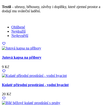
Textil
– ubrusy, běhouny, závěsy i doplňky, které zjemní prostor a
dodají mu sváteční ladění.
Oblíbené
Nejdražší
Nejlevnější
Jutová kapsa na příbory
9 Kč
Kulaté přírodní prostírání - vodní hyacint
20 Kč