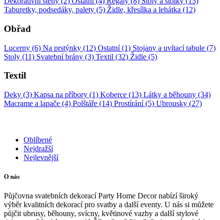
Dekorativní stěny (2)
Ostatní (4)
Regály (8)
Stoly a stolky (15)
Taburetky, podsedáky, palety (5)
Židle, křesílka a lehátka (12)
Obřad
Lucerny (6)
Na prstýnky (12)
Ostatní (1)
Stojany a uvítací tabule (7)
Stoly (11)
Svatební brány (3)
Textil (32)
Židle (5)
Textil
Deky (3)
Kapsa na příbory (1)
Koberce (13)
Látky a běhouny (34)
Macrame a lapače (4)
Polštáře (14)
Prostírání (5)
Ubrousky (27)
Oblíbené
Nejdražší
Nejlevnější
O nás
Půjčovna svatebních dekorací Party Home Decor nabízí široký
výběr kvalitních dekorací pro svatby a další eventy. U nás si můžete
půjčit ubrusy, běhouny, svícny, květinové vazby a další stylové