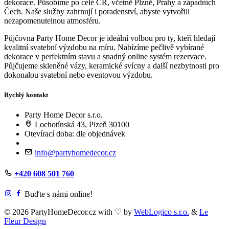
dekorace. Působíme po celé ČR, včetně Plzně, Prahy a západních
Čech. Naše služby zahrnují i poradenství, abyste vytvořili
nezapomenutelnou atmosféru.
Půjčovna Party Home Decor je ideální volbou pro ty, kteří hledají
kvalitní svatební výzdobu na míru. Nabízíme pečlivě vybírané
dekorace v perfektním stavu a snadný online systém rezervace.
Půjčujeme skleněné vázy, keramické svícny a další nezbytnosti pro
dokonalou svatební nebo eventovou výzdobu.
Rychlý kontakt
Party Home Decor s.r.o.
Lochotínská 43, Plzeň 30100
Otevírací doba: dle objednávek
info@partyhomedecor.cz
+420 608 501 760
Buďte s námi online!
© 2026 PartyHomeDecor.cz with
♡
by
WebLogico s.r.o.
&
Le
Fleur Design