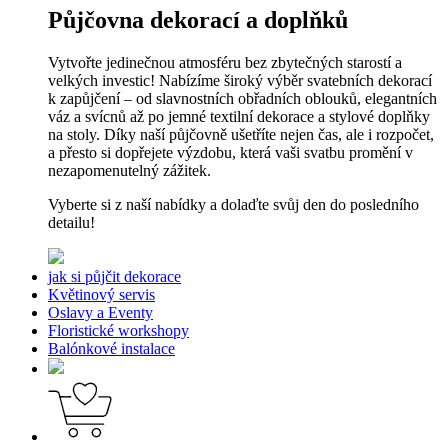
Půjčovna dekorací a doplňků
Vytvořte jedinečnou atmosféru bez zbytečných starostí a
velkých investic! Nabízíme široký výběr svatebních dekorací
k zapůjčení – od slavnostních obřadních oblouků, elegantních
váz a svícnů až po jemné textilní dekorace a stylové doplňky
na stoly. Díky naší půjčovně ušetříte nejen čas, ale i rozpočet,
a přesto si dopřejete výzdobu, která vaši svatbu promění v
nezapomenutelný zážitek.
Vyberte si z naší nabídky a dolaďte svůj den do posledního
detailu!
jak si půjčit dekorace
Květinový servis
Oslavy a Eventy
Floristické workshopy
Balónkové instalace