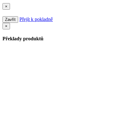
×
Přejít k pokladně
Zavřít
×
Překlady produktů