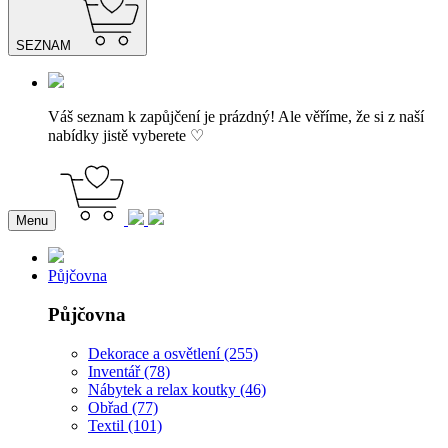
SEZNAM
Váš seznam k zapůjčení je prázdný! Ale věříme, že si z naší
nabídky jistě vyberete ♡
Menu
Půjčovna
Půjčovna
Dekorace a osvětlení (255)
Inventář (78)
Nábytek a relax koutky (46)
Obřad (77)
Textil (101)