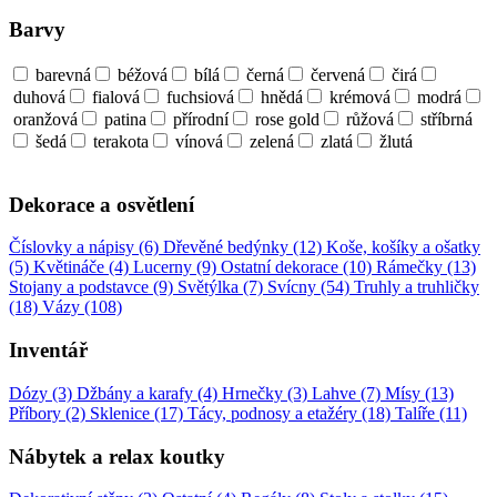
Barvy
barevná
béžová
bílá
černá
červená
čirá
duhová
fialová
fuchsiová
hnědá
krémová
modrá
oranžová
patina
přírodní
rose gold
růžová
stříbrná
šedá
terakota
vínová
zelená
zlatá
žlutá
Dekorace a osvětlení
Číslovky a nápisy (6)
Dřevěné bedýnky (12)
Koše, košíky a ošatky
(5)
Květináče (4)
Lucerny (9)
Ostatní dekorace (10)
Rámečky (13)
Stojany a podstavce (9)
Světýlka (7)
Svícny (54)
Truhly a truhličky
(18)
Vázy (108)
Inventář
Dózy (3)
Džbány a karafy (4)
Hrnečky (3)
Lahve (7)
Mísy (13)
Příbory (2)
Sklenice (17)
Tácy, podnosy a etažéry (18)
Talíře (11)
Nábytek a relax koutky