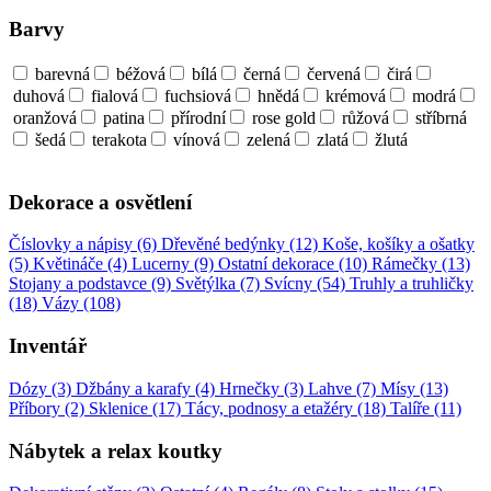
Barvy
barevná
béžová
bílá
černá
červená
čirá
duhová
fialová
fuchsiová
hnědá
krémová
modrá
oranžová
patina
přírodní
rose gold
růžová
stříbrná
šedá
terakota
vínová
zelená
zlatá
žlutá
Dekorace a osvětlení
Číslovky a nápisy (6)
Dřevěné bedýnky (12)
Koše, košíky a ošatky
(5)
Květináče (4)
Lucerny (9)
Ostatní dekorace (10)
Rámečky (13)
Stojany a podstavce (9)
Světýlka (7)
Svícny (54)
Truhly a truhličky
(18)
Vázy (108)
Inventář
Dózy (3)
Džbány a karafy (4)
Hrnečky (3)
Lahve (7)
Mísy (13)
Příbory (2)
Sklenice (17)
Tácy, podnosy a etažéry (18)
Talíře (11)
Nábytek a relax koutky