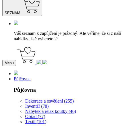
SEZNAM
Váš seznam k zapůjčení je prázdný! Ale věříme, že si z naší
nabídky jistě vyberete ♡
Menu
Půjčovna
Půjčovna
Dekorace a osvětlení (255)
Inventář (78)
Nábytek a relax koutky (46)
Obřad (77)
Textil (101)