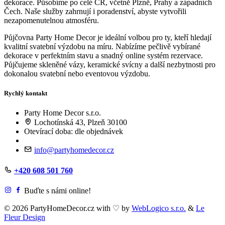
dekorace. Působíme po celé ČR, včetně Plzně, Prahy a západních
Čech. Naše služby zahrnují i poradenství, abyste vytvořili
nezapomenutelnou atmosféru.
Půjčovna Party Home Decor je ideální volbou pro ty, kteří hledají
kvalitní svatební výzdobu na míru. Nabízíme pečlivě vybírané
dekorace v perfektním stavu a snadný online systém rezervace.
Půjčujeme skleněné vázy, keramické svícny a další nezbytnosti pro
dokonalou svatební nebo eventovou výzdobu.
Rychlý kontakt
Party Home Decor s.r.o.
Lochotínská 43, Plzeň 30100
Otevírací doba: dle objednávek
info@partyhomedecor.cz
+420 608 501 760
Buďte s námi online!
© 2026 PartyHomeDecor.cz with
♡
by
WebLogico s.r.o.
&
Le
Fleur Design