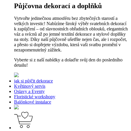
Půjčovna dekorací a doplňků
Vytvořte jedinečnou atmosféru bez zbytečných starostí a
velkých investic! Nabízíme široký výběr svatebních dekorací
k zapůjčení – od slavnostních obřadních oblouků, elegantních
váz a svícnů až po jemné textilní dekorace a stylové doplňky
na stoly. Díky naší půjčovně ušetříte nejen čas, ale i rozpočet,
a přesto si dopřejete výzdobu, která vaši svatbu promění v
nezapomenutelný zážitek.
Vyberte si z naší nabídky a dolaďte svůj den do posledního
detailu!
jak si půjčit dekorace
Květinový servis
Oslavy a Eventy
Floristické workshopy
Balónkové instalace