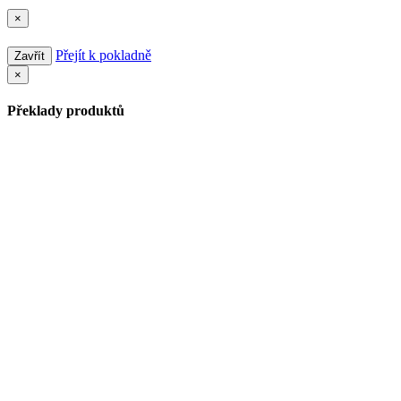
×
Přejít k pokladně
Zavřít
×
Překlady produktů