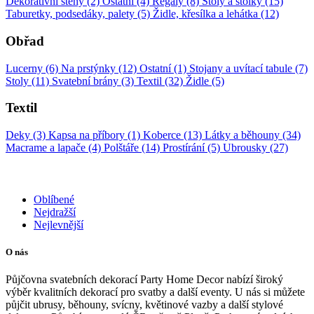
Dekorativní stěny (2)
Ostatní (4)
Regály (8)
Stoly a stolky (15)
Taburetky, podsedáky, palety (5)
Židle, křesílka a lehátka (12)
Obřad
Lucerny (6)
Na prstýnky (12)
Ostatní (1)
Stojany a uvítací tabule (7)
Stoly (11)
Svatební brány (3)
Textil (32)
Židle (5)
Textil
Deky (3)
Kapsa na příbory (1)
Koberce (13)
Látky a běhouny (34)
Macrame a lapače (4)
Polštáře (14)
Prostírání (5)
Ubrousky (27)
Oblíbené
Nejdražší
Nejlevnější
O nás
Půjčovna svatebních dekorací Party Home Decor nabízí široký
výběr kvalitních dekorací pro svatby a další eventy. U nás si můžete
půjčit ubrusy, běhouny, svícny, květinové vazby a další stylové