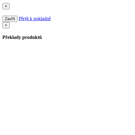
×
Přejít k pokladně
Zavřít
×
Překlady produktů