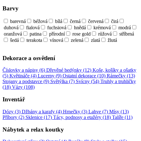
Barvy
barevná
béžová
bílá
černá
červená
čirá
duhová
fialová
fuchsiová
hnědá
krémová
modrá
oranžová
patina
přírodní
rose gold
růžová
stříbrná
šedá
terakota
vínová
zelená
zlatá
žlutá
Dekorace a osvětlení
Číslovky a nápisy (6)
Dřevěné bedýnky (12)
Koše, košíky a ošatky
(5)
Květináče (4)
Lucerny (9)
Ostatní dekorace (10)
Rámečky (13)
Stojany a podstavce (9)
Světýlka (7)
Svícny (54)
Truhly a truhličky
(18)
Vázy (108)
Inventář
Dózy (3)
Džbány a karafy (4)
Hrnečky (3)
Lahve (7)
Mísy (13)
Příbory (2)
Sklenice (17)
Tácy, podnosy a etažéry (18)
Talíře (11)
Nábytek a relax koutky