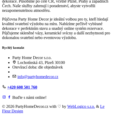
dekorace. Působíme po celé ČR, včetně Plzně, Prahy a západních
Čech. Naše služby zahrnují i poradenství, abyste vytvořili
nezapomenutelnou atmosféru.
Půjčovna Party Home Decor je ideální volbou pro ty, kteří hledají
kvalitní svatební výzdobu na míru. Nabízíme pečlivě vybírané
dekorace v perfektním stavu a snadný online systém rezervace.
Půjčujeme skleněné vázy, keramické svícny a další nezbytnosti pro
dokonalou svatební nebo eventovou výzdobu.
Rychlý kontakt
Party Home Decor s.r.o.
Lochotínská 43, Plzeň 30100
Otevírací doba: dle objednávek
info@partyhomedecor.cz
+420 608 501 760
Buďte s námi online!
© 2026 PartyHomeDecor.cz with
♡
by
WebLogico s.r.o.
&
Le
Fleur Design