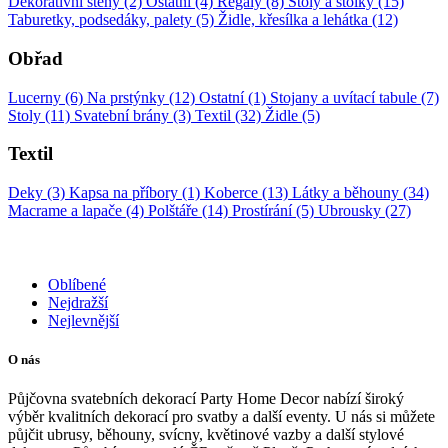
Dekorativní stěny (2)
Ostatní (4)
Regály (8)
Stoly a stolky (15)
Taburetky, podsedáky, palety (5)
Židle, křesílka a lehátka (12)
Obřad
Lucerny (6)
Na prstýnky (12)
Ostatní (1)
Stojany a uvítací tabule (7)
Stoly (11)
Svatební brány (3)
Textil (32)
Židle (5)
Textil
Deky (3)
Kapsa na příbory (1)
Koberce (13)
Látky a běhouny (34)
Macrame a lapače (4)
Polštáře (14)
Prostírání (5)
Ubrousky (27)
Oblíbené
Nejdražší
Nejlevnější
O nás
Půjčovna svatebních dekorací Party Home Decor nabízí široký
výběr kvalitních dekorací pro svatby a další eventy. U nás si můžete
půjčit ubrusy, běhouny, svícny, květinové vazby a další stylové