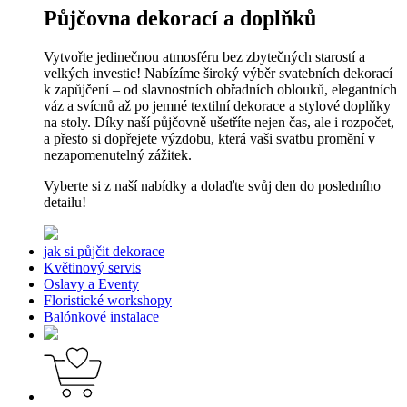
Půjčovna dekorací a doplňků
Vytvořte jedinečnou atmosféru bez zbytečných starostí a
velkých investic! Nabízíme široký výběr svatebních dekorací
k zapůjčení – od slavnostních obřadních oblouků, elegantních
váz a svícnů až po jemné textilní dekorace a stylové doplňky
na stoly. Díky naší půjčovně ušetříte nejen čas, ale i rozpočet,
a přesto si dopřejete výzdobu, která vaši svatbu promění v
nezapomenutelný zážitek.
Vyberte si z naší nabídky a dolaďte svůj den do posledního
detailu!
jak si půjčit dekorace
Květinový servis
Oslavy a Eventy
Floristické workshopy
Balónkové instalace