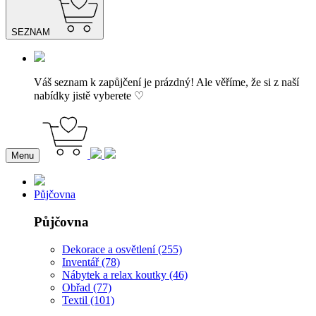
SEZNAM
Váš seznam k zapůjčení je prázdný! Ale věříme, že si z naší
nabídky jistě vyberete ♡
Menu
Půjčovna
Půjčovna
Dekorace a osvětlení (255)
Inventář (78)
Nábytek a relax koutky (46)
Obřad (77)
Textil (101)