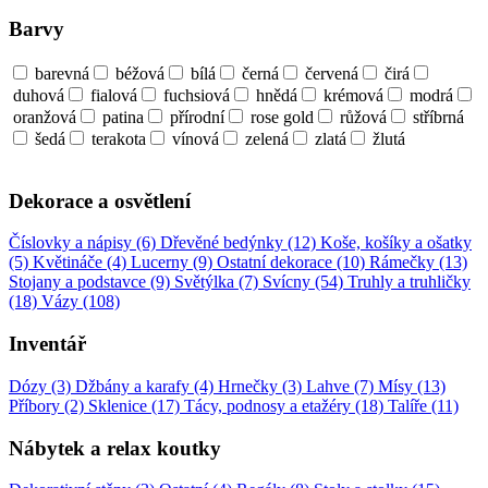
Barvy
barevná
béžová
bílá
černá
červená
čirá
duhová
fialová
fuchsiová
hnědá
krémová
modrá
oranžová
patina
přírodní
rose gold
růžová
stříbrná
šedá
terakota
vínová
zelená
zlatá
žlutá
Dekorace a osvětlení
Číslovky a nápisy (6)
Dřevěné bedýnky (12)
Koše, košíky a ošatky
(5)
Květináče (4)
Lucerny (9)
Ostatní dekorace (10)
Rámečky (13)
Stojany a podstavce (9)
Světýlka (7)
Svícny (54)
Truhly a truhličky
(18)
Vázy (108)
Inventář
Dózy (3)
Džbány a karafy (4)
Hrnečky (3)
Lahve (7)
Mísy (13)
Příbory (2)
Sklenice (17)
Tácy, podnosy a etažéry (18)
Talíře (11)
Nábytek a relax koutky