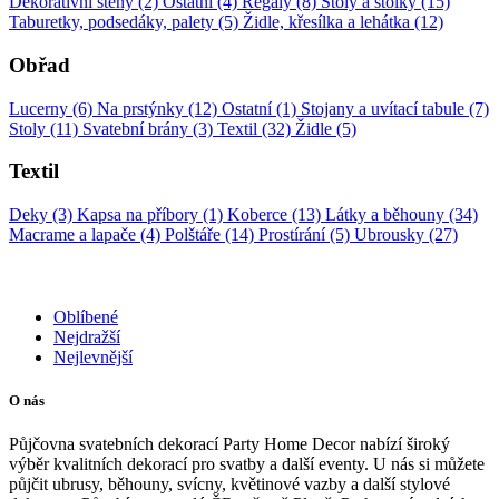
Dekorativní stěny (2)
Ostatní (4)
Regály (8)
Stoly a stolky (15)
Taburetky, podsedáky, palety (5)
Židle, křesílka a lehátka (12)
Obřad
Lucerny (6)
Na prstýnky (12)
Ostatní (1)
Stojany a uvítací tabule (7)
Stoly (11)
Svatební brány (3)
Textil (32)
Židle (5)
Textil
Deky (3)
Kapsa na příbory (1)
Koberce (13)
Látky a běhouny (34)
Macrame a lapače (4)
Polštáře (14)
Prostírání (5)
Ubrousky (27)
Oblíbené
Nejdražší
Nejlevnější
O nás
Půjčovna svatebních dekorací Party Home Decor nabízí široký
výběr kvalitních dekorací pro svatby a další eventy. U nás si můžete
půjčit ubrusy, běhouny, svícny, květinové vazby a další stylové