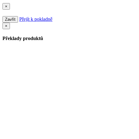
×
Přejít k pokladně
Zavřít
×
Překlady produktů