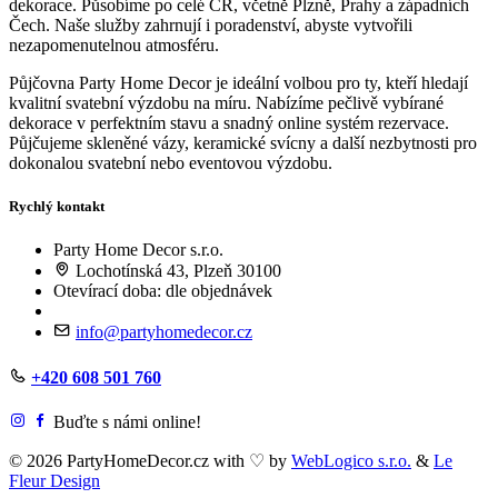
dekorace. Působíme po celé ČR, včetně Plzně, Prahy a západních
Čech. Naše služby zahrnují i poradenství, abyste vytvořili
nezapomenutelnou atmosféru.
Půjčovna Party Home Decor je ideální volbou pro ty, kteří hledají
kvalitní svatební výzdobu na míru. Nabízíme pečlivě vybírané
dekorace v perfektním stavu a snadný online systém rezervace.
Půjčujeme skleněné vázy, keramické svícny a další nezbytnosti pro
dokonalou svatební nebo eventovou výzdobu.
Rychlý kontakt
Party Home Decor s.r.o.
Lochotínská 43, Plzeň 30100
Otevírací doba: dle objednávek
info@partyhomedecor.cz
+420 608 501 760
Buďte s námi online!
© 2026 PartyHomeDecor.cz with
♡
by
WebLogico s.r.o.
&
Le
Fleur Design