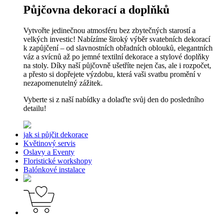
Půjčovna dekorací a doplňků
Vytvořte jedinečnou atmosféru bez zbytečných starostí a
velkých investic! Nabízíme široký výběr svatebních dekorací
k zapůjčení – od slavnostních obřadních oblouků, elegantních
váz a svícnů až po jemné textilní dekorace a stylové doplňky
na stoly. Díky naší půjčovně ušetříte nejen čas, ale i rozpočet,
a přesto si dopřejete výzdobu, která vaši svatbu promění v
nezapomenutelný zážitek.
Vyberte si z naší nabídky a dolaďte svůj den do posledního
detailu!
jak si půjčit dekorace
Květinový servis
Oslavy a Eventy
Floristické workshopy
Balónkové instalace