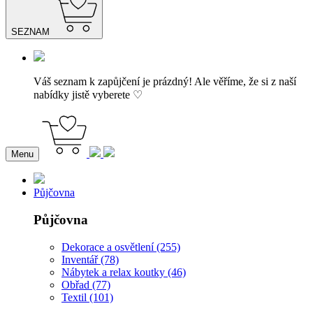
SEZNAM
Váš seznam k zapůjčení je prázdný! Ale věříme, že si z naší
nabídky jistě vyberete ♡
Menu
Půjčovna
Půjčovna
Dekorace a osvětlení (255)
Inventář (78)
Nábytek a relax koutky (46)
Obřad (77)
Textil (101)