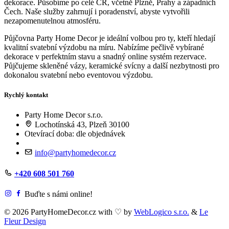
dekorace. Působíme po celé ČR, včetně Plzně, Prahy a západních
Čech. Naše služby zahrnují i poradenství, abyste vytvořili
nezapomenutelnou atmosféru.
Půjčovna Party Home Decor je ideální volbou pro ty, kteří hledají
kvalitní svatební výzdobu na míru. Nabízíme pečlivě vybírané
dekorace v perfektním stavu a snadný online systém rezervace.
Půjčujeme skleněné vázy, keramické svícny a další nezbytnosti pro
dokonalou svatební nebo eventovou výzdobu.
Rychlý kontakt
Party Home Decor s.r.o.
Lochotínská 43, Plzeň 30100
Otevírací doba: dle objednávek
info@partyhomedecor.cz
+420 608 501 760
Buďte s námi online!
© 2026 PartyHomeDecor.cz with
♡
by
WebLogico s.r.o.
&
Le
Fleur Design