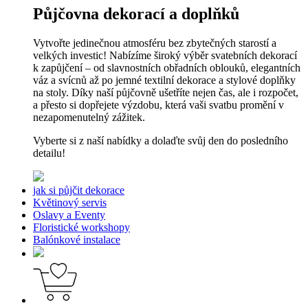
Půjčovna dekorací a doplňků
Vytvořte jedinečnou atmosféru bez zbytečných starostí a
velkých investic! Nabízíme široký výběr svatebních dekorací
k zapůjčení – od slavnostních obřadních oblouků, elegantních
váz a svícnů až po jemné textilní dekorace a stylové doplňky
na stoly. Díky naší půjčovně ušetříte nejen čas, ale i rozpočet,
a přesto si dopřejete výzdobu, která vaši svatbu promění v
nezapomenutelný zážitek.
Vyberte si z naší nabídky a dolaďte svůj den do posledního
detailu!
jak si půjčit dekorace
Květinový servis
Oslavy a Eventy
Floristické workshopy
Balónkové instalace