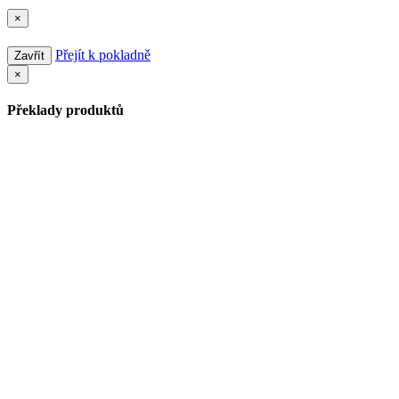
×
Přejít k pokladně
Zavřít
×
Překlady produktů