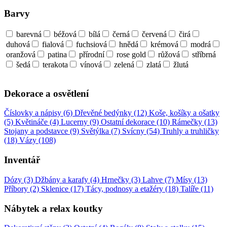
Barvy
barevná
béžová
bílá
černá
červená
čirá
duhová
fialová
fuchsiová
hnědá
krémová
modrá
oranžová
patina
přírodní
rose gold
růžová
stříbrná
šedá
terakota
vínová
zelená
zlatá
žlutá
Dekorace a osvětlení
Číslovky a nápisy (6)
Dřevěné bedýnky (12)
Koše, košíky a ošatky
(5)
Květináče (4)
Lucerny (9)
Ostatní dekorace (10)
Rámečky (13)
Stojany a podstavce (9)
Světýlka (7)
Svícny (54)
Truhly a truhličky
(18)
Vázy (108)
Inventář
Dózy (3)
Džbány a karafy (4)
Hrnečky (3)
Lahve (7)
Mísy (13)
Příbory (2)
Sklenice (17)
Tácy, podnosy a etažéry (18)
Talíře (11)
Nábytek a relax koutky