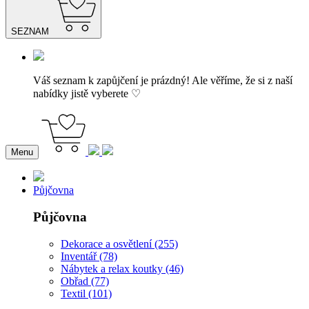
SEZNAM
Váš seznam k zapůjčení je prázdný! Ale věříme, že si z naší
nabídky jistě vyberete ♡
Menu
Půjčovna
Půjčovna
Dekorace a osvětlení (255)
Inventář (78)
Nábytek a relax koutky (46)
Obřad (77)
Textil (101)