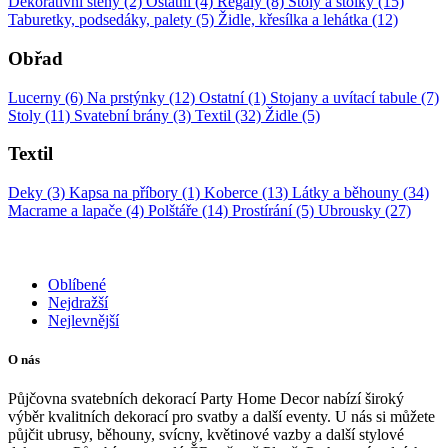
Dekorativní stěny (2)
Ostatní (4)
Regály (8)
Stoly a stolky (15)
Taburetky, podsedáky, palety (5)
Židle, křesílka a lehátka (12)
Obřad
Lucerny (6)
Na prstýnky (12)
Ostatní (1)
Stojany a uvítací tabule (7)
Stoly (11)
Svatební brány (3)
Textil (32)
Židle (5)
Textil
Deky (3)
Kapsa na příbory (1)
Koberce (13)
Látky a běhouny (34)
Macrame a lapače (4)
Polštáře (14)
Prostírání (5)
Ubrousky (27)
Oblíbené
Nejdražší
Nejlevnější
O nás
Půjčovna svatebních dekorací Party Home Decor nabízí široký
výběr kvalitních dekorací pro svatby a další eventy. U nás si můžete
půjčit ubrusy, běhouny, svícny, květinové vazby a další stylové