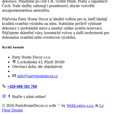
dekorace. Působíme po celé ČR, včetně Plzně, Prahy a západních
Čech. Naše služby zahrnují i poradenství, abyste vytvořili
nezapomenutelnou atmosféru.
Půjčovna Party Home Decor je ideální volbou pro ty, kteří hledají
kvalitní svatební výzdobu na míru. Nabízíme pečlivě vybírané
dekorace v perfektním stavu a snadný online systém rezervace.
Půjčujeme skleněné vázy, keramické svícny a další nezbytnosti pro
dokonalou svatební nebo eventovou výzdobu.
Rychlý kontakt
Party Home Decor s.r.o.
Lochotínská 43, Plzeň 30100
Otevírací doba: dle objednávek
info@partyhomedecor.cz
+420 608 501 760
Buďte s námi online!
© 2026 PartyHomeDecor.cz with
♡
by
WebLogico s.r.o.
&
Le
Fleur Design