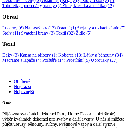
Dekorativní stěny (2)
Ostatní (4)
Regály (8)
Stoly a stolky (15)
Taburetky, podsedáky, palety (5)
Židle, křesílka a lehátka (12)
Obřad
Lucerny (6)
Na prstýnky (12)
Ostatní (1)
Stojany a uvítací tabule (7)
Stoly (11)
Svatební brány (3)
Textil (32)
Židle (5)
Textil
Deky (3)
Kapsa na příbory (1)
Koberce (13)
Látky a běhouny (34)
Macrame a lapače (4)
Polštáře (14)
Prostírání (5)
Ubrousky (27)
Oblíbené
Nejdražší
Nejlevnější
O nás
Půjčovna svatebních dekorací Party Home Decor nabízí široký
výběr kvalitních dekorací pro svatby a další eventy. U nás si můžete
půjčit ubrusy, běhouny, svícny, květinové vazby a další stylové