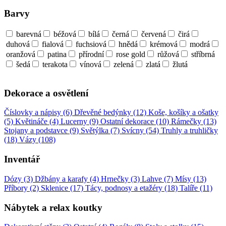
Barvy
barevná
béžová
bílá
černá
červená
čirá
duhová
fialová
fuchsiová
hnědá
krémová
modrá
oranžová
patina
přírodní
rose gold
růžová
stříbrná
šedá
terakota
vínová
zelená
zlatá
žlutá
Dekorace a osvětlení
Číslovky a nápisy (6)
Dřevěné bedýnky (12)
Koše, košíky a ošatky
(5)
Květináče (4)
Lucerny (9)
Ostatní dekorace (10)
Rámečky (13)
Stojany a podstavce (9)
Světýlka (7)
Svícny (54)
Truhly a truhličky
(18)
Vázy (108)
Inventář
Dózy (3)
Džbány a karafy (4)
Hrnečky (3)
Lahve (7)
Mísy (13)
Příbory (2)
Sklenice (17)
Tácy, podnosy a etažéry (18)
Talíře (11)
Nábytek a relax koutky