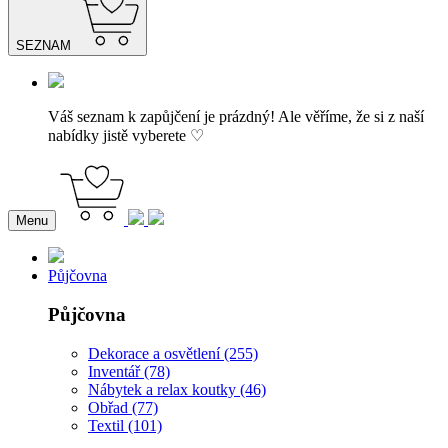
SEZNAM
Váš seznam k zapůjčení je prázdný! Ale věříme, že si z naší
nabídky jistě vyberete ♡
Menu
Půjčovna
Půjčovna
Dekorace a osvětlení (255)
Inventář (78)
Nábytek a relax koutky (46)
Obřad (77)
Textil (101)