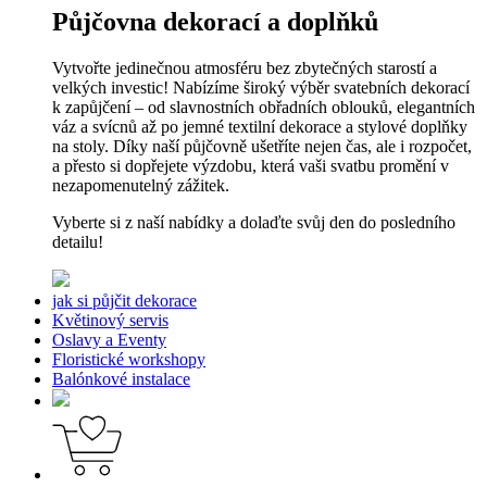
Půjčovna dekorací a doplňků
Vytvořte jedinečnou atmosféru bez zbytečných starostí a
velkých investic! Nabízíme široký výběr svatebních dekorací
k zapůjčení – od slavnostních obřadních oblouků, elegantních
váz a svícnů až po jemné textilní dekorace a stylové doplňky
na stoly. Díky naší půjčovně ušetříte nejen čas, ale i rozpočet,
a přesto si dopřejete výzdobu, která vaši svatbu promění v
nezapomenutelný zážitek.
Vyberte si z naší nabídky a dolaďte svůj den do posledního
detailu!
jak si půjčit dekorace
Květinový servis
Oslavy a Eventy
Floristické workshopy
Balónkové instalace