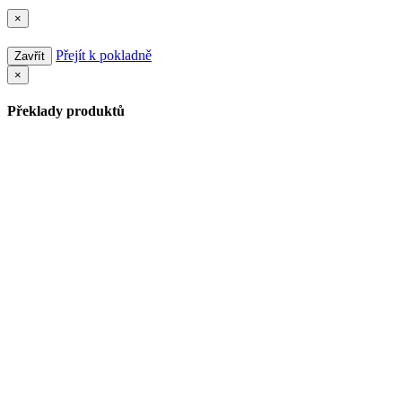
×
Přejít k pokladně
Zavřít
×
Překlady produktů