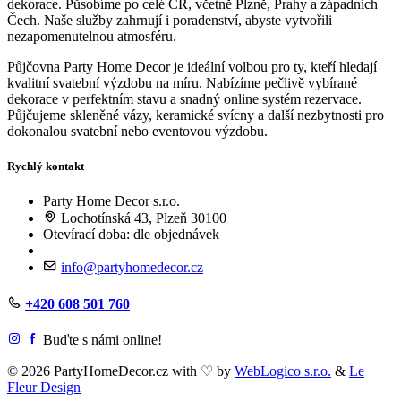
dekorace. Působíme po celé ČR, včetně Plzně, Prahy a západních
Čech. Naše služby zahrnují i poradenství, abyste vytvořili
nezapomenutelnou atmosféru.
Půjčovna Party Home Decor je ideální volbou pro ty, kteří hledají
kvalitní svatební výzdobu na míru. Nabízíme pečlivě vybírané
dekorace v perfektním stavu a snadný online systém rezervace.
Půjčujeme skleněné vázy, keramické svícny a další nezbytnosti pro
dokonalou svatební nebo eventovou výzdobu.
Rychlý kontakt
Party Home Decor s.r.o.
Lochotínská 43, Plzeň 30100
Otevírací doba: dle objednávek
info@partyhomedecor.cz
+420 608 501 760
Buďte s námi online!
© 2026 PartyHomeDecor.cz with
♡
by
WebLogico s.r.o.
&
Le
Fleur Design