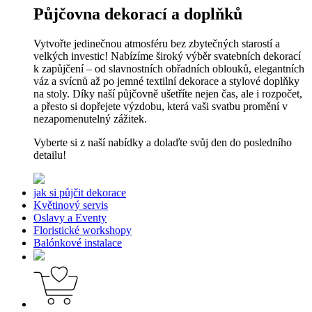
Půjčovna dekorací a doplňků
Vytvořte jedinečnou atmosféru bez zbytečných starostí a
velkých investic! Nabízíme široký výběr svatebních dekorací
k zapůjčení – od slavnostních obřadních oblouků, elegantních
váz a svícnů až po jemné textilní dekorace a stylové doplňky
na stoly. Díky naší půjčovně ušetříte nejen čas, ale i rozpočet,
a přesto si dopřejete výzdobu, která vaši svatbu promění v
nezapomenutelný zážitek.
Vyberte si z naší nabídky a dolaďte svůj den do posledního
detailu!
jak si půjčit dekorace
Květinový servis
Oslavy a Eventy
Floristické workshopy
Balónkové instalace