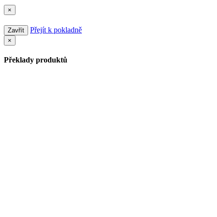
×
Přejít k pokladně
Zavřít
×
Překlady produktů