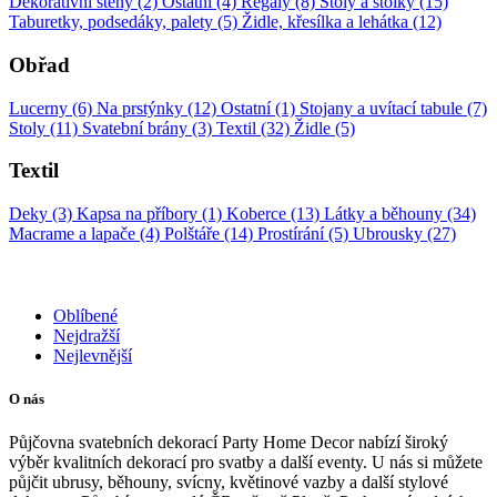
Dekorativní stěny (2)
Ostatní (4)
Regály (8)
Stoly a stolky (15)
Taburetky, podsedáky, palety (5)
Židle, křesílka a lehátka (12)
Obřad
Lucerny (6)
Na prstýnky (12)
Ostatní (1)
Stojany a uvítací tabule (7)
Stoly (11)
Svatební brány (3)
Textil (32)
Židle (5)
Textil
Deky (3)
Kapsa na příbory (1)
Koberce (13)
Látky a běhouny (34)
Macrame a lapače (4)
Polštáře (14)
Prostírání (5)
Ubrousky (27)
Oblíbené
Nejdražší
Nejlevnější
O nás
Půjčovna svatebních dekorací Party Home Decor nabízí široký
výběr kvalitních dekorací pro svatby a další eventy. U nás si můžete
půjčit ubrusy, běhouny, svícny, květinové vazby a další stylové