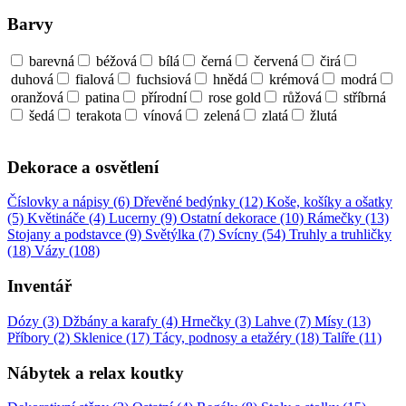
Barvy
barevná
béžová
bílá
černá
červená
čirá
duhová
fialová
fuchsiová
hnědá
krémová
modrá
oranžová
patina
přírodní
rose gold
růžová
stříbrná
šedá
terakota
vínová
zelená
zlatá
žlutá
Dekorace a osvětlení
Číslovky a nápisy (6)
Dřevěné bedýnky (12)
Koše, košíky a ošatky
(5)
Květináče (4)
Lucerny (9)
Ostatní dekorace (10)
Rámečky (13)
Stojany a podstavce (9)
Světýlka (7)
Svícny (54)
Truhly a truhličky
(18)
Vázy (108)
Inventář
Dózy (3)
Džbány a karafy (4)
Hrnečky (3)
Lahve (7)
Mísy (13)
Příbory (2)
Sklenice (17)
Tácy, podnosy a etažéry (18)
Talíře (11)
Nábytek a relax koutky