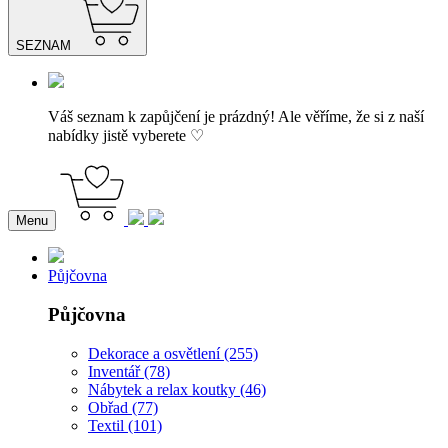
SEZNAM
Váš seznam k zapůjčení je prázdný! Ale věříme, že si z naší
nabídky jistě vyberete ♡
Menu
Půjčovna
Půjčovna
Dekorace a osvětlení (255)
Inventář (78)
Nábytek a relax koutky (46)
Obřad (77)
Textil (101)