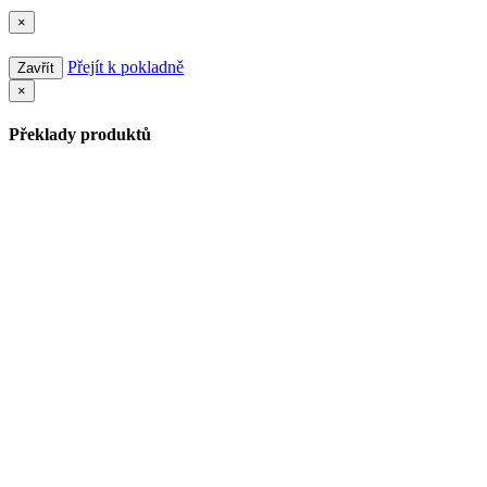
×
Přejít k pokladně
Zavřít
×
Překlady produktů