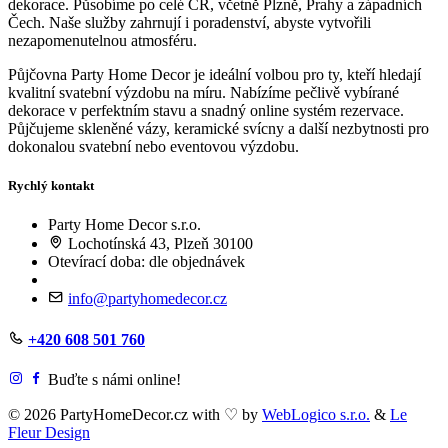
dekorace. Působíme po celé ČR, včetně Plzně, Prahy a západních
Čech. Naše služby zahrnují i poradenství, abyste vytvořili
nezapomenutelnou atmosféru.
Půjčovna Party Home Decor je ideální volbou pro ty, kteří hledají
kvalitní svatební výzdobu na míru. Nabízíme pečlivě vybírané
dekorace v perfektním stavu a snadný online systém rezervace.
Půjčujeme skleněné vázy, keramické svícny a další nezbytnosti pro
dokonalou svatební nebo eventovou výzdobu.
Rychlý kontakt
Party Home Decor s.r.o.
Lochotínská 43, Plzeň 30100
Otevírací doba: dle objednávek
info@partyhomedecor.cz
+420 608 501 760
Buďte s námi online!
© 2026 PartyHomeDecor.cz with
♡
by
WebLogico s.r.o.
&
Le
Fleur Design