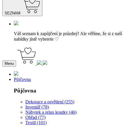
SEZNAM
Váš seznam k zapůjčení je prázdný! Ale věříme, že si z naší
nabídky jistě vyberete ♡
Menu
Půjčovna
Půjčovna
Dekorace a osvětlení (255)
Inventář (78)
Nábytek a relax koutky (46)
Obřad (77)
Textil (101)