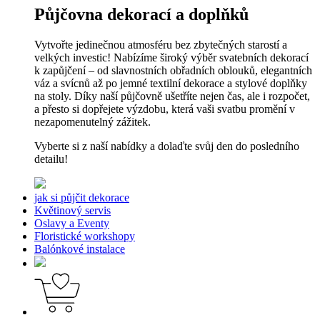
Půjčovna dekorací a doplňků
Vytvořte jedinečnou atmosféru bez zbytečných starostí a
velkých investic! Nabízíme široký výběr svatebních dekorací
k zapůjčení – od slavnostních obřadních oblouků, elegantních
váz a svícnů až po jemné textilní dekorace a stylové doplňky
na stoly. Díky naší půjčovně ušetříte nejen čas, ale i rozpočet,
a přesto si dopřejete výzdobu, která vaši svatbu promění v
nezapomenutelný zážitek.
Vyberte si z naší nabídky a dolaďte svůj den do posledního
detailu!
jak si půjčit dekorace
Květinový servis
Oslavy a Eventy
Floristické workshopy
Balónkové instalace