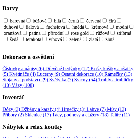
Barvy
barevná
béžová
bílá
černá
červená
čirá
duhová
fialová
fuchsiová
hnědá
krémová
modrá
oranžová
patina
přírodní
rose gold
růžová
stříbrná
šedá
terakota
vínová
zelená
zlatá
žlutá
Dekorace a osvětlení
Číslovky a nápisy (6)
Dřevěné bedýnky (12)
Koše, košíky a ošatky
(5)
Květináče (4)
Lucerny (9)
Ostatní dekorace (10)
Rámečky (13)
Stojany a podstavce (9)
Světýlka (7)
Svícny (54)
Truhly a truhličky
(18)
Vázy (108)
Inventář
Dózy (3)
Džbány a karafy (4)
Hrnečky (3)
Lahve (7)
Mísy (13)
Příbory (2)
Sklenice (17)
Tácy, podnosy a etažéry (18)
Talíře (11)
Nábytek a relax koutky