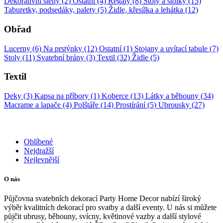
Dekorativní stěny (2)
Ostatní (4)
Regály (8)
Stoly a stolky (15)
Taburetky, podsedáky, palety (5)
Židle, křesílka a lehátka (12)
Obřad
Lucerny (6)
Na prstýnky (12)
Ostatní (1)
Stojany a uvítací tabule (7)
Stoly (11)
Svatební brány (3)
Textil (32)
Židle (5)
Textil
Deky (3)
Kapsa na příbory (1)
Koberce (13)
Látky a běhouny (34)
Macrame a lapače (4)
Polštáře (14)
Prostírání (5)
Ubrousky (27)
Oblíbené
Nejdražší
Nejlevnější
O nás
Půjčovna svatebních dekorací Party Home Decor nabízí široký
výběr kvalitních dekorací pro svatby a další eventy. U nás si můžete
půjčit ubrusy, běhouny, svícny, květinové vazby a další stylové