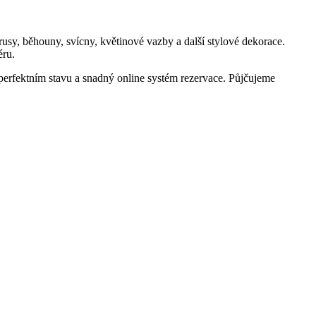
rusy, běhouny, svícny, květinové vazby a další stylové dekorace.
éru.
 perfektním stavu a snadný online systém rezervace. Půjčujeme