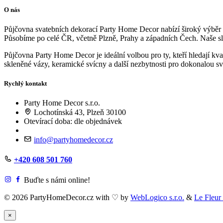
O nás
Půjčovna svatebních dekorací Party Home Decor nabízí široký výběr kv
Působíme po celé ČR, včetně Plzně, Prahy a západních Čech. Naše slu
Půjčovna Party Home Decor je ideální volbou pro ty, kteří hledají kv
skleněné vázy, keramické svícny a další nezbytnosti pro dokonalou 
Rychlý kontakt
Party Home Decor s.r.o.
Lochotínská 43, Plzeň 30100
Otevírací doba: dle objednávek
info@partyhomedecor.cz
+420 608 501 760
Buďte s námi online!
© 2026 PartyHomeDecor.cz with
♡
by
WebLogico s.r.o.
&
Le Fleur
×