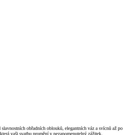
d slavnostních obřadních oblouků, elegantních váz a svícnů až po
u, která vaši svatbu promění v nezapomenutelný zážitek.