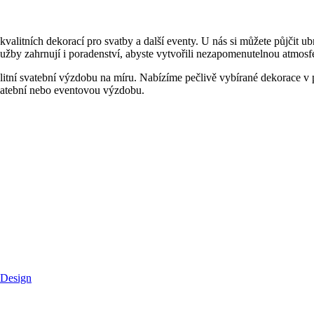
alitních dekorací pro svatby a další eventy. U nás si můžete půjčit ub
žby zahrnují i poradenství, abyste vytvořili nezapomenutelnou atmosf
alitní svatební výzdobu na míru. Nabízíme pečlivě vybírané dekorace v
svatební nebo eventovou výzdobu.
 Design