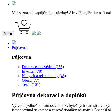
Váš seznam k zapůjčení je prázdný! Ale věříme, že si z naší na
Menu
Půjčovna
Půjčovna
Dekorace a osvětlení (255)
Inventář (78)
Nábytek a relax koutky (46)
Obřad (77)
Textil (101)
Půjčovna dekorací a doplňků
Vytvořte jedinečnou atmosféru bez zbytečných starostí a velkýc
jemné textilní dekorace a stylové doplňky na stoly. Díky naší p