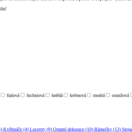
ilu!
fialová
fuchsiová
hnědá
krémová
modrá
oranžová
5)
Květináče (4)
Lucerny (9)
Ostatní dekorace (10)
Rámečky (13)
Stoja