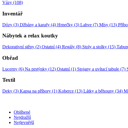
Vázy (108)
Inventář
Dózy (3)
Džbány a karafy (4)
Hrnečky (3)
Lahve (7)
Mísy (13)
Příbo
Nábytek a relax koutky
Dekorativní stěny (2)
Ostatní (4)
Regály (8)
Stoly a stolky (15)
Tabure
Obřad
Lucerny (6)
Na prstýnky (12)
Ostatní (1)
Stojany a uvítací tabule (7)
Textil
Deky (3)
Kapsa na příbory (1)
Koberce (13)
Látky a běhouny (34)
Ma
Oblíbené
Nejdražší
Nejlevnější