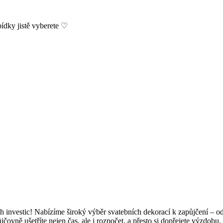
bídky jistě vyberete ♡
h investic! Nabízíme široký výběr svatebních dekorací k zapůjčení – o
ůjčovně ušetříte nejen čas, ale i rozpočet, a přesto si dopřejete výzdob