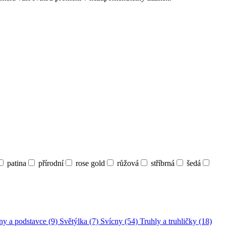
patina
přírodní
rose gold
růžová
stříbrná
šedá
ny a podstavce (9)
Světýlka (7)
Svícny (54)
Truhly a truhličky (18)