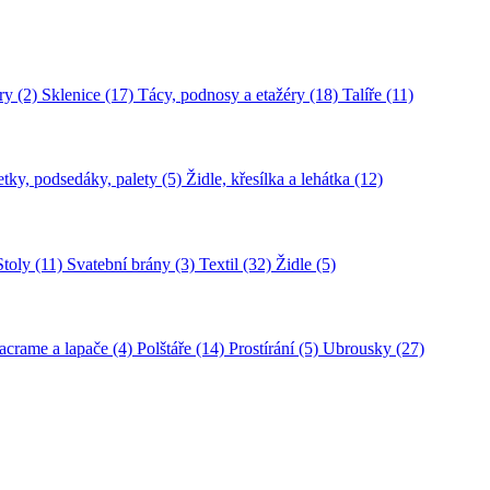
ry (2)
Sklenice (17)
Tácy, podnosy a etažéry (18)
Talíře (11)
tky, podsedáky, palety (5)
Židle, křesílka a lehátka (12)
Stoly (11)
Svatební brány (3)
Textil (32)
Židle (5)
crame a lapače (4)
Polštáře (14)
Prostírání (5)
Ubrousky (27)