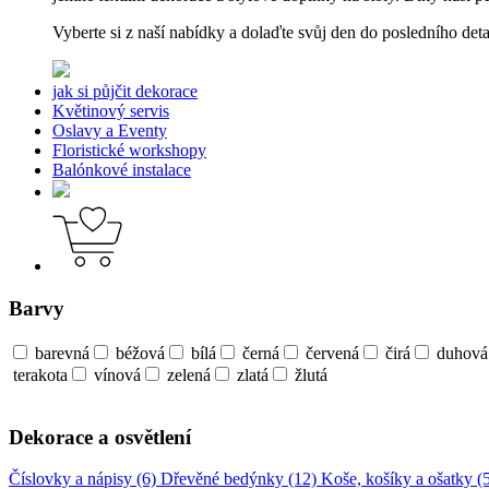
Vyberte si z naší nabídky a dolaďte svůj den do posledního deta
jak si půjčit dekorace
Květinový servis
Oslavy a Eventy
Floristické workshopy
Balónkové instalace
Barvy
barevná
béžová
bílá
černá
červená
čirá
duhová
terakota
vínová
zelená
zlatá
žlutá
Dekorace a osvětlení
Číslovky a nápisy (6)
Dřevěné bedýnky (12)
Koše, košíky a ošatky (