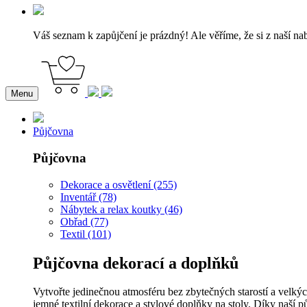
Váš seznam k zapůjčení je prázdný! Ale věříme, že si z naší na
Menu
Půjčovna
Půjčovna
Dekorace a osvětlení (255)
Inventář (78)
Nábytek a relax koutky (46)
Obřad (77)
Textil (101)
Půjčovna dekorací a doplňků
Vytvořte jedinečnou atmosféru bez zbytečných starostí a velkýc
jemné textilní dekorace a stylové doplňky na stoly. Díky naší p