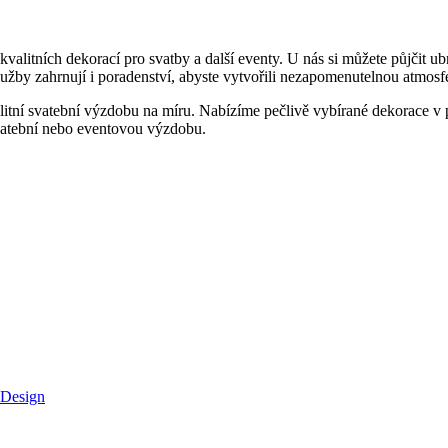
alitních dekorací pro svatby a další eventy. U nás si můžete půjčit ub
žby zahrnují i poradenství, abyste vytvořili nezapomenutelnou atmosf
alitní svatební výzdobu na míru. Nabízíme pečlivě vybírané dekorace v
svatební nebo eventovou výzdobu.
 Design