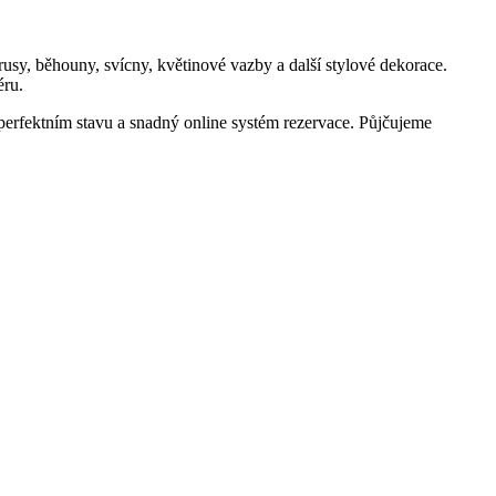
rusy, běhouny, svícny, květinové vazby a další stylové dekorace.
éru.
 perfektním stavu a snadný online systém rezervace. Půjčujeme