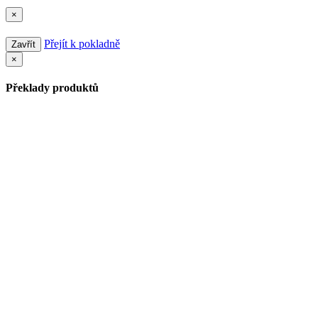
×
Přejít k pokladně
Zavřít
×
Překlady produktů