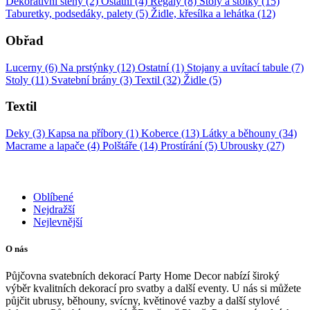
Dekorativní stěny (2)
Ostatní (4)
Regály (8)
Stoly a stolky (15)
Taburetky, podsedáky, palety (5)
Židle, křesílka a lehátka (12)
Obřad
Lucerny (6)
Na prstýnky (12)
Ostatní (1)
Stojany a uvítací tabule (7)
Stoly (11)
Svatební brány (3)
Textil (32)
Židle (5)
Textil
Deky (3)
Kapsa na příbory (1)
Koberce (13)
Látky a běhouny (34)
Macrame a lapače (4)
Polštáře (14)
Prostírání (5)
Ubrousky (27)
Oblíbené
Nejdražší
Nejlevnější
O nás
Půjčovna svatebních dekorací Party Home Decor nabízí široký
výběr kvalitních dekorací pro svatby a další eventy. U nás si můžete
půjčit ubrusy, běhouny, svícny, květinové vazby a další stylové