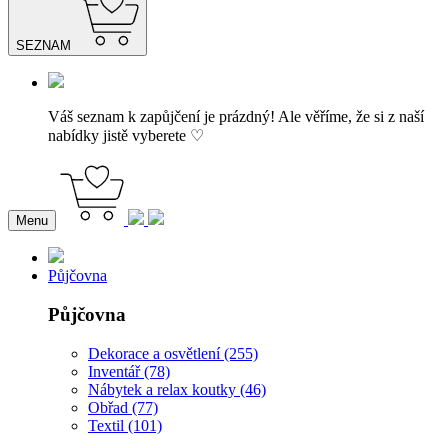
SEZNAM
Váš seznam k zapůjčení je prázdný! Ale věříme, že si z naší
nabídky jistě vyberete ♡
Menu
Půjčovna
Půjčovna
Dekorace a osvětlení (255)
Inventář (78)
Nábytek a relax koutky (46)
Obřad (77)
Textil (101)