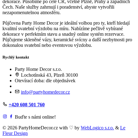
dekorace. Působíme po celé ČR, včetně Plzně, Prahy a západních
Čech. Naše služby zahrnují i poradenství, abyste vytvořili
nezapomenutelnou atmosféru.
Půjčovna Party Home Decor je ideální volbou pro ty, kteří hledají
kvalitní svatební výzdobu na míru. Nabízíme pečlivě vybírané
dekorace v perfektním stavu a snadný online systém rezervace.
Půjčujeme skleněné vázy, keramické svícny a další nezbytnosti pro
dokonalou svatební nebo eventovou výzdobu.
Rychlý kontakt
Party Home Decor s.r.o.
Lochotínská 43, Plzeň 30100
Otevírací doba: dle objednávek
info@partyhomedecor.cz
+420 608 501 760
Buďte s námi online!
© 2026 PartyHomeDecor.cz with
♡
by
WebLogico s.r.o.
&
Le
Fleur Design