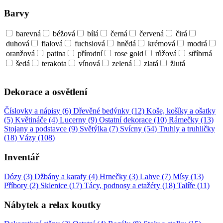
Barvy
barevná
béžová
bílá
černá
červená
čirá
duhová
fialová
fuchsiová
hnědá
krémová
modrá
oranžová
patina
přírodní
rose gold
růžová
stříbrná
šedá
terakota
vínová
zelená
zlatá
žlutá
Dekorace a osvětlení
Číslovky a nápisy (6)
Dřevěné bedýnky (12)
Koše, košíky a ošatky
(5)
Květináče (4)
Lucerny (9)
Ostatní dekorace (10)
Rámečky (13)
Stojany a podstavce (9)
Světýlka (7)
Svícny (54)
Truhly a truhličky
(18)
Vázy (108)
Inventář
Dózy (3)
Džbány a karafy (4)
Hrnečky (3)
Lahve (7)
Mísy (13)
Příbory (2)
Sklenice (17)
Tácy, podnosy a etažéry (18)
Talíře (11)
Nábytek a relax koutky