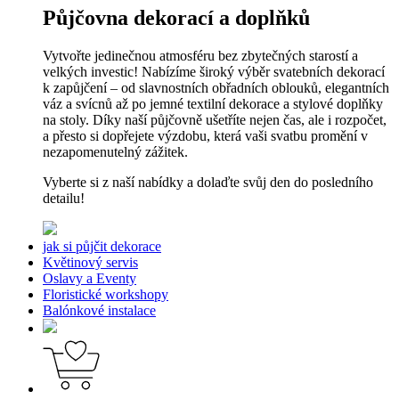
Půjčovna dekorací a doplňků
Vytvořte jedinečnou atmosféru bez zbytečných starostí a
velkých investic! Nabízíme široký výběr svatebních dekorací
k zapůjčení – od slavnostních obřadních oblouků, elegantních
váz a svícnů až po jemné textilní dekorace a stylové doplňky
na stoly. Díky naší půjčovně ušetříte nejen čas, ale i rozpočet,
a přesto si dopřejete výzdobu, která vaši svatbu promění v
nezapomenutelný zážitek.
Vyberte si z naší nabídky a dolaďte svůj den do posledního
detailu!
jak si půjčit dekorace
Květinový servis
Oslavy a Eventy
Floristické workshopy
Balónkové instalace