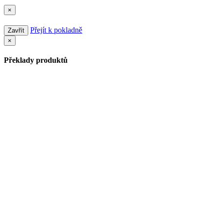
×
Přejít k pokladně
Zavřít
×
Překlady produktů