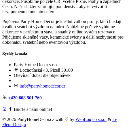
dekorace. Působíme po celé ČR, včetně Plzně, Prahy a západních
Čech. Naše služby zahrnují i poradenství, abyste vytvořili
nezapomenutelnou atmosféru.
Půjčovna Party Home Decor je ideální volbou pro ty, kteří hledají
kvalitní svatební výzdobu na míru. Nabízíme pečlivě vybírané
dekorace v perfektním stavu a snadný online systém rezervace.
Půjčujeme skleněné vázy, keramické svícny a další nezbytnosti pro
dokonalou svatební nebo eventovou výzdobu.
Rychlý kontakt
Party Home Decor s.r.o.
Lochotínská 43, Plzeň 30100
Otevírací doba: dle objednávek
info@partyhomedecor.cz
+420 608 501 760
Buďte s námi online!
© 2026 PartyHomeDecor.cz with
♡
by
WebLogico s.r.o.
&
Le
Fleur Design