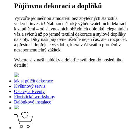
Půjčovna dekorací a doplňků
Vytvořte jedinečnou atmosféru bez zbytečných starostí a
velkých investic! Nabízíme široký výběr svatebních dekorací
k zapůjčení – od slavnostních obřadních oblouků, elegantních
váz a svícnů až po jemné textilní dekorace a stylové doplňky
na stoly. Díky naší půjčovně ušetříte nejen čas, ale i rozpočet,
a přesto si dopřejete výzdobu, která vaši svatbu promění v
nezapomenutelný zážitek.
Vyberte si z naší nabídky a dolaďte svůj den do posledního
detailu!
jak si půjčit dekorace
Květinový servis
Oslavy a Eventy
Floristické workshopy
Balónkové instalace