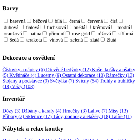
Barvy
barevná
béžová
bílá
černá
červená
čirá
duhová
fialová
fuchsiová
hnědá
krémová
modrá
oranžová
patina
přírodní
rose gold
růžová
stříbrná
šedá
terakota
vínová
zelená
zlatá
žlutá
Dekorace a osvětlení
Číslovky a nápisy (6)
Dřevěné bedýnky (12)
Koše, košíky a ošatky
(5)
Květináče (4)
Lucerny (9)
Ostatní dekorace (10)
Rámečky (13)
Stojany a podstavce (9)
Světýlka (7)
Svícny (54)
Truhly a truhličky
(18)
Vázy (108)
Inventář
Dózy (3)
Džbány a karafy (4)
Hrnečky (3)
Lahve (7)
Mísy (13)
Příbory (2)
Sklenice (17)
Tácy, podnosy a etažéry (18)
Talíře (11)
Nábytek a relax koutky