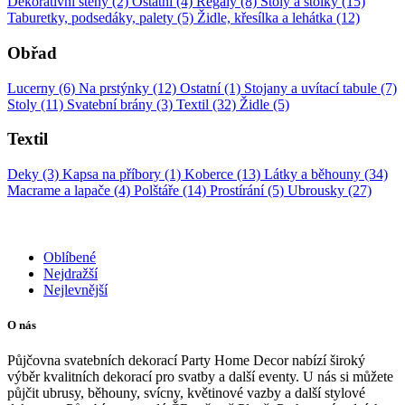
Dekorativní stěny (2)
Ostatní (4)
Regály (8)
Stoly a stolky (15)
Taburetky, podsedáky, palety (5)
Židle, křesílka a lehátka (12)
Obřad
Lucerny (6)
Na prstýnky (12)
Ostatní (1)
Stojany a uvítací tabule (7)
Stoly (11)
Svatební brány (3)
Textil (32)
Židle (5)
Textil
Deky (3)
Kapsa na příbory (1)
Koberce (13)
Látky a běhouny (34)
Macrame a lapače (4)
Polštáře (14)
Prostírání (5)
Ubrousky (27)
Oblíbené
Nejdražší
Nejlevnější
O nás
Půjčovna svatebních dekorací Party Home Decor nabízí široký
výběr kvalitních dekorací pro svatby a další eventy. U nás si můžete
půjčit ubrusy, běhouny, svícny, květinové vazby a další stylové