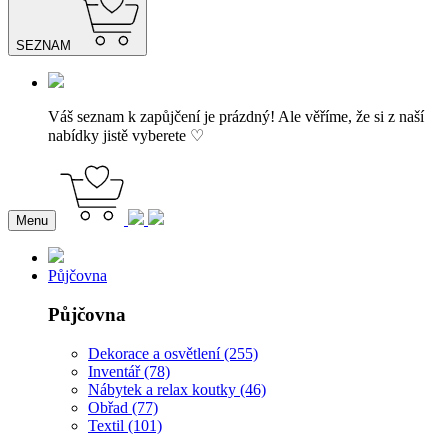
SEZNAM
Váš seznam k zapůjčení je prázdný! Ale věříme, že si z naší
nabídky jistě vyberete ♡
Menu
Půjčovna
Půjčovna
Dekorace a osvětlení (255)
Inventář (78)
Nábytek a relax koutky (46)
Obřad (77)
Textil (101)