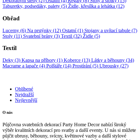
Dekorativní stěny (2)
Ostatní (4)
Regály (8)
Stoly a stolky (15)
Taburetky, podsedáky, palety (5)
Židle, křesílka a lehátka (12)
Obřad
Lucerny (6)
Na prstýnky (12)
Ostatní (1)
Stojany a uvítací tabule (7)
Stoly (11)
Svatební brány (3)
Textil (32)
Židle (5)
Textil
Deky (3)
Kapsa na příbory (1)
Koberce (13)
Látky a běhouny (34)
Macrame a lapače (4)
Polštáře (14)
Prostírání (5)
Ubrousky (27)
Oblíbené
Nejdražší
Nejlevnější
O nás
Půjčovna svatebních dekorací Party Home Decor nabízí široký
výběr kvalitních dekorací pro svatby a další eventy. U nás si můžete
půjčit ubrusy, běhouny, svícny, květinové vazby a další stylové