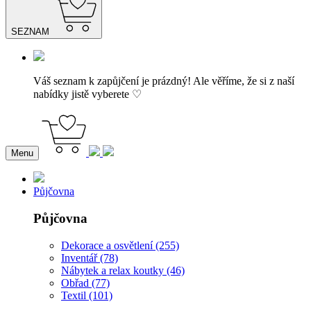
SEZNAM
Váš seznam k zapůjčení je prázdný! Ale věříme, že si z naší
nabídky jistě vyberete ♡
Menu
Půjčovna
Půjčovna
Dekorace a osvětlení (255)
Inventář (78)
Nábytek a relax koutky (46)
Obřad (77)
Textil (101)