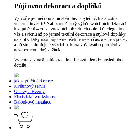
Půjčovna dekorací a doplňků
Vytvořte jedinečnou atmosféru bez zbytečných starostí a
velkých investic! Nabízíme široký výběr svatebních dekorací
k zapůjčení – od slavnostních obřadních oblouků, elegantních
váz a svícnů až po jemné textilní dekorace a stylové doplňky
na stoly. Díky naší půjčovně ušetříte nejen čas, ale i rozpočet,
a přesto si dopřejete výzdobu, která vaši svatbu promění v
nezapomenutelný zážitek.
Vyberte si z naší nabídky a dolaďte svůj den do posledního
detailu!
jak si půjčit dekorace
Květinový servis
Oslavy a Eventy
Floristické workshopy
Balónkové instalace