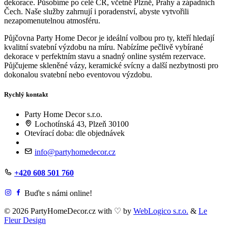
dekorace. Působíme po celé ČR, včetně Plzně, Prahy a západních
Čech. Naše služby zahrnují i poradenství, abyste vytvořili
nezapomenutelnou atmosféru.
Půjčovna Party Home Decor je ideální volbou pro ty, kteří hledají
kvalitní svatební výzdobu na míru. Nabízíme pečlivě vybírané
dekorace v perfektním stavu a snadný online systém rezervace.
Půjčujeme skleněné vázy, keramické svícny a další nezbytnosti pro
dokonalou svatební nebo eventovou výzdobu.
Rychlý kontakt
Party Home Decor s.r.o.
Lochotínská 43, Plzeň 30100
Otevírací doba: dle objednávek
info@partyhomedecor.cz
+420 608 501 760
Buďte s námi online!
© 2026 PartyHomeDecor.cz with
♡
by
WebLogico s.r.o.
&
Le
Fleur Design