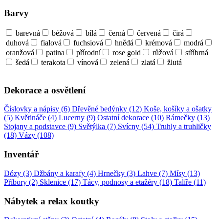
Barvy
barevná
béžová
bílá
černá
červená
čirá
duhová
fialová
fuchsiová
hnědá
krémová
modrá
oranžová
patina
přírodní
rose gold
růžová
stříbrná
šedá
terakota
vínová
zelená
zlatá
žlutá
Dekorace a osvětlení
Číslovky a nápisy (6)
Dřevěné bedýnky (12)
Koše, košíky a ošatky
(5)
Květináče (4)
Lucerny (9)
Ostatní dekorace (10)
Rámečky (13)
Stojany a podstavce (9)
Světýlka (7)
Svícny (54)
Truhly a truhličky
(18)
Vázy (108)
Inventář
Dózy (3)
Džbány a karafy (4)
Hrnečky (3)
Lahve (7)
Mísy (13)
Příbory (2)
Sklenice (17)
Tácy, podnosy a etažéry (18)
Talíře (11)
Nábytek a relax koutky