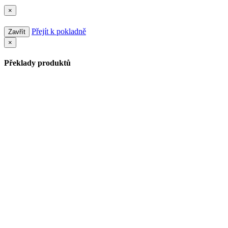
×
Přejít k pokladně
Zavřít
×
Překlady produktů