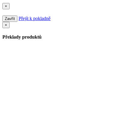
×
Přejít k pokladně
Zavřít
×
Překlady produktů