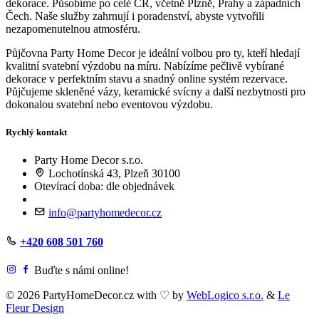
dekorace. Působíme po celé ČR, včetně Plzně, Prahy a západních
Čech. Naše služby zahrnují i poradenství, abyste vytvořili
nezapomenutelnou atmosféru.
Půjčovna Party Home Decor je ideální volbou pro ty, kteří hledají
kvalitní svatební výzdobu na míru. Nabízíme pečlivě vybírané
dekorace v perfektním stavu a snadný online systém rezervace.
Půjčujeme skleněné vázy, keramické svícny a další nezbytnosti pro
dokonalou svatební nebo eventovou výzdobu.
Rychlý kontakt
Party Home Decor s.r.o.
Lochotínská 43, Plzeň 30100
Otevírací doba: dle objednávek
info@partyhomedecor.cz
+420 608 501 760
Buďte s námi online!
© 2026 PartyHomeDecor.cz with
♡
by
WebLogico s.r.o.
&
Le
Fleur Design