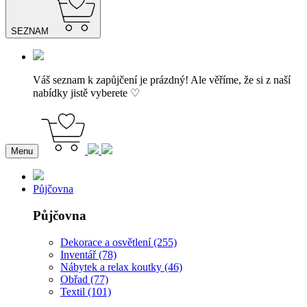
SEZNAM
Váš seznam k zapůjčení je prázdný! Ale věříme, že si z naší
nabídky jistě vyberete ♡
Menu
Půjčovna
Půjčovna
Dekorace a osvětlení (255)
Inventář (78)
Nábytek a relax koutky (46)
Obřad (77)
Textil (101)