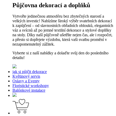
Půjčovna dekorací a doplňků
Vytvořte jedinečnou atmosféru bez zbytečných starostí a
velkých investic! Nabízíme široký výběr svatebních dekorací
k zapůjčení – od slavnostních obřadních oblouků, elegantních
váz a svícnů až po jemné textilní dekorace a stylové doplňky
na stoly. Díky naší půjčovně ušetříte nejen čas, ale i rozpočet,
a přesto si dopřejete výzdobu, která vaši svatbu promění v
nezapomenutelný zážitek.
Vyberte si z naší nabídky a dolaďte svůj den do posledního
detailu!
jak si půjčit dekorace
Květinový servis
Oslavy a Eventy
Floristické workshopy
Balónkové instalace