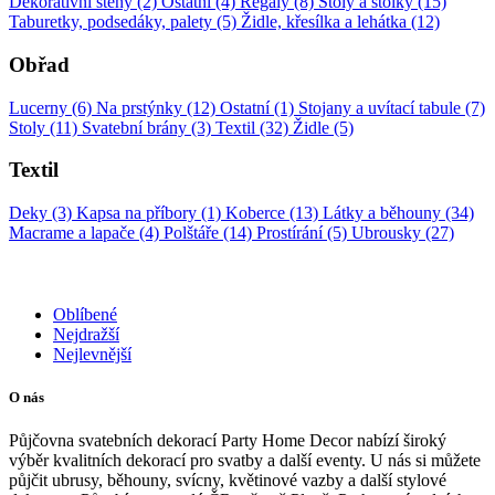
Dekorativní stěny (2)
Ostatní (4)
Regály (8)
Stoly a stolky (15)
Taburetky, podsedáky, palety (5)
Židle, křesílka a lehátka (12)
Obřad
Lucerny (6)
Na prstýnky (12)
Ostatní (1)
Stojany a uvítací tabule (7)
Stoly (11)
Svatební brány (3)
Textil (32)
Židle (5)
Textil
Deky (3)
Kapsa na příbory (1)
Koberce (13)
Látky a běhouny (34)
Macrame a lapače (4)
Polštáře (14)
Prostírání (5)
Ubrousky (27)
Oblíbené
Nejdražší
Nejlevnější
O nás
Půjčovna svatebních dekorací Party Home Decor nabízí široký
výběr kvalitních dekorací pro svatby a další eventy. U nás si můžete
půjčit ubrusy, běhouny, svícny, květinové vazby a další stylové