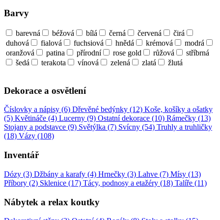
Barvy
barevná
béžová
bílá
černá
červená
čirá
duhová
fialová
fuchsiová
hnědá
krémová
modrá
oranžová
patina
přírodní
rose gold
růžová
stříbrná
šedá
terakota
vínová
zelená
zlatá
žlutá
Dekorace a osvětlení
Číslovky a nápisy (6)
Dřevěné bedýnky (12)
Koše, košíky a ošatky
(5)
Květináče (4)
Lucerny (9)
Ostatní dekorace (10)
Rámečky (13)
Stojany a podstavce (9)
Světýlka (7)
Svícny (54)
Truhly a truhličky
(18)
Vázy (108)
Inventář
Dózy (3)
Džbány a karafy (4)
Hrnečky (3)
Lahve (7)
Mísy (13)
Příbory (2)
Sklenice (17)
Tácy, podnosy a etažéry (18)
Talíře (11)
Nábytek a relax koutky