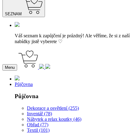
SEZNAM
Váš seznam k zapůjčení je prázdný! Ale věříme, že si z naší
nabídky jistě vyberete ♡
Menu
Půjčovna
Půjčovna
Dekorace a osvětlení (255)
Inventář (78)
Nábytek a relax koutky (46)
Obřad (77)
Textil (101)