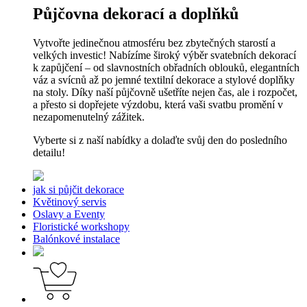
Půjčovna dekorací a doplňků
Vytvořte jedinečnou atmosféru bez zbytečných starostí a
velkých investic! Nabízíme široký výběr svatebních dekorací
k zapůjčení – od slavnostních obřadních oblouků, elegantních
váz a svícnů až po jemné textilní dekorace a stylové doplňky
na stoly. Díky naší půjčovně ušetříte nejen čas, ale i rozpočet,
a přesto si dopřejete výzdobu, která vaši svatbu promění v
nezapomenutelný zážitek.
Vyberte si z naší nabídky a dolaďte svůj den do posledního
detailu!
jak si půjčit dekorace
Květinový servis
Oslavy a Eventy
Floristické workshopy
Balónkové instalace