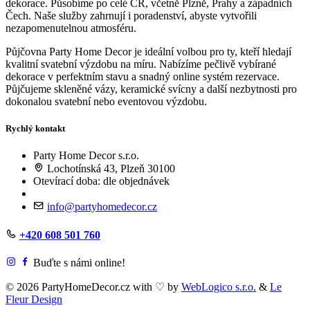
dekorace. Působíme po celé ČR, včetně Plzně, Prahy a západních
Čech. Naše služby zahrnují i poradenství, abyste vytvořili
nezapomenutelnou atmosféru.
Půjčovna Party Home Decor je ideální volbou pro ty, kteří hledají
kvalitní svatební výzdobu na míru. Nabízíme pečlivě vybírané
dekorace v perfektním stavu a snadný online systém rezervace.
Půjčujeme skleněné vázy, keramické svícny a další nezbytnosti pro
dokonalou svatební nebo eventovou výzdobu.
Rychlý kontakt
Party Home Decor s.r.o.
Lochotínská 43, Plzeň 30100
Otevírací doba: dle objednávek
info@partyhomedecor.cz
+420 608 501 760
Buďte s námi online!
© 2026 PartyHomeDecor.cz with
♡
by
WebLogico s.r.o.
&
Le
Fleur Design