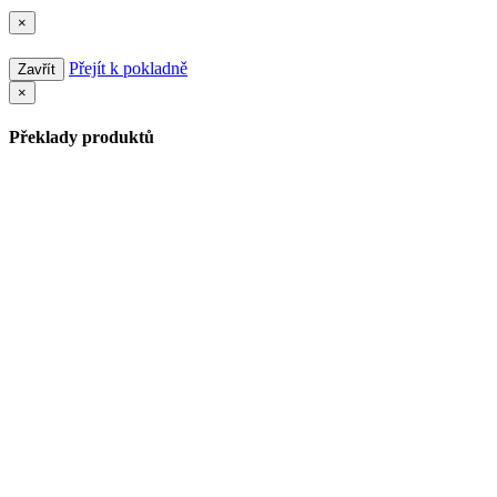
×
Přejít k pokladně
Zavřít
×
Překlady produktů