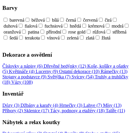
Barvy
barevná
béžová
bílá
černá
červená
čirá
duhová
fialová
fuchsiová
hnědá
krémová
modrá
oranžová
patina
přírodní
rose gold
růžová
stříbrná
šedá
terakota
vínová
zelená
zlatá
žlutá
Dekorace a osvětlení
Číslovky a nápisy (6)
Dřevěné bedýnky (12)
Koše, košíky a ošatky
(5)
Květináče (4)
Lucerny (9)
Ostatní dekorace (10)
Rámečky (13)
Stojany a podstavce (9)
Světýlka (7)
Svícny (54)
Truhly a truhličky
(18)
Vázy (108)
Inventář
Dózy (3)
Džbány a karafy (4)
Hrnečky (3)
Lahve (7)
Mísy (13)
Příbory (2)
Sklenice (17)
Tácy, podnosy a etažéry (18)
Talíře (11)
Nábytek a relax koutky