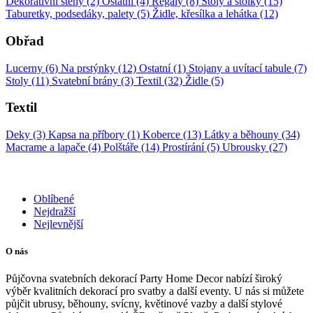
Dekorativní stěny (2)
Ostatní (4)
Regály (8)
Stoly a stolky (15)
Taburetky, podsedáky, palety (5)
Židle, křesílka a lehátka (12)
Obřad
Lucerny (6)
Na prstýnky (12)
Ostatní (1)
Stojany a uvítací tabule (7)
Stoly (11)
Svatební brány (3)
Textil (32)
Židle (5)
Textil
Deky (3)
Kapsa na příbory (1)
Koberce (13)
Látky a běhouny (34)
Macrame a lapače (4)
Polštáře (14)
Prostírání (5)
Ubrousky (27)
Oblíbené
Nejdražší
Nejlevnější
O nás
Půjčovna svatebních dekorací Party Home Decor nabízí široký
výběr kvalitních dekorací pro svatby a další eventy. U nás si můžete
půjčit ubrusy, běhouny, svícny, květinové vazby a další stylové