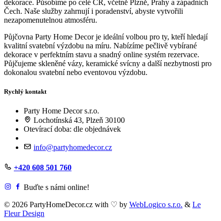
dekorace. Působíme po celé ČR, včetně Plzně, Prahy a západních
Čech. Naše služby zahrnují i poradenství, abyste vytvořili
nezapomenutelnou atmosféru.
Půjčovna Party Home Decor je ideální volbou pro ty, kteří hledají
kvalitní svatební výzdobu na míru. Nabízíme pečlivě vybírané
dekorace v perfektním stavu a snadný online systém rezervace.
Půjčujeme skleněné vázy, keramické svícny a další nezbytnosti pro
dokonalou svatební nebo eventovou výzdobu.
Rychlý kontakt
Party Home Decor s.r.o.
Lochotínská 43, Plzeň 30100
Otevírací doba: dle objednávek
info@partyhomedecor.cz
+420 608 501 760
Buďte s námi online!
© 2026 PartyHomeDecor.cz with
♡
by
WebLogico s.r.o.
&
Le
Fleur Design