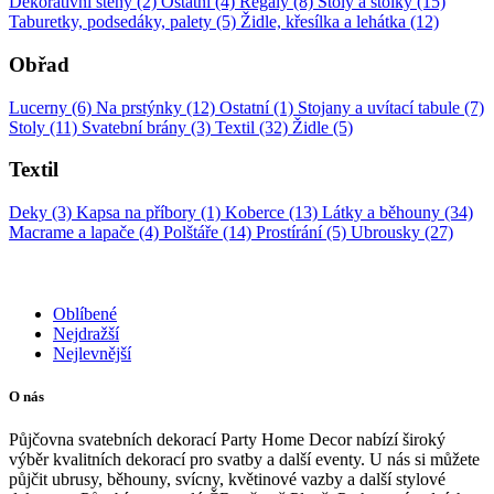
Dekorativní stěny (2)
Ostatní (4)
Regály (8)
Stoly a stolky (15)
Taburetky, podsedáky, palety (5)
Židle, křesílka a lehátka (12)
Obřad
Lucerny (6)
Na prstýnky (12)
Ostatní (1)
Stojany a uvítací tabule (7)
Stoly (11)
Svatební brány (3)
Textil (32)
Židle (5)
Textil
Deky (3)
Kapsa na příbory (1)
Koberce (13)
Látky a běhouny (34)
Macrame a lapače (4)
Polštáře (14)
Prostírání (5)
Ubrousky (27)
Oblíbené
Nejdražší
Nejlevnější
O nás
Půjčovna svatebních dekorací Party Home Decor nabízí široký
výběr kvalitních dekorací pro svatby a další eventy. U nás si můžete
půjčit ubrusy, běhouny, svícny, květinové vazby a další stylové