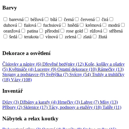
Barvy
barevná
béžová
bílá
černá
červená
čirá
duhová
fialová
fuchsiová
hnědá
krémová
modrá
oranžová
patina
přírodní
rose gold
růžová
stříbrná
šedá
terakota
vínová
zelená
zlatá
žlutá
Dekorace a osvětlení
Číslovky a nápisy (6)
Dřevěné bedýnky (12)
Koše, košíky a ošatky
(5)
Květináče (4)
Lucerny (9)
Ostatní dekorace (10)
Rámečky (13)
Stojany a podstavce (9)
Světýlka (7)
Svícny (54)
Truhly a truhličky
(18)
Vázy (108)
Inventář
Dózy (3)
Džbány a karafy (4)
Hrnečky (3)
Lahve (7)
Mísy (13)
Příbory (2)
Sklenice (17)
Tácy, podnosy a etažéry (18)
Talíře (11)
Nábytek a relax koutky