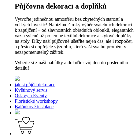
Půjčovna dekorací a doplňků
Vytvořte jedinečnou atmosféru bez zbytečných starostí a
velkých investic! Nabízíme široký výběr svatebních dekorací
k zapůjčení – od slavnostních obřadních oblouků, elegantních
váz a svícnů až po jemné textilní dekorace a stylové doplňky
na stoly. Díky naší půjčovně ušetříte nejen čas, ale i rozpočet,
a přesto si dopřejete výzdobu, která vaši svatbu promění v
nezapomenutelný zážitek.
Vyberte si z naší nabídky a dolaďte svůj den do posledního
detailu!
jak si půjčit dekorace
Květinový servis
Oslavy a Eventy
Floristické workshopy
Balónkové instalace