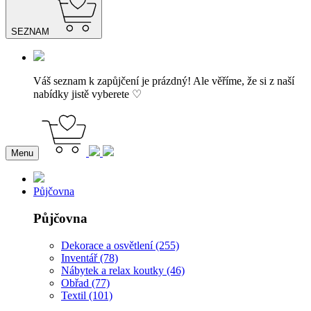
SEZNAM
Váš seznam k zapůjčení je prázdný! Ale věříme, že si z naší
nabídky jistě vyberete ♡
Menu
Půjčovna
Půjčovna
Dekorace a osvětlení (255)
Inventář (78)
Nábytek a relax koutky (46)
Obřad (77)
Textil (101)