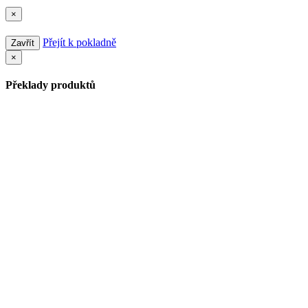
×
Přejít k pokladně
Zavřít
×
Překlady produktů