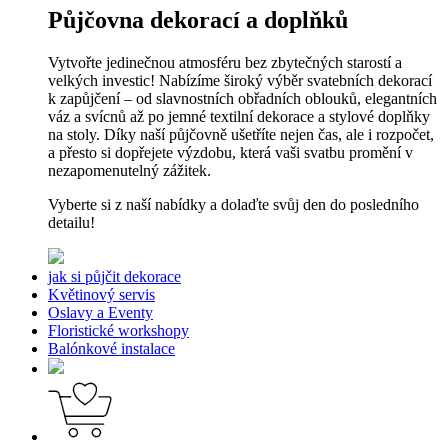
Půjčovna dekorací a doplňků
Vytvořte jedinečnou atmosféru bez zbytečných starostí a
velkých investic! Nabízíme široký výběr svatebních dekorací
k zapůjčení – od slavnostních obřadních oblouků, elegantních
váz a svícnů až po jemné textilní dekorace a stylové doplňky
na stoly. Díky naší půjčovně ušetříte nejen čas, ale i rozpočet,
a přesto si dopřejete výzdobu, která vaši svatbu promění v
nezapomenutelný zážitek.
Vyberte si z naší nabídky a dolaďte svůj den do posledního
detailu!
jak si půjčit dekorace
Květinový servis
Oslavy a Eventy
Floristické workshopy
Balónkové instalace