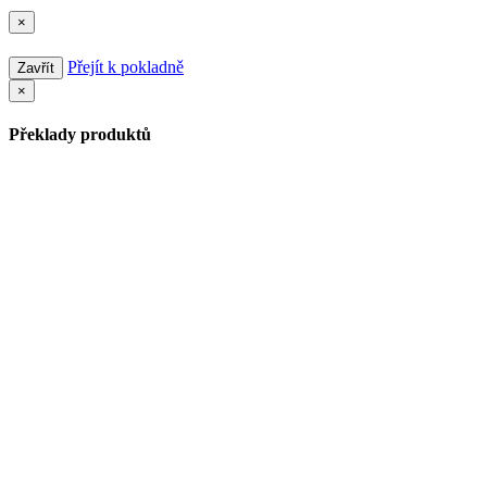
×
Přejít k pokladně
Zavřít
×
Překlady produktů