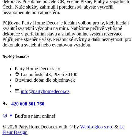
dekorace. Působíme po celé ČR, včetně Plzně, Prahy a západních
Čech. Naše služby zahrnují i poradenství, abyste vytvořili
nezapomenutelnou atmosféru.
Půjčovna Party Home Decor je ideální volbou pro ty, kteří hledají
kvalitní svatební výzdobu na míru. Nabízíme pečlivě vybírané
dekorace v perfektním stavu a snadný online systém rezervace.
Půjčujeme skleněné vázy, keramické svícny a další nezbytnosti pro
dokonalou svatební nebo eventovou výzdobu.
Rychlý kontakt
Party Home Decor s.r.o.
Lochotínská 43, Plzeň 30100
Otevírací doba: dle objednávek
info@partyhomedecor.cz
+420 608 501 760
Buďte s námi online!
© 2026 PartyHomeDecor.cz with
♡
by
WebLogico s.r.o.
&
Le
Fleur Design