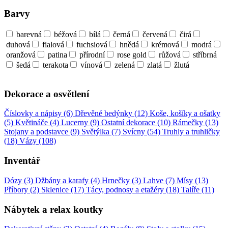
Barvy
barevná
béžová
bílá
černá
červená
čirá
duhová
fialová
fuchsiová
hnědá
krémová
modrá
oranžová
patina
přírodní
rose gold
růžová
stříbrná
šedá
terakota
vínová
zelená
zlatá
žlutá
Dekorace a osvětlení
Číslovky a nápisy (6)
Dřevěné bedýnky (12)
Koše, košíky a ošatky
(5)
Květináče (4)
Lucerny (9)
Ostatní dekorace (10)
Rámečky (13)
Stojany a podstavce (9)
Světýlka (7)
Svícny (54)
Truhly a truhličky
(18)
Vázy (108)
Inventář
Dózy (3)
Džbány a karafy (4)
Hrnečky (3)
Lahve (7)
Mísy (13)
Příbory (2)
Sklenice (17)
Tácy, podnosy a etažéry (18)
Talíře (11)
Nábytek a relax koutky