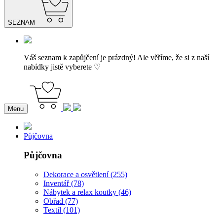
SEZNAM
Váš seznam k zapůjčení je prázdný! Ale věříme, že si z naší
nabídky jistě vyberete ♡
Menu
Půjčovna
Půjčovna
Dekorace a osvětlení (255)
Inventář (78)
Nábytek a relax koutky (46)
Obřad (77)
Textil (101)