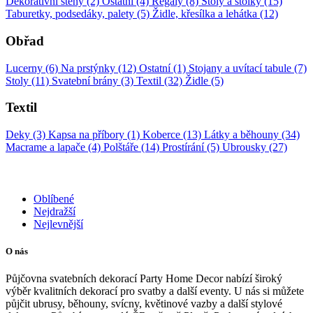
Dekorativní stěny (2)
Ostatní (4)
Regály (8)
Stoly a stolky (15)
Taburetky, podsedáky, palety (5)
Židle, křesílka a lehátka (12)
Obřad
Lucerny (6)
Na prstýnky (12)
Ostatní (1)
Stojany a uvítací tabule (7)
Stoly (11)
Svatební brány (3)
Textil (32)
Židle (5)
Textil
Deky (3)
Kapsa na příbory (1)
Koberce (13)
Látky a běhouny (34)
Macrame a lapače (4)
Polštáře (14)
Prostírání (5)
Ubrousky (27)
Oblíbené
Nejdražší
Nejlevnější
O nás
Půjčovna svatebních dekorací Party Home Decor nabízí široký
výběr kvalitních dekorací pro svatby a další eventy. U nás si můžete
půjčit ubrusy, běhouny, svícny, květinové vazby a další stylové