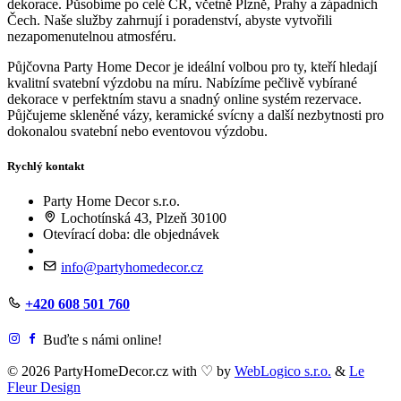
dekorace. Působíme po celé ČR, včetně Plzně, Prahy a západních
Čech. Naše služby zahrnují i poradenství, abyste vytvořili
nezapomenutelnou atmosféru.
Půjčovna Party Home Decor je ideální volbou pro ty, kteří hledají
kvalitní svatební výzdobu na míru. Nabízíme pečlivě vybírané
dekorace v perfektním stavu a snadný online systém rezervace.
Půjčujeme skleněné vázy, keramické svícny a další nezbytnosti pro
dokonalou svatební nebo eventovou výzdobu.
Rychlý kontakt
Party Home Decor s.r.o.
Lochotínská 43, Plzeň 30100
Otevírací doba: dle objednávek
info@partyhomedecor.cz
+420 608 501 760
Buďte s námi online!
© 2026 PartyHomeDecor.cz with
♡
by
WebLogico s.r.o.
&
Le
Fleur Design