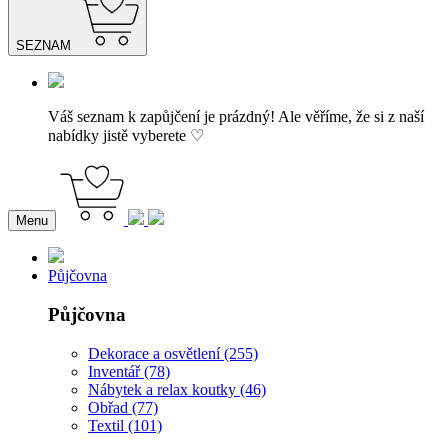
SEZNAM
Váš seznam k zapůjčení je prázdný! Ale věříme, že si z naší
nabídky jistě vyberete ♡
Menu
Půjčovna
Půjčovna
Dekorace a osvětlení (255)
Inventář (78)
Nábytek a relax koutky (46)
Obřad (77)
Textil (101)