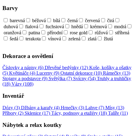
Barvy
barevná
béžová
bílá
černá
červená
čirá
duhová
fialová
fuchsiová
hnědá
krémová
modrá
oranžová
patina
přírodní
rose gold
růžová
stříbrná
šedá
terakota
vínová
zelená
zlatá
žlutá
Dekorace a osvětlení
Číslovky a nápisy (6)
Dřevěné bedýnky (12)
Koše, košíky a ošatky
(5)
Květináče (4)
Lucerny (9)
Ostatní dekorace (10)
Rámečky (13)
Stojany a podstavce (9)
Světýlka (7)
Svícny (54)
Truhly a truhličky
(18)
Vázy (108)
Inventář
Dózy (3)
Džbány a karafy (4)
Hrnečky (3)
Lahve (7)
Mísy (13)
Příbory (2)
Sklenice (17)
Tácy, podnosy a etažéry (18)
Talíře (11)
Nábytek a relax koutky