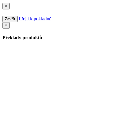
×
Přejít k pokladně
Zavřít
×
Překlady produktů