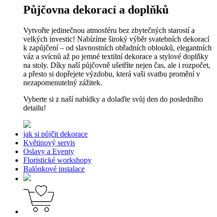
Půjčovna dekorací a doplňků
Vytvořte jedinečnou atmosféru bez zbytečných starostí a
velkých investic! Nabízíme široký výběr svatebních dekorací
k zapůjčení – od slavnostních obřadních oblouků, elegantních
váz a svícnů až po jemné textilní dekorace a stylové doplňky
na stoly. Díky naší půjčovně ušetříte nejen čas, ale i rozpočet,
a přesto si dopřejete výzdobu, která vaši svatbu promění v
nezapomenutelný zážitek.
Vyberte si z naší nabídky a dolaďte svůj den do posledního
detailu!
jak si půjčit dekorace
Květinový servis
Oslavy a Eventy
Floristické workshopy
Balónkové instalace