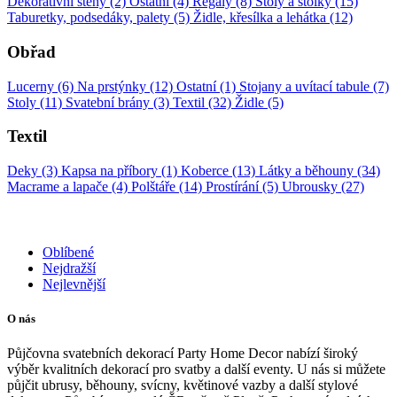
Dekorativní stěny (2)
Ostatní (4)
Regály (8)
Stoly a stolky (15)
Taburetky, podsedáky, palety (5)
Židle, křesílka a lehátka (12)
Obřad
Lucerny (6)
Na prstýnky (12)
Ostatní (1)
Stojany a uvítací tabule (7)
Stoly (11)
Svatební brány (3)
Textil (32)
Židle (5)
Textil
Deky (3)
Kapsa na příbory (1)
Koberce (13)
Látky a běhouny (34)
Macrame a lapače (4)
Polštáře (14)
Prostírání (5)
Ubrousky (27)
Oblíbené
Nejdražší
Nejlevnější
O nás
Půjčovna svatebních dekorací Party Home Decor nabízí široký
výběr kvalitních dekorací pro svatby a další eventy. U nás si můžete
půjčit ubrusy, běhouny, svícny, květinové vazby a další stylové