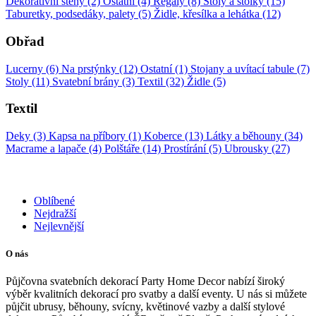
Dekorativní stěny (2)
Ostatní (4)
Regály (8)
Stoly a stolky (15)
Taburetky, podsedáky, palety (5)
Židle, křesílka a lehátka (12)
Obřad
Lucerny (6)
Na prstýnky (12)
Ostatní (1)
Stojany a uvítací tabule (7)
Stoly (11)
Svatební brány (3)
Textil (32)
Židle (5)
Textil
Deky (3)
Kapsa na příbory (1)
Koberce (13)
Látky a běhouny (34)
Macrame a lapače (4)
Polštáře (14)
Prostírání (5)
Ubrousky (27)
Oblíbené
Nejdražší
Nejlevnější
O nás
Půjčovna svatebních dekorací Party Home Decor nabízí široký
výběr kvalitních dekorací pro svatby a další eventy. U nás si můžete
půjčit ubrusy, běhouny, svícny, květinové vazby a další stylové