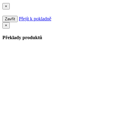
×
Přejít k pokladně
Zavřít
×
Překlady produktů