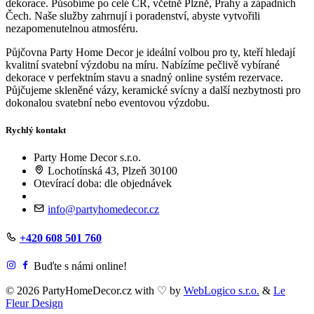
dekorace. Působíme po celé ČR, včetně Plzně, Prahy a západních
Čech. Naše služby zahrnují i poradenství, abyste vytvořili
nezapomenutelnou atmosféru.
Půjčovna Party Home Decor je ideální volbou pro ty, kteří hledají
kvalitní svatební výzdobu na míru. Nabízíme pečlivě vybírané
dekorace v perfektním stavu a snadný online systém rezervace.
Půjčujeme skleněné vázy, keramické svícny a další nezbytnosti pro
dokonalou svatební nebo eventovou výzdobu.
Rychlý kontakt
Party Home Decor s.r.o.
Lochotínská 43, Plzeň 30100
Otevírací doba: dle objednávek
info@partyhomedecor.cz
+420 608 501 760
Buďte s námi online!
© 2026 PartyHomeDecor.cz with
♡
by
WebLogico s.r.o.
&
Le
Fleur Design