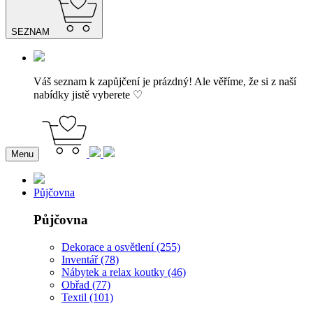
SEZNAM
Váš seznam k zapůjčení je prázdný! Ale věříme, že si z naší
nabídky jistě vyberete ♡
Menu
Půjčovna
Půjčovna
Dekorace a osvětlení (255)
Inventář (78)
Nábytek a relax koutky (46)
Obřad (77)
Textil (101)