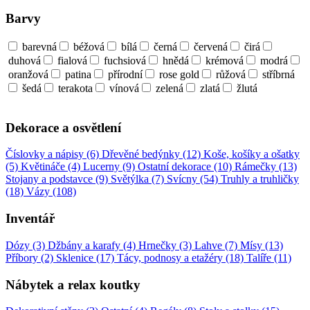
Barvy
barevná
béžová
bílá
černá
červená
čirá
duhová
fialová
fuchsiová
hnědá
krémová
modrá
oranžová
patina
přírodní
rose gold
růžová
stříbrná
šedá
terakota
vínová
zelená
zlatá
žlutá
Dekorace a osvětlení
Číslovky a nápisy (6)
Dřevěné bedýnky (12)
Koše, košíky a ošatky
(5)
Květináče (4)
Lucerny (9)
Ostatní dekorace (10)
Rámečky (13)
Stojany a podstavce (9)
Světýlka (7)
Svícny (54)
Truhly a truhličky
(18)
Vázy (108)
Inventář
Dózy (3)
Džbány a karafy (4)
Hrnečky (3)
Lahve (7)
Mísy (13)
Příbory (2)
Sklenice (17)
Tácy, podnosy a etažéry (18)
Talíře (11)
Nábytek a relax koutky