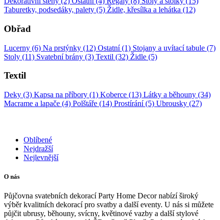
Dekorativní stěny (2)
Ostatní (4)
Regály (8)
Stoly a stolky (15)
Taburetky, podsedáky, palety (5)
Židle, křesílka a lehátka (12)
Obřad
Lucerny (6)
Na prstýnky (12)
Ostatní (1)
Stojany a uvítací tabule (7)
Stoly (11)
Svatební brány (3)
Textil (32)
Židle (5)
Textil
Deky (3)
Kapsa na příbory (1)
Koberce (13)
Látky a běhouny (34)
Macrame a lapače (4)
Polštáře (14)
Prostírání (5)
Ubrousky (27)
Oblíbené
Nejdražší
Nejlevnější
O nás
Půjčovna svatebních dekorací Party Home Decor nabízí široký
výběr kvalitních dekorací pro svatby a další eventy. U nás si můžete
půjčit ubrusy, běhouny, svícny, květinové vazby a další stylové