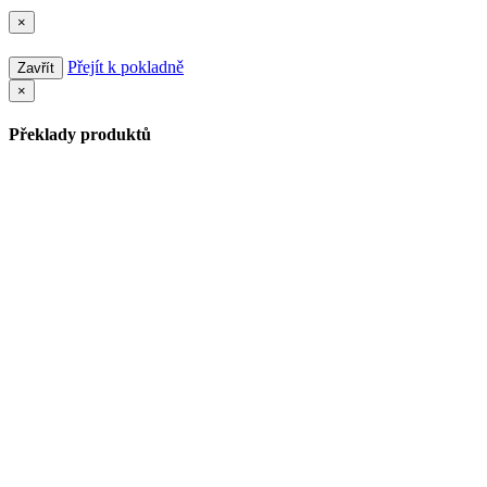
×
Přejít k pokladně
Zavřít
×
Překlady produktů