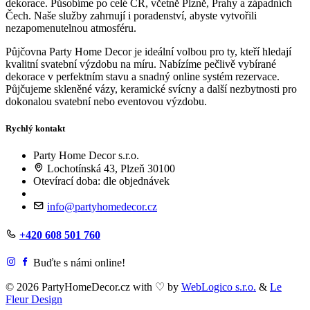
dekorace. Působíme po celé ČR, včetně Plzně, Prahy a západních
Čech. Naše služby zahrnují i poradenství, abyste vytvořili
nezapomenutelnou atmosféru.
Půjčovna Party Home Decor je ideální volbou pro ty, kteří hledají
kvalitní svatební výzdobu na míru. Nabízíme pečlivě vybírané
dekorace v perfektním stavu a snadný online systém rezervace.
Půjčujeme skleněné vázy, keramické svícny a další nezbytnosti pro
dokonalou svatební nebo eventovou výzdobu.
Rychlý kontakt
Party Home Decor s.r.o.
Lochotínská 43, Plzeň 30100
Otevírací doba: dle objednávek
info@partyhomedecor.cz
+420 608 501 760
Buďte s námi online!
© 2026 PartyHomeDecor.cz with
♡
by
WebLogico s.r.o.
&
Le
Fleur Design