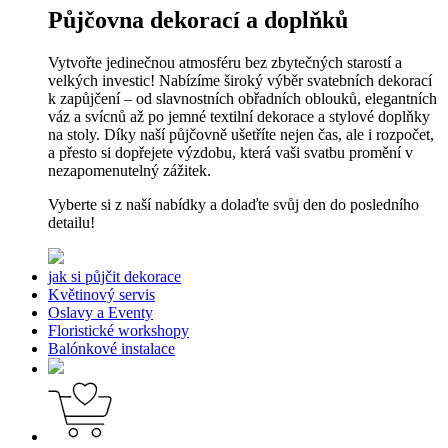
Půjčovna dekorací a doplňků
Vytvořte jedinečnou atmosféru bez zbytečných starostí a
velkých investic! Nabízíme široký výběr svatebních dekorací
k zapůjčení – od slavnostních obřadních oblouků, elegantních
váz a svícnů až po jemné textilní dekorace a stylové doplňky
na stoly. Díky naší půjčovně ušetříte nejen čas, ale i rozpočet,
a přesto si dopřejete výzdobu, která vaši svatbu promění v
nezapomenutelný zážitek.
Vyberte si z naší nabídky a dolaďte svůj den do posledního
detailu!
jak si půjčit dekorace
Květinový servis
Oslavy a Eventy
Floristické workshopy
Balónkové instalace