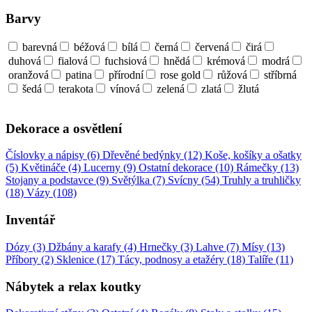
Barvy
barevná
béžová
bílá
černá
červená
čirá
duhová
fialová
fuchsiová
hnědá
krémová
modrá
oranžová
patina
přírodní
rose gold
růžová
stříbrná
šedá
terakota
vínová
zelená
zlatá
žlutá
Dekorace a osvětlení
Číslovky a nápisy (6)
Dřevěné bedýnky (12)
Koše, košíky a ošatky
(5)
Květináče (4)
Lucerny (9)
Ostatní dekorace (10)
Rámečky (13)
Stojany a podstavce (9)
Světýlka (7)
Svícny (54)
Truhly a truhličky
(18)
Vázy (108)
Inventář
Dózy (3)
Džbány a karafy (4)
Hrnečky (3)
Lahve (7)
Mísy (13)
Příbory (2)
Sklenice (17)
Tácy, podnosy a etažéry (18)
Talíře (11)
Nábytek a relax koutky