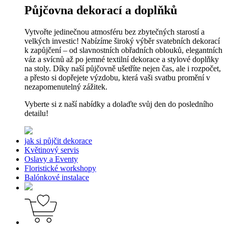
Půjčovna dekorací a doplňků
Vytvořte jedinečnou atmosféru bez zbytečných starostí a
velkých investic! Nabízíme široký výběr svatebních dekorací
k zapůjčení – od slavnostních obřadních oblouků, elegantních
váz a svícnů až po jemné textilní dekorace a stylové doplňky
na stoly. Díky naší půjčovně ušetříte nejen čas, ale i rozpočet,
a přesto si dopřejete výzdobu, která vaši svatbu promění v
nezapomenutelný zážitek.
Vyberte si z naší nabídky a dolaďte svůj den do posledního
detailu!
jak si půjčit dekorace
Květinový servis
Oslavy a Eventy
Floristické workshopy
Balónkové instalace