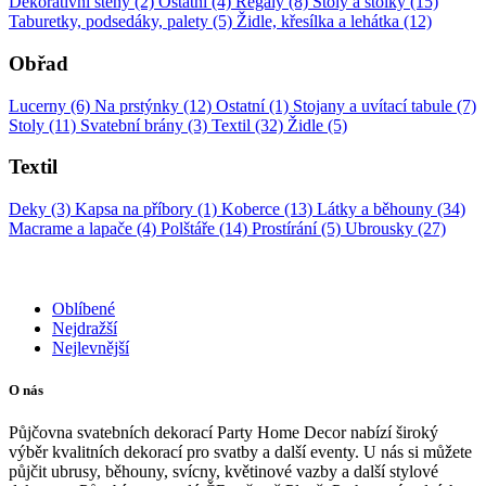
Dekorativní stěny (2)
Ostatní (4)
Regály (8)
Stoly a stolky (15)
Taburetky, podsedáky, palety (5)
Židle, křesílka a lehátka (12)
Obřad
Lucerny (6)
Na prstýnky (12)
Ostatní (1)
Stojany a uvítací tabule (7)
Stoly (11)
Svatební brány (3)
Textil (32)
Židle (5)
Textil
Deky (3)
Kapsa na příbory (1)
Koberce (13)
Látky a běhouny (34)
Macrame a lapače (4)
Polštáře (14)
Prostírání (5)
Ubrousky (27)
Oblíbené
Nejdražší
Nejlevnější
O nás
Půjčovna svatebních dekorací Party Home Decor nabízí široký
výběr kvalitních dekorací pro svatby a další eventy. U nás si můžete
půjčit ubrusy, běhouny, svícny, květinové vazby a další stylové