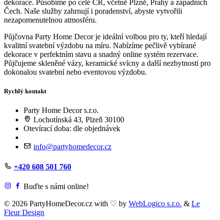
dekorace. Působíme po celé ČR, včetně Plzně, Prahy a západních
Čech. Naše služby zahrnují i poradenství, abyste vytvořili
nezapomenutelnou atmosféru.
Půjčovna Party Home Decor je ideální volbou pro ty, kteří hledají
kvalitní svatební výzdobu na míru. Nabízíme pečlivě vybírané
dekorace v perfektním stavu a snadný online systém rezervace.
Půjčujeme skleněné vázy, keramické svícny a další nezbytnosti pro
dokonalou svatební nebo eventovou výzdobu.
Rychlý kontakt
Party Home Decor s.r.o.
Lochotínská 43, Plzeň 30100
Otevírací doba: dle objednávek
info@partyhomedecor.cz
+420 608 501 760
Buďte s námi online!
© 2026 PartyHomeDecor.cz with
♡
by
WebLogico s.r.o.
&
Le
Fleur Design