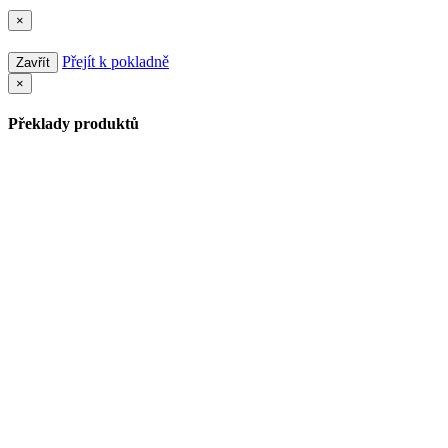
×
Přejít k pokladně
Zavřít
×
Překlady produktů