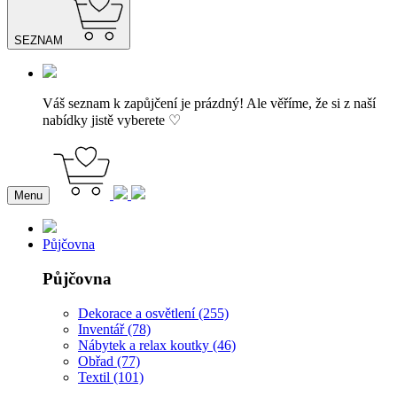
SEZNAM
Váš seznam k zapůjčení je prázdný! Ale věříme, že si z naší
nabídky jistě vyberete ♡
Menu
Půjčovna
Půjčovna
Dekorace a osvětlení (255)
Inventář (78)
Nábytek a relax koutky (46)
Obřad (77)
Textil (101)