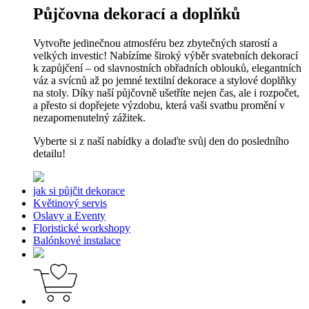
Půjčovna dekorací a doplňků
Vytvořte jedinečnou atmosféru bez zbytečných starostí a
velkých investic! Nabízíme široký výběr svatebních dekorací
k zapůjčení – od slavnostních obřadních oblouků, elegantních
váz a svícnů až po jemné textilní dekorace a stylové doplňky
na stoly. Díky naší půjčovně ušetříte nejen čas, ale i rozpočet,
a přesto si dopřejete výzdobu, která vaši svatbu promění v
nezapomenutelný zážitek.
Vyberte si z naší nabídky a dolaďte svůj den do posledního
detailu!
jak si půjčit dekorace
Květinový servis
Oslavy a Eventy
Floristické workshopy
Balónkové instalace