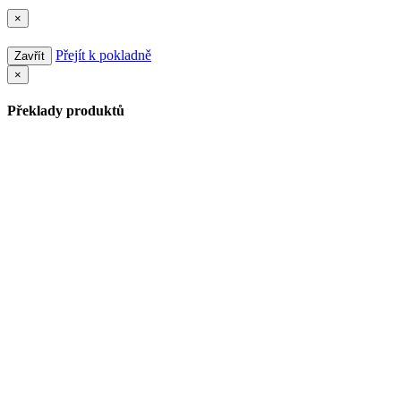
×
Přejít k pokladně
Zavřít
×
Překlady produktů