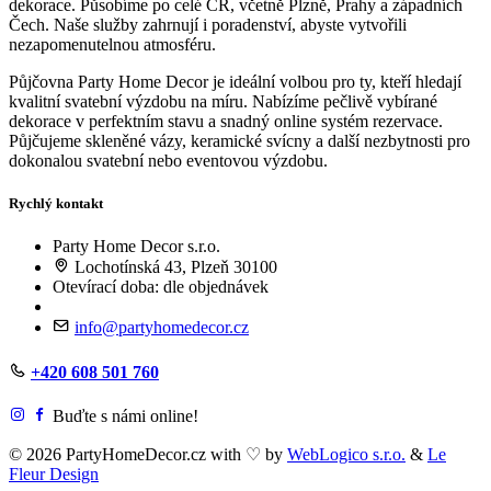
dekorace. Působíme po celé ČR, včetně Plzně, Prahy a západních
Čech. Naše služby zahrnují i poradenství, abyste vytvořili
nezapomenutelnou atmosféru.
Půjčovna Party Home Decor je ideální volbou pro ty, kteří hledají
kvalitní svatební výzdobu na míru. Nabízíme pečlivě vybírané
dekorace v perfektním stavu a snadný online systém rezervace.
Půjčujeme skleněné vázy, keramické svícny a další nezbytnosti pro
dokonalou svatební nebo eventovou výzdobu.
Rychlý kontakt
Party Home Decor s.r.o.
Lochotínská 43, Plzeň 30100
Otevírací doba: dle objednávek
info@partyhomedecor.cz
+420 608 501 760
Buďte s námi online!
© 2026 PartyHomeDecor.cz with
♡
by
WebLogico s.r.o.
&
Le
Fleur Design