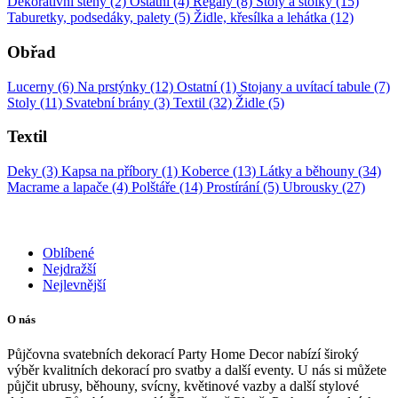
Dekorativní stěny (2)
Ostatní (4)
Regály (8)
Stoly a stolky (15)
Taburetky, podsedáky, palety (5)
Židle, křesílka a lehátka (12)
Obřad
Lucerny (6)
Na prstýnky (12)
Ostatní (1)
Stojany a uvítací tabule (7)
Stoly (11)
Svatební brány (3)
Textil (32)
Židle (5)
Textil
Deky (3)
Kapsa na příbory (1)
Koberce (13)
Látky a běhouny (34)
Macrame a lapače (4)
Polštáře (14)
Prostírání (5)
Ubrousky (27)
Oblíbené
Nejdražší
Nejlevnější
O nás
Půjčovna svatebních dekorací Party Home Decor nabízí široký
výběr kvalitních dekorací pro svatby a další eventy. U nás si můžete
půjčit ubrusy, běhouny, svícny, květinové vazby a další stylové