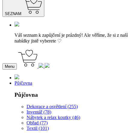
SEZNAM
Váš seznam k zapůjčení je prázdný! Ale věříme, že si z naší
nabídky jistě vyberete ♡
Menu
Půjčovna
Půjčovna
Dekorace a osvětlení (255)
Inventář (78)
Nábytek a relax koutky (46)
Obřad (77)
Textil (101)