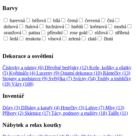
Barvy
barevná
béžová
bílá
černá
červená
čirá
duhová
fialová
fuchsiová
hnědá
krémová
modrá
oranžová
patina
přírodní
rose gold
růžová
stříbrná
šedá
terakota
vínová
zelená
zlatá
žlutá
Dekorace a osvětlení
Číslovky a nápisy (6)
Dřevěné bedýnky (12)
Koše, košíky a ošatky
(5)
Květináče (4)
Lucerny (9)
Ostatní dekorace (10)
Rámečky (13)
Stojany a podstavce (9)
Světýlka (7)
Svícny (54)
Truhly a truhličky
(18)
Vázy (108)
Inventář
Dózy (3)
Džbány a karafy (4)
Hrnečky (3)
Lahve (7)
Mísy (13)
Příbory (2)
Sklenice (17)
Tácy, podnosy a etažéry (18)
Talíře (11)
Nábytek a relax koutky