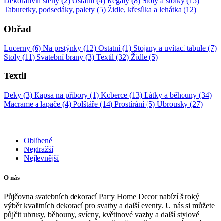
Dekorativní stěny (2)
Ostatní (4)
Regály (8)
Stoly a stolky (15)
Taburetky, podsedáky, palety (5)
Židle, křesílka a lehátka (12)
Obřad
Lucerny (6)
Na prstýnky (12)
Ostatní (1)
Stojany a uvítací tabule (7)
Stoly (11)
Svatební brány (3)
Textil (32)
Židle (5)
Textil
Deky (3)
Kapsa na příbory (1)
Koberce (13)
Látky a běhouny (34)
Macrame a lapače (4)
Polštáře (14)
Prostírání (5)
Ubrousky (27)
Oblíbené
Nejdražší
Nejlevnější
O nás
Půjčovna svatebních dekorací Party Home Decor nabízí široký
výběr kvalitních dekorací pro svatby a další eventy. U nás si můžete
půjčit ubrusy, běhouny, svícny, květinové vazby a další stylové