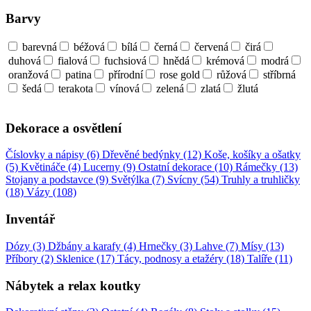
Barvy
barevná
béžová
bílá
černá
červená
čirá
duhová
fialová
fuchsiová
hnědá
krémová
modrá
oranžová
patina
přírodní
rose gold
růžová
stříbrná
šedá
terakota
vínová
zelená
zlatá
žlutá
Dekorace a osvětlení
Číslovky a nápisy (6)
Dřevěné bedýnky (12)
Koše, košíky a ošatky
(5)
Květináče (4)
Lucerny (9)
Ostatní dekorace (10)
Rámečky (13)
Stojany a podstavce (9)
Světýlka (7)
Svícny (54)
Truhly a truhličky
(18)
Vázy (108)
Inventář
Dózy (3)
Džbány a karafy (4)
Hrnečky (3)
Lahve (7)
Mísy (13)
Příbory (2)
Sklenice (17)
Tácy, podnosy a etažéry (18)
Talíře (11)
Nábytek a relax koutky