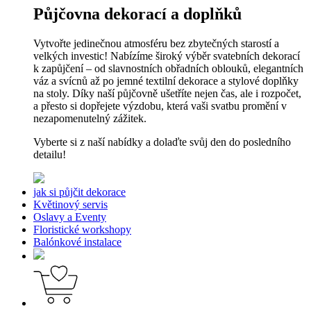
Půjčovna dekorací a doplňků
Vytvořte jedinečnou atmosféru bez zbytečných starostí a
velkých investic! Nabízíme široký výběr svatebních dekorací
k zapůjčení – od slavnostních obřadních oblouků, elegantních
váz a svícnů až po jemné textilní dekorace a stylové doplňky
na stoly. Díky naší půjčovně ušetříte nejen čas, ale i rozpočet,
a přesto si dopřejete výzdobu, která vaši svatbu promění v
nezapomenutelný zážitek.
Vyberte si z naší nabídky a dolaďte svůj den do posledního
detailu!
jak si půjčit dekorace
Květinový servis
Oslavy a Eventy
Floristické workshopy
Balónkové instalace