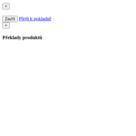
×
Přejít k pokladně
Zavřít
×
Překlady produktů