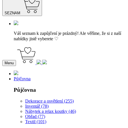
SEZNAM
Váš seznam k zapůjčení je prázdný! Ale věříme, že si z naší
nabídky jistě vyberete ♡
Menu
Půjčovna
Půjčovna
Dekorace a osvětlení (255)
Inventář (78)
Nábytek a relax koutky (46)
Obřad (77)
Textil (101)