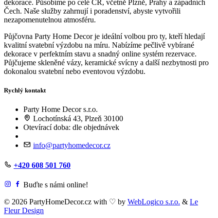
dekorace. Působíme po celé ČR, včetně Plzně, Prahy a západních
Čech. Naše služby zahrnují i poradenství, abyste vytvořili
nezapomenutelnou atmosféru.
Půjčovna Party Home Decor je ideální volbou pro ty, kteří hledají
kvalitní svatební výzdobu na míru. Nabízíme pečlivě vybírané
dekorace v perfektním stavu a snadný online systém rezervace.
Půjčujeme skleněné vázy, keramické svícny a další nezbytnosti pro
dokonalou svatební nebo eventovou výzdobu.
Rychlý kontakt
Party Home Decor s.r.o.
Lochotínská 43, Plzeň 30100
Otevírací doba: dle objednávek
info@partyhomedecor.cz
+420 608 501 760
Buďte s námi online!
© 2026 PartyHomeDecor.cz with
♡
by
WebLogico s.r.o.
&
Le
Fleur Design