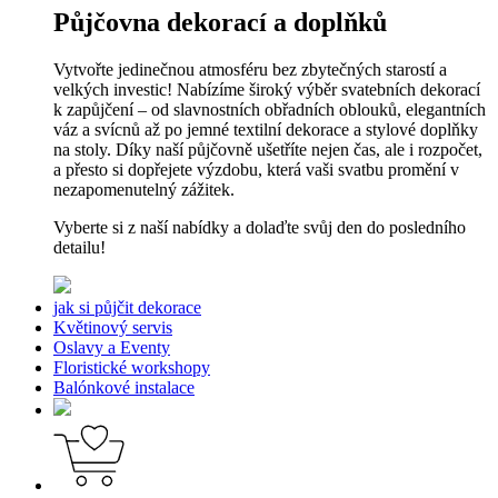
Půjčovna dekorací a doplňků
Vytvořte jedinečnou atmosféru bez zbytečných starostí a
velkých investic! Nabízíme široký výběr svatebních dekorací
k zapůjčení – od slavnostních obřadních oblouků, elegantních
váz a svícnů až po jemné textilní dekorace a stylové doplňky
na stoly. Díky naší půjčovně ušetříte nejen čas, ale i rozpočet,
a přesto si dopřejete výzdobu, která vaši svatbu promění v
nezapomenutelný zážitek.
Vyberte si z naší nabídky a dolaďte svůj den do posledního
detailu!
jak si půjčit dekorace
Květinový servis
Oslavy a Eventy
Floristické workshopy
Balónkové instalace