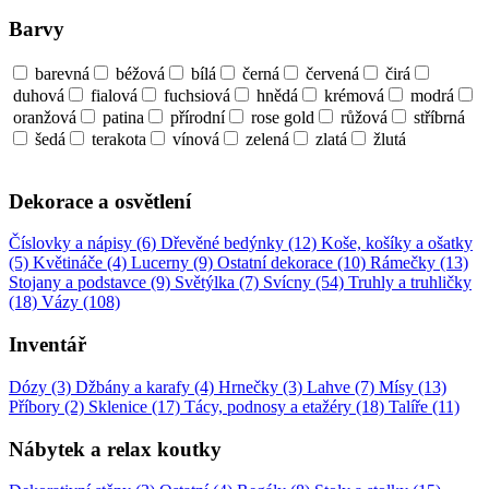
Barvy
barevná
béžová
bílá
černá
červená
čirá
duhová
fialová
fuchsiová
hnědá
krémová
modrá
oranžová
patina
přírodní
rose gold
růžová
stříbrná
šedá
terakota
vínová
zelená
zlatá
žlutá
Dekorace a osvětlení
Číslovky a nápisy (6)
Dřevěné bedýnky (12)
Koše, košíky a ošatky
(5)
Květináče (4)
Lucerny (9)
Ostatní dekorace (10)
Rámečky (13)
Stojany a podstavce (9)
Světýlka (7)
Svícny (54)
Truhly a truhličky
(18)
Vázy (108)
Inventář
Dózy (3)
Džbány a karafy (4)
Hrnečky (3)
Lahve (7)
Mísy (13)
Příbory (2)
Sklenice (17)
Tácy, podnosy a etažéry (18)
Talíře (11)
Nábytek a relax koutky