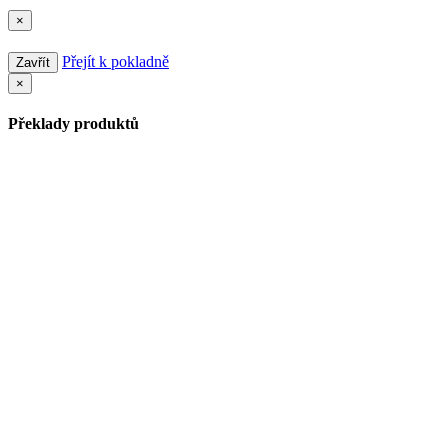
×
Přejít k pokladně
Zavřít
×
Překlady produktů