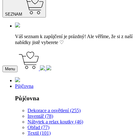
SEZNAM
Váš seznam k zapůjčení je prázdný! Ale věříme, že si z naší
nabídky jistě vyberete ♡
Menu
Půjčovna
Půjčovna
Dekorace a osvětlení (255)
Inventář (78)
Nábytek a relax koutky (46)
Obřad (77)
Textil (101)