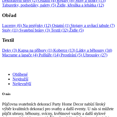
Dekorativní stěny (2)
Ostatní (4)
Regály (8)
Stoly a stolky (15)
Taburetky, podsedáky, palety (5)
Židle, křesílka a lehátka (12)
Obřad
Lucerny (6)
Na prstýnky (12)
Ostatní (1)
Stojany a uvítací tabule (7)
Stoly (11)
Svatební brány (3)
Textil (32)
Židle (5)
Textil
Deky (3)
Kapsa na příbory (1)
Koberce (13)
Látky a běhouny (34)
Macrame a lapače (4)
Polštáře (14)
Prostírání (5)
Ubrousky (27)
Oblíbené
Nejdražší
Nejlevnější
O nás
Půjčovna svatebních dekorací Party Home Decor nabízí široký
výběr kvalitních dekorací pro svatby a další eventy. U nás si můžete
půjčit ubrusy, běhouny, svícny, květinové vazby a další stylové