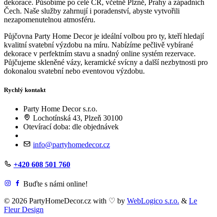
dekorace. Působíme po celé ČR, včetně Plzně, Prahy a západních
Čech. Naše služby zahrnují i poradenství, abyste vytvořili
nezapomenutelnou atmosféru.
Půjčovna Party Home Decor je ideální volbou pro ty, kteří hledají
kvalitní svatební výzdobu na míru. Nabízíme pečlivě vybírané
dekorace v perfektním stavu a snadný online systém rezervace.
Půjčujeme skleněné vázy, keramické svícny a další nezbytnosti pro
dokonalou svatební nebo eventovou výzdobu.
Rychlý kontakt
Party Home Decor s.r.o.
Lochotínská 43, Plzeň 30100
Otevírací doba: dle objednávek
info@partyhomedecor.cz
+420 608 501 760
Buďte s námi online!
© 2026 PartyHomeDecor.cz with
♡
by
WebLogico s.r.o.
&
Le
Fleur Design