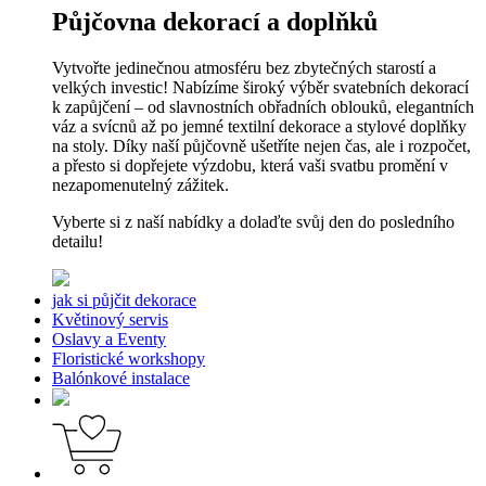
Půjčovna dekorací a doplňků
Vytvořte jedinečnou atmosféru bez zbytečných starostí a
velkých investic! Nabízíme široký výběr svatebních dekorací
k zapůjčení – od slavnostních obřadních oblouků, elegantních
váz a svícnů až po jemné textilní dekorace a stylové doplňky
na stoly. Díky naší půjčovně ušetříte nejen čas, ale i rozpočet,
a přesto si dopřejete výzdobu, která vaši svatbu promění v
nezapomenutelný zážitek.
Vyberte si z naší nabídky a dolaďte svůj den do posledního
detailu!
jak si půjčit dekorace
Květinový servis
Oslavy a Eventy
Floristické workshopy
Balónkové instalace