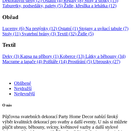
Dekorativní stěny (2)
Ostatní (4)
Regály (8)
Stoly a stolky (15)
Taburetky, podsedáky, palety (5)
Židle, křesílka a lehátka (12)
Obřad
Lucerny (6)
Na prstýnky (12)
Ostatní (1)
Stojany a uvítací tabule (7)
Stoly (11)
Svatební brány (3)
Textil (32)
Židle (5)
Textil
Deky (3)
Kapsa na příbory (1)
Koberce (13)
Látky a běhouny (34)
Macrame a lapače (4)
Polštáře (14)
Prostírání (5)
Ubrousky (27)
Oblíbené
Nejdražší
Nejlevnější
O nás
Půjčovna svatebních dekorací Party Home Decor nabízí široký
výběr kvalitních dekorací pro svatby a další eventy. U nás si můžete
půjčit ubrusy, běhouny, svícny, květinové vazby a další stylové