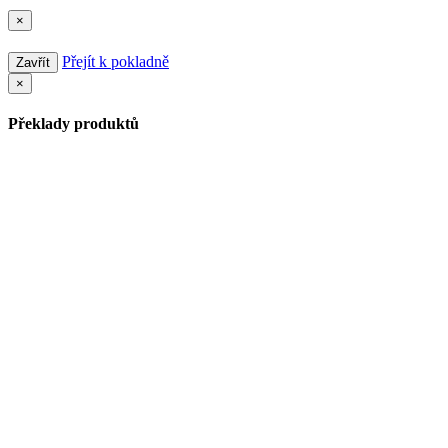
×
Přejít k pokladně
Zavřít
×
Překlady produktů