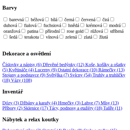
Barvy
barevná
béžová
bílá
černá
červená
čirá
duhová
fialová
fuchsiová
hnědá
krémová
modrá
oranžová
patina
přírodní
rose gold
růžová
stříbrná
šedá
terakota
vínová
zelená
zlatá
žlutá
Dekorace a osvětlení
Číslovky a nápisy (6)
Dřevěné bedýnky (12)
Koše, košíky a ošatky
(5)
Květináče (4)
Lucerny (9)
Ostatní dekorace (10)
Rámečky (13)
Stojany a podstavce (9)
Světýlka (7)
Svícny (54)
Truhly a truhličky
(18)
Vázy (108)
Inventář
Dózy (3)
Džbány a karafy (4)
Hrnečky (3)
Lahve (7)
Mísy (13)
Příbory (2)
Sklenice (17)
Tácy, podnosy a etažéry (18)
Talíře (11)
Nábytek a relax koutky