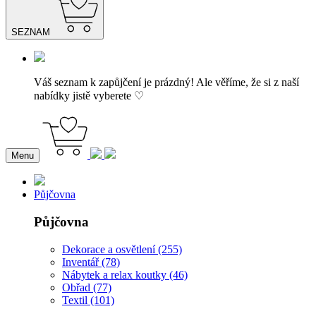
SEZNAM
Váš seznam k zapůjčení je prázdný! Ale věříme, že si z naší
nabídky jistě vyberete ♡
Menu
Půjčovna
Půjčovna
Dekorace a osvětlení (255)
Inventář (78)
Nábytek a relax koutky (46)
Obřad (77)
Textil (101)