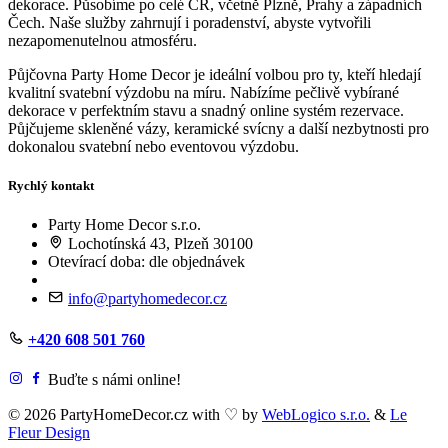
dekorace. Působíme po celé ČR, včetně Plzně, Prahy a západních
Čech. Naše služby zahrnují i poradenství, abyste vytvořili
nezapomenutelnou atmosféru.
Půjčovna Party Home Decor je ideální volbou pro ty, kteří hledají
kvalitní svatební výzdobu na míru. Nabízíme pečlivě vybírané
dekorace v perfektním stavu a snadný online systém rezervace.
Půjčujeme skleněné vázy, keramické svícny a další nezbytnosti pro
dokonalou svatební nebo eventovou výzdobu.
Rychlý kontakt
Party Home Decor s.r.o.
Lochotínská 43, Plzeň 30100
Otevírací doba: dle objednávek
info@partyhomedecor.cz
+420 608 501 760
Buďte s námi online!
© 2026 PartyHomeDecor.cz with
♡
by
WebLogico s.r.o.
&
Le
Fleur Design