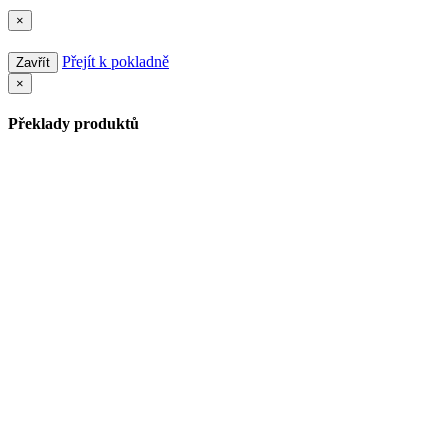
×
Přejít k pokladně
Zavřít
×
Překlady produktů