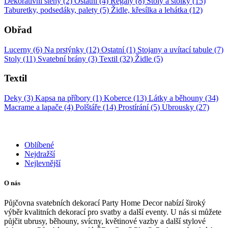
Dekorativní stěny (2)
Ostatní (4)
Regály (8)
Stoly a stolky (15)
Taburetky, podsedáky, palety (5)
Židle, křesílka a lehátka (12)
Obřad
Lucerny (6)
Na prstýnky (12)
Ostatní (1)
Stojany a uvítací tabule (7)
Stoly (11)
Svatební brány (3)
Textil (32)
Židle (5)
Textil
Deky (3)
Kapsa na příbory (1)
Koberce (13)
Látky a běhouny (34)
Macrame a lapače (4)
Polštáře (14)
Prostírání (5)
Ubrousky (27)
Oblíbené
Nejdražší
Nejlevnější
O nás
Půjčovna svatebních dekorací Party Home Decor nabízí široký
výběr kvalitních dekorací pro svatby a další eventy. U nás si můžete
půjčit ubrusy, běhouny, svícny, květinové vazby a další stylové