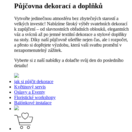
Půjčovna dekorací a doplňků
Vytvořte jedinečnou atmosféru bez zbytečných starostí a
velkých investic! Nabízíme široký výběr svatebních dekorací
k zapůjčení – od slavnostních obřadních oblouků, elegantních
váz a svícnů až po jemné textilní dekorace a stylové doplňky
na stoly. Díky naší půjčovně ušetříte nejen čas, ale i rozpočet,
a přesto si dopřejete výzdobu, která vaši svatbu promění v
nezapomenutelný zážitek.
Vyberte si z naší nabídky a dolaďte svůj den do posledního
detailu!
jak si půjčit dekorace
Květinový servis
Oslavy a Eventy
Floristické workshopy
Balónkové instalace