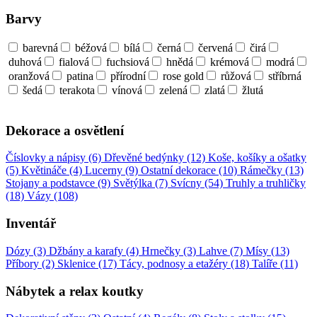
Barvy
barevná
béžová
bílá
černá
červená
čirá
duhová
fialová
fuchsiová
hnědá
krémová
modrá
oranžová
patina
přírodní
rose gold
růžová
stříbrná
šedá
terakota
vínová
zelená
zlatá
žlutá
Dekorace a osvětlení
Číslovky a nápisy (6)
Dřevěné bedýnky (12)
Koše, košíky a ošatky
(5)
Květináče (4)
Lucerny (9)
Ostatní dekorace (10)
Rámečky (13)
Stojany a podstavce (9)
Světýlka (7)
Svícny (54)
Truhly a truhličky
(18)
Vázy (108)
Inventář
Dózy (3)
Džbány a karafy (4)
Hrnečky (3)
Lahve (7)
Mísy (13)
Příbory (2)
Sklenice (17)
Tácy, podnosy a etažéry (18)
Talíře (11)
Nábytek a relax koutky