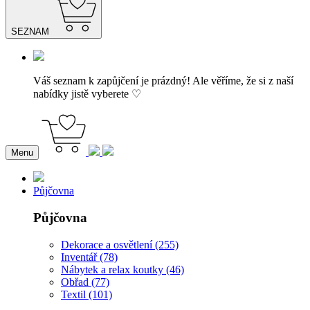
SEZNAM
Váš seznam k zapůjčení je prázdný! Ale věříme, že si z naší
nabídky jistě vyberete ♡
Menu
Půjčovna
Půjčovna
Dekorace a osvětlení (255)
Inventář (78)
Nábytek a relax koutky (46)
Obřad (77)
Textil (101)