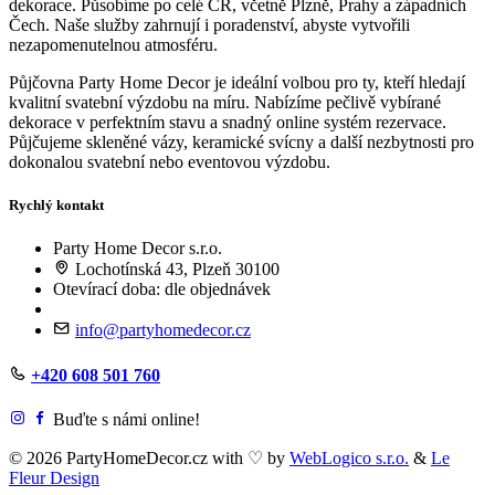
dekorace. Působíme po celé ČR, včetně Plzně, Prahy a západních
Čech. Naše služby zahrnují i poradenství, abyste vytvořili
nezapomenutelnou atmosféru.
Půjčovna Party Home Decor je ideální volbou pro ty, kteří hledají
kvalitní svatební výzdobu na míru. Nabízíme pečlivě vybírané
dekorace v perfektním stavu a snadný online systém rezervace.
Půjčujeme skleněné vázy, keramické svícny a další nezbytnosti pro
dokonalou svatební nebo eventovou výzdobu.
Rychlý kontakt
Party Home Decor s.r.o.
Lochotínská 43, Plzeň 30100
Otevírací doba: dle objednávek
info@partyhomedecor.cz
+420 608 501 760
Buďte s námi online!
© 2026 PartyHomeDecor.cz with
♡
by
WebLogico s.r.o.
&
Le
Fleur Design