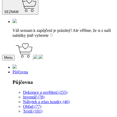
SEZNAM
Váš seznam k zapůjčení je prázdný! Ale věříme, že si z naší
nabídky jistě vyberete ♡
Menu
Půjčovna
Půjčovna
Dekorace a osvětlení (255)
Inventář (78)
Nábytek a relax koutky (46)
Obřad (77)
Textil (101)