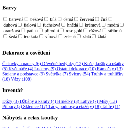
Barvy
barevná
béžová
bílá
černá
červená
čirá
duhová
fialová
fuchsiová
hnědá
krémová
modrá
oranžová
patina
přírodní
rose gold
růžová
stříbrná
šedá
terakota
vínová
zelená
zlatá
žlutá
Dekorace a osvětlení
Číslovky a nápisy (6)
Dřevěné bedýnky (12)
Koše, košíky a ošatky
(5)
Květináče (4)
Lucerny (9)
Ostatní dekorace (10)
Rámečky (13)
Stojany a podstavce (9)
Světýlka (7)
Svícny (54)
Truhly a truhličky
(18)
Vázy (108)
Inventář
Dózy (3)
Džbány a karafy (4)
Hrnečky (3)
Lahve (7)
Mísy (13)
Příbory (2)
Sklenice (17)
Tácy, podnosy a etažéry (18)
Talíře (11)
Nábytek a relax koutky