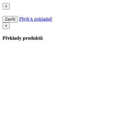
×
Přejít k pokladně
Zavřít
×
Překlady produktů