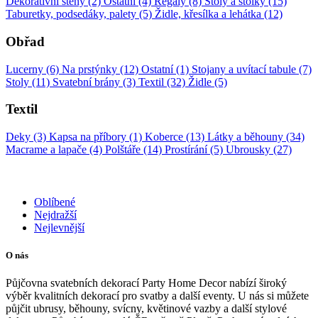
Dekorativní stěny (2)
Ostatní (4)
Regály (8)
Stoly a stolky (15)
Taburetky, podsedáky, palety (5)
Židle, křesílka a lehátka (12)
Obřad
Lucerny (6)
Na prstýnky (12)
Ostatní (1)
Stojany a uvítací tabule (7)
Stoly (11)
Svatební brány (3)
Textil (32)
Židle (5)
Textil
Deky (3)
Kapsa na příbory (1)
Koberce (13)
Látky a běhouny (34)
Macrame a lapače (4)
Polštáře (14)
Prostírání (5)
Ubrousky (27)
Oblíbené
Nejdražší
Nejlevnější
O nás
Půjčovna svatebních dekorací Party Home Decor nabízí široký
výběr kvalitních dekorací pro svatby a další eventy. U nás si můžete
půjčit ubrusy, běhouny, svícny, květinové vazby a další stylové