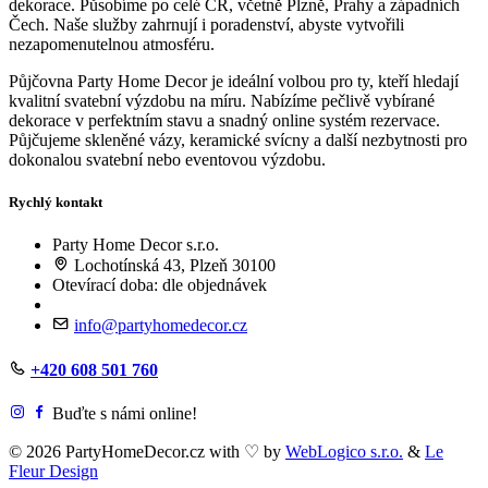
dekorace. Působíme po celé ČR, včetně Plzně, Prahy a západních
Čech. Naše služby zahrnují i poradenství, abyste vytvořili
nezapomenutelnou atmosféru.
Půjčovna Party Home Decor je ideální volbou pro ty, kteří hledají
kvalitní svatební výzdobu na míru. Nabízíme pečlivě vybírané
dekorace v perfektním stavu a snadný online systém rezervace.
Půjčujeme skleněné vázy, keramické svícny a další nezbytnosti pro
dokonalou svatební nebo eventovou výzdobu.
Rychlý kontakt
Party Home Decor s.r.o.
Lochotínská 43, Plzeň 30100
Otevírací doba: dle objednávek
info@partyhomedecor.cz
+420 608 501 760
Buďte s námi online!
© 2026 PartyHomeDecor.cz with
♡
by
WebLogico s.r.o.
&
Le
Fleur Design