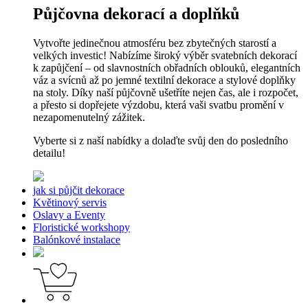
Půjčovna dekorací a doplňků
Vytvořte jedinečnou atmosféru bez zbytečných starostí a
velkých investic! Nabízíme široký výběr svatebních dekorací
k zapůjčení – od slavnostních obřadních oblouků, elegantních
váz a svícnů až po jemné textilní dekorace a stylové doplňky
na stoly. Díky naší půjčovně ušetříte nejen čas, ale i rozpočet,
a přesto si dopřejete výzdobu, která vaši svatbu promění v
nezapomenutelný zážitek.
Vyberte si z naší nabídky a dolaďte svůj den do posledního
detailu!
jak si půjčit dekorace
Květinový servis
Oslavy a Eventy
Floristické workshopy
Balónkové instalace