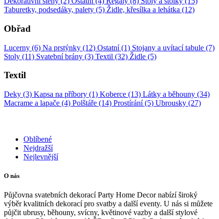
Dekorativní stěny (2)
Ostatní (4)
Regály (8)
Stoly a stolky (15)
Taburetky, podsedáky, palety (5)
Židle, křesílka a lehátka (12)
Obřad
Lucerny (6)
Na prstýnky (12)
Ostatní (1)
Stojany a uvítací tabule (7)
Stoly (11)
Svatební brány (3)
Textil (32)
Židle (5)
Textil
Deky (3)
Kapsa na příbory (1)
Koberce (13)
Látky a běhouny (34)
Macrame a lapače (4)
Polštáře (14)
Prostírání (5)
Ubrousky (27)
Oblíbené
Nejdražší
Nejlevnější
O nás
Půjčovna svatebních dekorací Party Home Decor nabízí široký
výběr kvalitních dekorací pro svatby a další eventy. U nás si můžete
půjčit ubrusy, běhouny, svícny, květinové vazby a další stylové