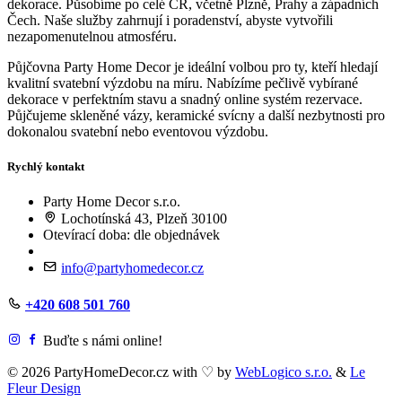
dekorace. Působíme po celé ČR, včetně Plzně, Prahy a západních
Čech. Naše služby zahrnují i poradenství, abyste vytvořili
nezapomenutelnou atmosféru.
Půjčovna Party Home Decor je ideální volbou pro ty, kteří hledají
kvalitní svatební výzdobu na míru. Nabízíme pečlivě vybírané
dekorace v perfektním stavu a snadný online systém rezervace.
Půjčujeme skleněné vázy, keramické svícny a další nezbytnosti pro
dokonalou svatební nebo eventovou výzdobu.
Rychlý kontakt
Party Home Decor s.r.o.
Lochotínská 43, Plzeň 30100
Otevírací doba: dle objednávek
info@partyhomedecor.cz
+420 608 501 760
Buďte s námi online!
© 2026 PartyHomeDecor.cz with
♡
by
WebLogico s.r.o.
&
Le
Fleur Design