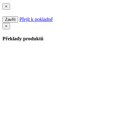
×
Přejít k pokladně
Zavřít
×
Překlady produktů