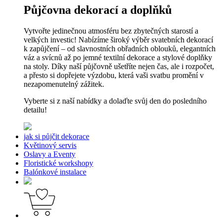
Půjčovna dekorací a doplňků
Vytvořte jedinečnou atmosféru bez zbytečných starostí a
velkých investic! Nabízíme široký výběr svatebních dekorací
k zapůjčení – od slavnostních obřadních oblouků, elegantních
váz a svícnů až po jemné textilní dekorace a stylové doplňky
na stoly. Díky naší půjčovně ušetříte nejen čas, ale i rozpočet,
a přesto si dopřejete výzdobu, která vaši svatbu promění v
nezapomenutelný zážitek.
Vyberte si z naší nabídky a dolaďte svůj den do posledního
detailu!
jak si půjčit dekorace
Květinový servis
Oslavy a Eventy
Floristické workshopy
Balónkové instalace