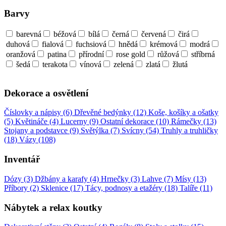
Barvy
barevná
béžová
bílá
černá
červená
čirá
duhová
fialová
fuchsiová
hnědá
krémová
modrá
oranžová
patina
přírodní
rose gold
růžová
stříbrná
šedá
terakota
vínová
zelená
zlatá
žlutá
Dekorace a osvětlení
Číslovky a nápisy (6)
Dřevěné bedýnky (12)
Koše, košíky a ošatky
(5)
Květináče (4)
Lucerny (9)
Ostatní dekorace (10)
Rámečky (13)
Stojany a podstavce (9)
Světýlka (7)
Svícny (54)
Truhly a truhličky
(18)
Vázy (108)
Inventář
Dózy (3)
Džbány a karafy (4)
Hrnečky (3)
Lahve (7)
Mísy (13)
Příbory (2)
Sklenice (17)
Tácy, podnosy a etažéry (18)
Talíře (11)
Nábytek a relax koutky