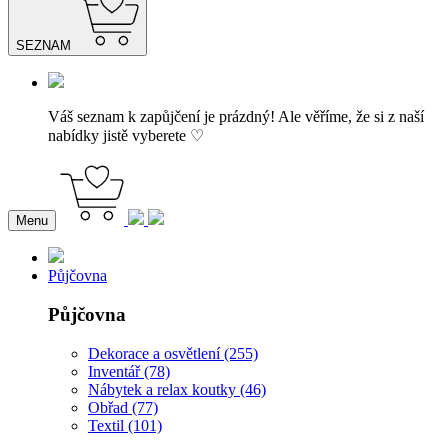
SEZNAM
Váš seznam k zapůjčení je prázdný! Ale věříme, že si z naší
nabídky jistě vyberete ♡
Menu
Půjčovna
Půjčovna
Dekorace a osvětlení (255)
Inventář (78)
Nábytek a relax koutky (46)
Obřad (77)
Textil (101)