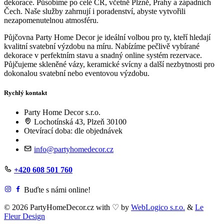
dekorace. Působíme po celé ČR, včetně Plzně, Prahy a západních
Čech. Naše služby zahrnují i poradenství, abyste vytvořili
nezapomenutelnou atmosféru.
Půjčovna Party Home Decor je ideální volbou pro ty, kteří hledají
kvalitní svatební výzdobu na míru. Nabízíme pečlivě vybírané
dekorace v perfektním stavu a snadný online systém rezervace.
Půjčujeme skleněné vázy, keramické svícny a další nezbytnosti pro
dokonalou svatební nebo eventovou výzdobu.
Rychlý kontakt
Party Home Decor s.r.o.
Lochotínská 43, Plzeň 30100
Otevírací doba: dle objednávek
info@partyhomedecor.cz
+420 608 501 760
Buďte s námi online!
© 2026 PartyHomeDecor.cz with
♡
by
WebLogico s.r.o.
&
Le
Fleur Design