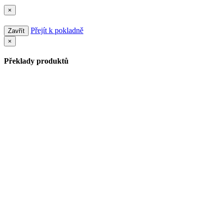
×
Přejít k pokladně
Zavřít
×
Překlady produktů