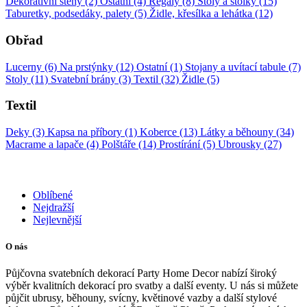
Dekorativní stěny (2)
Ostatní (4)
Regály (8)
Stoly a stolky (15)
Taburetky, podsedáky, palety (5)
Židle, křesílka a lehátka (12)
Obřad
Lucerny (6)
Na prstýnky (12)
Ostatní (1)
Stojany a uvítací tabule (7)
Stoly (11)
Svatební brány (3)
Textil (32)
Židle (5)
Textil
Deky (3)
Kapsa na příbory (1)
Koberce (13)
Látky a běhouny (34)
Macrame a lapače (4)
Polštáře (14)
Prostírání (5)
Ubrousky (27)
Oblíbené
Nejdražší
Nejlevnější
O nás
Půjčovna svatebních dekorací Party Home Decor nabízí široký
výběr kvalitních dekorací pro svatby a další eventy. U nás si můžete
půjčit ubrusy, běhouny, svícny, květinové vazby a další stylové