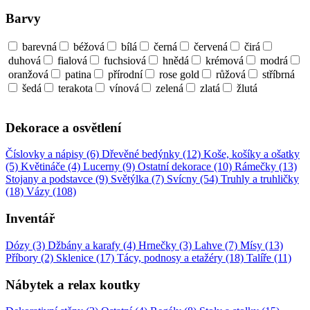
Barvy
barevná
béžová
bílá
černá
červená
čirá
duhová
fialová
fuchsiová
hnědá
krémová
modrá
oranžová
patina
přírodní
rose gold
růžová
stříbrná
šedá
terakota
vínová
zelená
zlatá
žlutá
Dekorace a osvětlení
Číslovky a nápisy (6)
Dřevěné bedýnky (12)
Koše, košíky a ošatky
(5)
Květináče (4)
Lucerny (9)
Ostatní dekorace (10)
Rámečky (13)
Stojany a podstavce (9)
Světýlka (7)
Svícny (54)
Truhly a truhličky
(18)
Vázy (108)
Inventář
Dózy (3)
Džbány a karafy (4)
Hrnečky (3)
Lahve (7)
Mísy (13)
Příbory (2)
Sklenice (17)
Tácy, podnosy a etažéry (18)
Talíře (11)
Nábytek a relax koutky