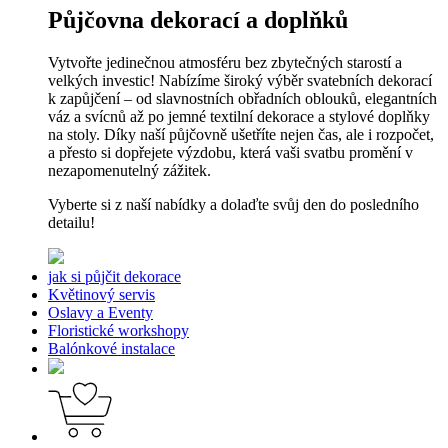
Půjčovna dekorací a doplňků
Vytvořte jedinečnou atmosféru bez zbytečných starostí a
velkých investic! Nabízíme široký výběr svatebních dekorací
k zapůjčení – od slavnostních obřadních oblouků, elegantních
váz a svícnů až po jemné textilní dekorace a stylové doplňky
na stoly. Díky naší půjčovně ušetříte nejen čas, ale i rozpočet,
a přesto si dopřejete výzdobu, která vaši svatbu promění v
nezapomenutelný zážitek.
Vyberte si z naší nabídky a dolaďte svůj den do posledního
detailu!
jak si půjčit dekorace
Květinový servis
Oslavy a Eventy
Floristické workshopy
Balónkové instalace