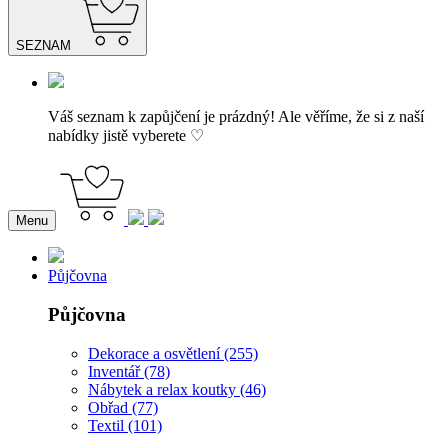
SEZNAM
Váš seznam k zapůjčení je prázdný! Ale věříme, že si z naší
nabídky jistě vyberete ♡
Menu
Půjčovna
Půjčovna
Dekorace a osvětlení (255)
Inventář (78)
Nábytek a relax koutky (46)
Obřad (77)
Textil (101)