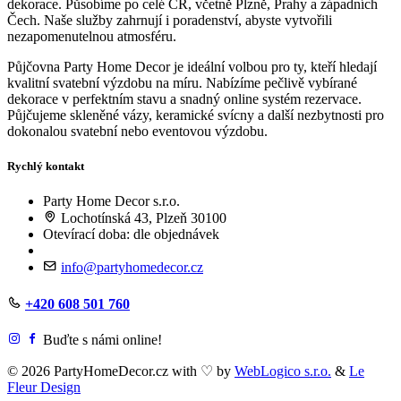
dekorace. Působíme po celé ČR, včetně Plzně, Prahy a západních
Čech. Naše služby zahrnují i poradenství, abyste vytvořili
nezapomenutelnou atmosféru.
Půjčovna Party Home Decor je ideální volbou pro ty, kteří hledají
kvalitní svatební výzdobu na míru. Nabízíme pečlivě vybírané
dekorace v perfektním stavu a snadný online systém rezervace.
Půjčujeme skleněné vázy, keramické svícny a další nezbytnosti pro
dokonalou svatební nebo eventovou výzdobu.
Rychlý kontakt
Party Home Decor s.r.o.
Lochotínská 43, Plzeň 30100
Otevírací doba: dle objednávek
info@partyhomedecor.cz
+420 608 501 760
Buďte s námi online!
© 2026 PartyHomeDecor.cz with
♡
by
WebLogico s.r.o.
&
Le
Fleur Design