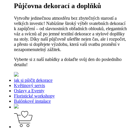
Půjčovna dekorací a doplňků
Vytvořte jedinečnou atmosféru bez zbytečných starostí a
velkých investic! Nabízíme široký výběr svatebních dekorací
k zapůjčení – od slavnostních obřadních oblouků, elegantních
váz a svícnů až po jemné textilní dekorace a stylové doplňky
na stoly. Díky naší půjčovně ušetříte nejen čas, ale i rozpočet,
a přesto si dopřejete výzdobu, která vaši svatbu promění v
nezapomenutelný zážitek.
Vyberte si z naší nabídky a dolaďte svůj den do posledního
detailu!
jak si půjčit dekorace
Květinový servis
Oslavy a Eventy
Floristické workshopy
Balónkové instalace