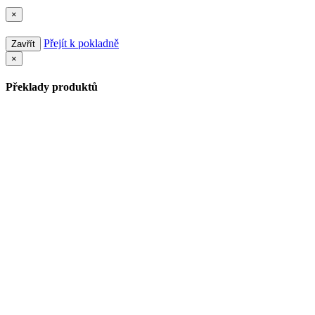
×
Přejít k pokladně
Zavřít
×
Překlady produktů