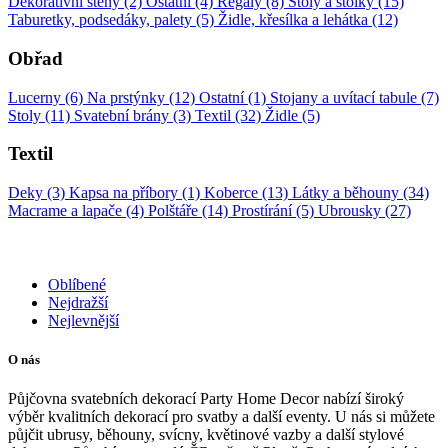
Dekorativní stěny (2)
Ostatní (4)
Regály (8)
Stoly a stolky (15)
Taburetky, podsedáky, palety (5)
Židle, křesílka a lehátka (12)
Obřad
Lucerny (6)
Na prstýnky (12)
Ostatní (1)
Stojany a uvítací tabule (7)
Stoly (11)
Svatební brány (3)
Textil (32)
Židle (5)
Textil
Deky (3)
Kapsa na příbory (1)
Koberce (13)
Látky a běhouny (34)
Macrame a lapače (4)
Polštáře (14)
Prostírání (5)
Ubrousky (27)
Oblíbené
Nejdražší
Nejlevnější
O nás
Půjčovna svatebních dekorací Party Home Decor nabízí široký
výběr kvalitních dekorací pro svatby a další eventy. U nás si můžete
půjčit ubrusy, běhouny, svícny, květinové vazby a další stylové