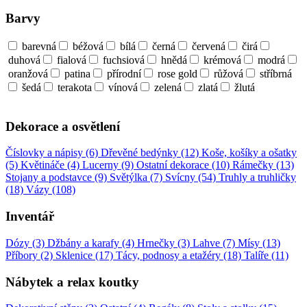
Barvy
barevná
béžová
bílá
černá
červená
čirá
duhová
fialová
fuchsiová
hnědá
krémová
modrá
oranžová
patina
přírodní
rose gold
růžová
stříbrná
šedá
terakota
vínová
zelená
zlatá
žlutá
Dekorace a osvětlení
Číslovky a nápisy (6)
Dřevěné bedýnky (12)
Koše, košíky a ošatky
(5)
Květináče (4)
Lucerny (9)
Ostatní dekorace (10)
Rámečky (13)
Stojany a podstavce (9)
Světýlka (7)
Svícny (54)
Truhly a truhličky
(18)
Vázy (108)
Inventář
Dózy (3)
Džbány a karafy (4)
Hrnečky (3)
Lahve (7)
Mísy (13)
Příbory (2)
Sklenice (17)
Tácy, podnosy a etažéry (18)
Talíře (11)
Nábytek a relax koutky