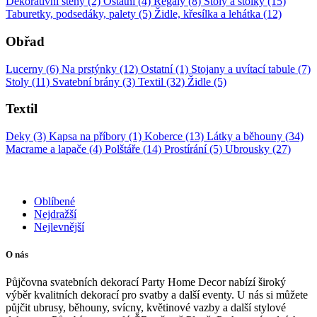
Dekorativní stěny (2)
Ostatní (4)
Regály (8)
Stoly a stolky (15)
Taburetky, podsedáky, palety (5)
Židle, křesílka a lehátka (12)
Obřad
Lucerny (6)
Na prstýnky (12)
Ostatní (1)
Stojany a uvítací tabule (7)
Stoly (11)
Svatební brány (3)
Textil (32)
Židle (5)
Textil
Deky (3)
Kapsa na příbory (1)
Koberce (13)
Látky a běhouny (34)
Macrame a lapače (4)
Polštáře (14)
Prostírání (5)
Ubrousky (27)
Oblíbené
Nejdražší
Nejlevnější
O nás
Půjčovna svatebních dekorací Party Home Decor nabízí široký
výběr kvalitních dekorací pro svatby a další eventy. U nás si můžete
půjčit ubrusy, běhouny, svícny, květinové vazby a další stylové