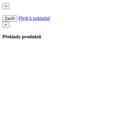
×
Přejít k pokladně
Zavřít
×
Překlady produktů