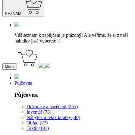
SEZNAM
Váš seznam k zapůjčení je prázdný! Ale věříme, že si z naší
nabídky jistě vyberete ♡
Menu
Půjčovna
Půjčovna
Dekorace a osvětlení (255)
Inventář (78)
Nábytek a relax koutky (46)
Obřad (77)
Textil (101)