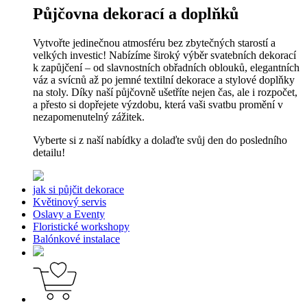
Půjčovna dekorací a doplňků
Vytvořte jedinečnou atmosféru bez zbytečných starostí a
velkých investic! Nabízíme široký výběr svatebních dekorací
k zapůjčení – od slavnostních obřadních oblouků, elegantních
váz a svícnů až po jemné textilní dekorace a stylové doplňky
na stoly. Díky naší půjčovně ušetříte nejen čas, ale i rozpočet,
a přesto si dopřejete výzdobu, která vaši svatbu promění v
nezapomenutelný zážitek.
Vyberte si z naší nabídky a dolaďte svůj den do posledního
detailu!
jak si půjčit dekorace
Květinový servis
Oslavy a Eventy
Floristické workshopy
Balónkové instalace