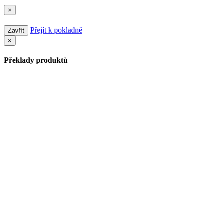
×
Přejít k pokladně
Zavřít
×
Překlady produktů