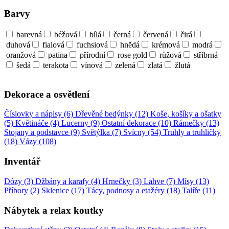
Barvy
barevná
béžová
bílá
černá
červená
čirá
duhová
fialová
fuchsiová
hnědá
krémová
modrá
oranžová
patina
přírodní
rose gold
růžová
stříbrná
šedá
terakota
vínová
zelená
zlatá
žlutá
Dekorace a osvětlení
Číslovky a nápisy (6)
Dřevěné bedýnky (12)
Koše, košíky a ošatky
(5)
Květináče (4)
Lucerny (9)
Ostatní dekorace (10)
Rámečky (13)
Stojany a podstavce (9)
Světýlka (7)
Svícny (54)
Truhly a truhličky
(18)
Vázy (108)
Inventář
Dózy (3)
Džbány a karafy (4)
Hrnečky (3)
Lahve (7)
Mísy (13)
Příbory (2)
Sklenice (17)
Tácy, podnosy a etažéry (18)
Talíře (11)
Nábytek a relax koutky