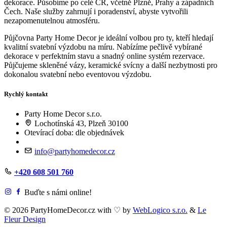
dekorace. Působíme po celé ČR, včetně Plzně, Prahy a západních
Čech. Naše služby zahrnují i poradenství, abyste vytvořili
nezapomenutelnou atmosféru.
Půjčovna Party Home Decor je ideální volbou pro ty, kteří hledají
kvalitní svatební výzdobu na míru. Nabízíme pečlivě vybírané
dekorace v perfektním stavu a snadný online systém rezervace.
Půjčujeme skleněné vázy, keramické svícny a další nezbytnosti pro
dokonalou svatební nebo eventovou výzdobu.
Rychlý kontakt
Party Home Decor s.r.o.
Lochotínská 43, Plzeň 30100
Otevírací doba: dle objednávek
info@partyhomedecor.cz
+420 608 501 760
Buďte s námi online!
© 2026 PartyHomeDecor.cz with
♡
by
WebLogico s.r.o.
&
Le
Fleur Design