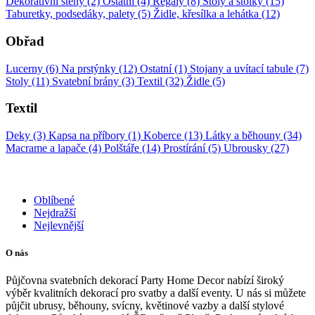
Dekorativní stěny (2)
Ostatní (4)
Regály (8)
Stoly a stolky (15)
Taburetky, podsedáky, palety (5)
Židle, křesílka a lehátka (12)
Obřad
Lucerny (6)
Na prstýnky (12)
Ostatní (1)
Stojany a uvítací tabule (7)
Stoly (11)
Svatební brány (3)
Textil (32)
Židle (5)
Textil
Deky (3)
Kapsa na příbory (1)
Koberce (13)
Látky a běhouny (34)
Macrame a lapače (4)
Polštáře (14)
Prostírání (5)
Ubrousky (27)
Oblíbené
Nejdražší
Nejlevnější
O nás
Půjčovna svatebních dekorací Party Home Decor nabízí široký
výběr kvalitních dekorací pro svatby a další eventy. U nás si můžete
půjčit ubrusy, běhouny, svícny, květinové vazby a další stylové