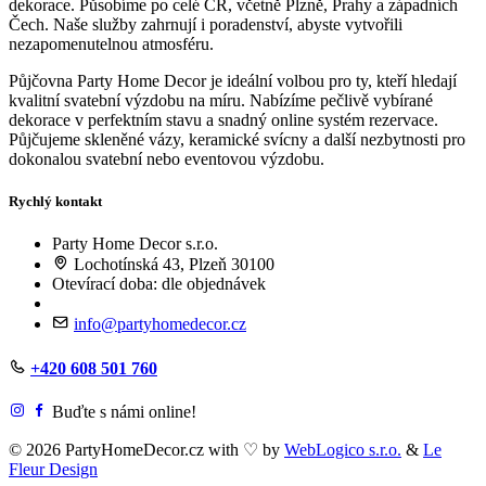
dekorace. Působíme po celé ČR, včetně Plzně, Prahy a západních
Čech. Naše služby zahrnují i poradenství, abyste vytvořili
nezapomenutelnou atmosféru.
Půjčovna Party Home Decor je ideální volbou pro ty, kteří hledají
kvalitní svatební výzdobu na míru. Nabízíme pečlivě vybírané
dekorace v perfektním stavu a snadný online systém rezervace.
Půjčujeme skleněné vázy, keramické svícny a další nezbytnosti pro
dokonalou svatební nebo eventovou výzdobu.
Rychlý kontakt
Party Home Decor s.r.o.
Lochotínská 43, Plzeň 30100
Otevírací doba: dle objednávek
info@partyhomedecor.cz
+420 608 501 760
Buďte s námi online!
© 2026 PartyHomeDecor.cz with
♡
by
WebLogico s.r.o.
&
Le
Fleur Design