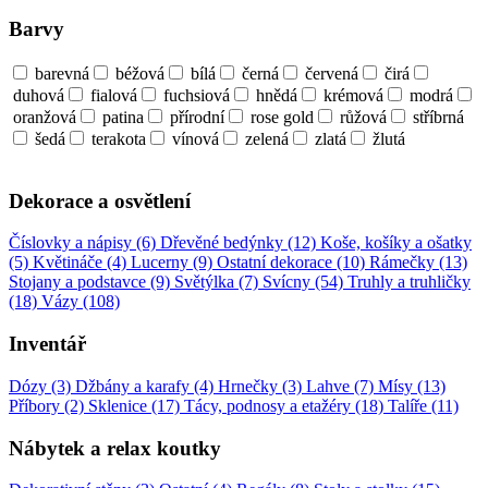
Barvy
barevná
béžová
bílá
černá
červená
čirá
duhová
fialová
fuchsiová
hnědá
krémová
modrá
oranžová
patina
přírodní
rose gold
růžová
stříbrná
šedá
terakota
vínová
zelená
zlatá
žlutá
Dekorace a osvětlení
Číslovky a nápisy (6)
Dřevěné bedýnky (12)
Koše, košíky a ošatky
(5)
Květináče (4)
Lucerny (9)
Ostatní dekorace (10)
Rámečky (13)
Stojany a podstavce (9)
Světýlka (7)
Svícny (54)
Truhly a truhličky
(18)
Vázy (108)
Inventář
Dózy (3)
Džbány a karafy (4)
Hrnečky (3)
Lahve (7)
Mísy (13)
Příbory (2)
Sklenice (17)
Tácy, podnosy a etažéry (18)
Talíře (11)
Nábytek a relax koutky