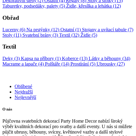
Dekorativní stěny (2)
Ostatní (4)
Regály (8)
Stoly a stolky (15)
Taburetky, podsedáky, palety (5)
Židle, křesílka a lehátka (12)
Obřad
Lucerny (6)
Na prstýnky (12)
Ostatní (1)
Stojany a uvítací tabule (7)
Stoly (11)
Svatební brány (3)
Textil (32)
Židle (5)
Textil
Deky (3)
Kapsa na příbory (1)
Koberce (13)
Látky a běhouny (34)
Macrame a lapače (4)
Polštáře (14)
Prostírání (5)
Ubrousky (27)
Oblíbené
Nejdražší
Nejlevnější
O nás
Půjčovna svatebních dekorací Party Home Decor nabízí široký
výběr kvalitních dekorací pro svatby a další eventy. U nás si můžete
půjčit ubrusy, běhouny, svícny, květinové vazby a další stylové