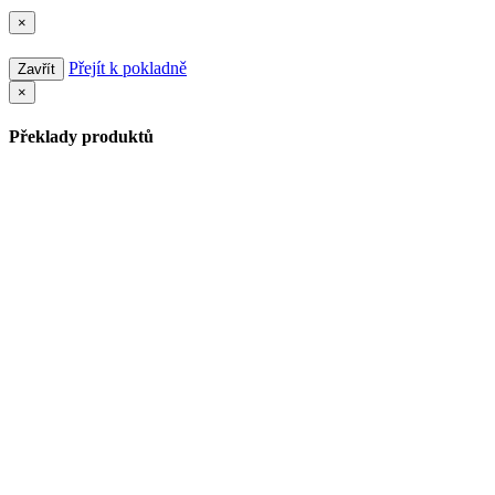
×
Přejít k pokladně
Zavřít
×
Překlady produktů