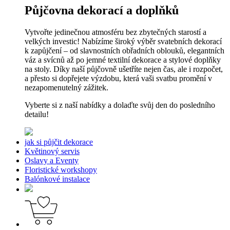
Půjčovna dekorací a doplňků
Vytvořte jedinečnou atmosféru bez zbytečných starostí a
velkých investic! Nabízíme široký výběr svatebních dekorací
k zapůjčení – od slavnostních obřadních oblouků, elegantních
váz a svícnů až po jemné textilní dekorace a stylové doplňky
na stoly. Díky naší půjčovně ušetříte nejen čas, ale i rozpočet,
a přesto si dopřejete výzdobu, která vaši svatbu promění v
nezapomenutelný zážitek.
Vyberte si z naší nabídky a dolaďte svůj den do posledního
detailu!
jak si půjčit dekorace
Květinový servis
Oslavy a Eventy
Floristické workshopy
Balónkové instalace