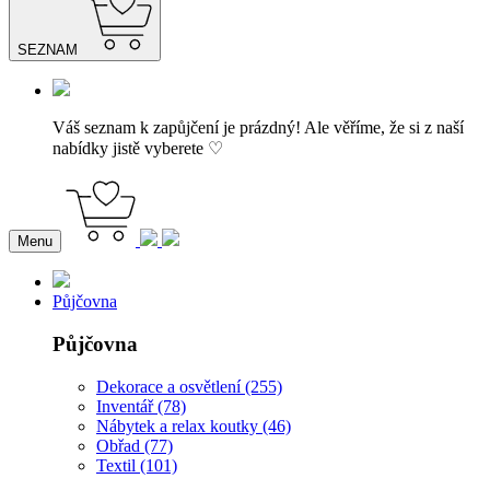
SEZNAM
Váš seznam k zapůjčení je prázdný! Ale věříme, že si z naší
nabídky jistě vyberete ♡
Menu
Půjčovna
Půjčovna
Dekorace a osvětlení (255)
Inventář (78)
Nábytek a relax koutky (46)
Obřad (77)
Textil (101)