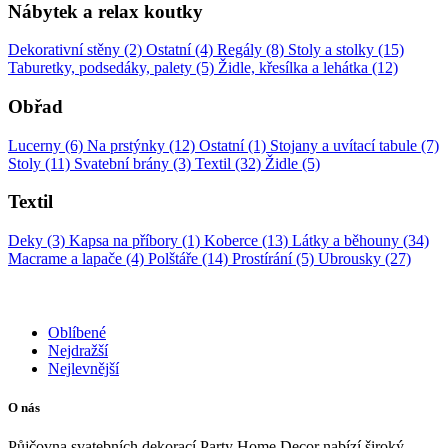
Nábytek a relax koutky
Dekorativní stěny (2)
Ostatní (4)
Regály (8)
Stoly a stolky (15)
Taburetky, podsedáky, palety (5)
Židle, křesílka a lehátka (12)
Obřad
Lucerny (6)
Na prstýnky (12)
Ostatní (1)
Stojany a uvítací tabule (7)
Stoly (11)
Svatební brány (3)
Textil (32)
Židle (5)
Textil
Deky (3)
Kapsa na příbory (1)
Koberce (13)
Látky a běhouny (34)
Macrame a lapače (4)
Polštáře (14)
Prostírání (5)
Ubrousky (27)
Oblíbené
Nejdražší
Nejlevnější
O nás
Půjčovna svatebních dekorací Party Home Decor nabízí široký