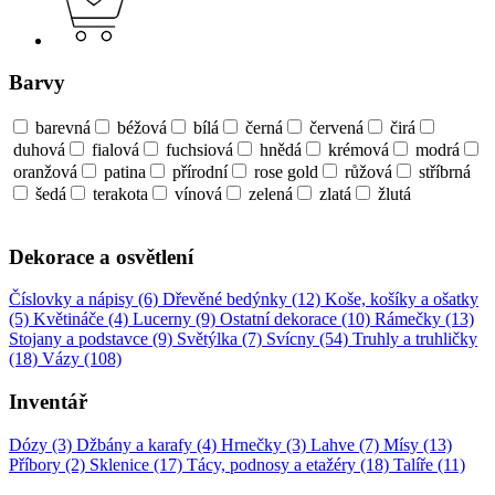
Barvy
barevná
béžová
bílá
černá
červená
čirá
duhová
fialová
fuchsiová
hnědá
krémová
modrá
oranžová
patina
přírodní
rose gold
růžová
stříbrná
šedá
terakota
vínová
zelená
zlatá
žlutá
Dekorace a osvětlení
Číslovky a nápisy (6)
Dřevěné bedýnky (12)
Koše, košíky a ošatky
(5)
Květináče (4)
Lucerny (9)
Ostatní dekorace (10)
Rámečky (13)
Stojany a podstavce (9)
Světýlka (7)
Svícny (54)
Truhly a truhličky
(18)
Vázy (108)
Inventář
Dózy (3)
Džbány a karafy (4)
Hrnečky (3)
Lahve (7)
Mísy (13)
Příbory (2)
Sklenice (17)
Tácy, podnosy a etažéry (18)
Talíře (11)