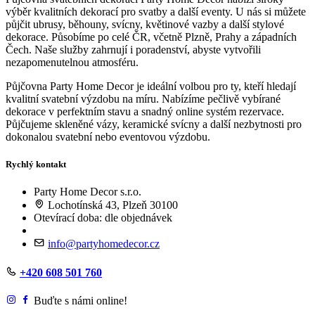
výběr kvalitních dekorací pro svatby a další eventy. U nás si můžete
půjčit ubrusy, běhouny, svícny, květinové vazby a další stylové
dekorace. Působíme po celé ČR, včetně Plzně, Prahy a západních
Čech. Naše služby zahrnují i poradenství, abyste vytvořili
nezapomenutelnou atmosféru.
Půjčovna Party Home Decor je ideální volbou pro ty, kteří hledají
kvalitní svatební výzdobu na míru. Nabízíme pečlivě vybírané
dekorace v perfektním stavu a snadný online systém rezervace.
Půjčujeme skleněné vázy, keramické svícny a další nezbytnosti pro
dokonalou svatební nebo eventovou výzdobu.
Rychlý kontakt
Party Home Decor s.r.o.
Lochotínská 43, Plzeň 30100
Otevírací doba: dle objednávek
info@partyhomedecor.cz
+420 608 501 760
Buďte s námi online!