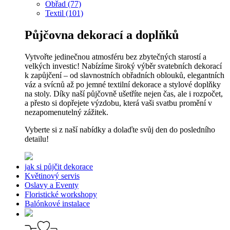
Obřad (77)
Textil (101)
Půjčovna dekorací a doplňků
Vytvořte jedinečnou atmosféru bez zbytečných starostí a
velkých investic! Nabízíme široký výběr svatebních dekorací
k zapůjčení – od slavnostních obřadních oblouků, elegantních
váz a svícnů až po jemné textilní dekorace a stylové doplňky
na stoly. Díky naší půjčovně ušetříte nejen čas, ale i rozpočet,
a přesto si dopřejete výzdobu, která vaši svatbu promění v
nezapomenutelný zážitek.
Vyberte si z naší nabídky a dolaďte svůj den do posledního
detailu!
jak si půjčit dekorace
Květinový servis
Oslavy a Eventy
Floristické workshopy
Balónkové instalace