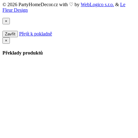
© 2026 PartyHomeDecor.cz with
♡
by
WebLogico s.r.o.
&
Le
Fleur Design
×
Přejít k pokladně
Zavřít
×
Překlady produktů