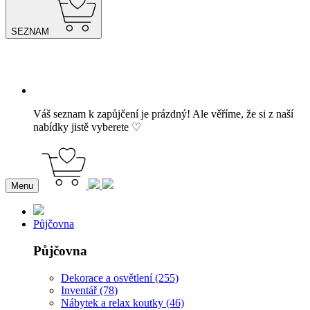
SEZNAM
Váš seznam k zapůjčení je prázdný! Ale věříme, že si z naší
nabídky jistě vyberete ♡
Menu
Půjčovna
Půjčovna
Dekorace a osvětlení (255)
Inventář (78)
Nábytek a relax koutky (46)