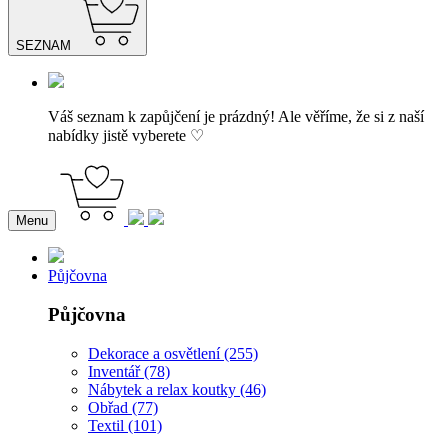
SEZNAM
Váš seznam k zapůjčení je prázdný! Ale věříme, že si z naší
nabídky jistě vyberete ♡
Menu
Půjčovna
Půjčovna
Dekorace a osvětlení (255)
Inventář (78)
Nábytek a relax koutky (46)
Obřad (77)
Textil (101)