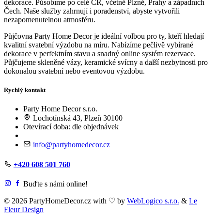
dekorace. Působíme po celé ČR, včetně Plzně, Prahy a západních
Čech. Naše služby zahrnují i poradenství, abyste vytvořili
nezapomenutelnou atmosféru.
Půjčovna Party Home Decor je ideální volbou pro ty, kteří hledají
kvalitní svatební výzdobu na míru. Nabízíme pečlivě vybírané
dekorace v perfektním stavu a snadný online systém rezervace.
Půjčujeme skleněné vázy, keramické svícny a další nezbytnosti pro
dokonalou svatební nebo eventovou výzdobu.
Rychlý kontakt
Party Home Decor s.r.o.
Lochotínská 43, Plzeň 30100
Otevírací doba: dle objednávek
info@partyhomedecor.cz
+420 608 501 760
Buďte s námi online!
© 2026 PartyHomeDecor.cz with
♡
by
WebLogico s.r.o.
&
Le
Fleur Design