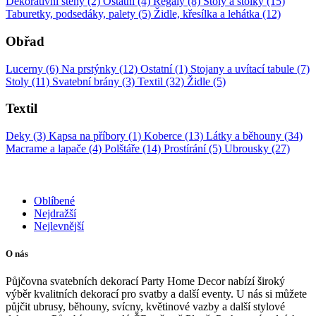
Dekorativní stěny (2)
Ostatní (4)
Regály (8)
Stoly a stolky (15)
Taburetky, podsedáky, palety (5)
Židle, křesílka a lehátka (12)
Obřad
Lucerny (6)
Na prstýnky (12)
Ostatní (1)
Stojany a uvítací tabule (7)
Stoly (11)
Svatební brány (3)
Textil (32)
Židle (5)
Textil
Deky (3)
Kapsa na příbory (1)
Koberce (13)
Látky a běhouny (34)
Macrame a lapače (4)
Polštáře (14)
Prostírání (5)
Ubrousky (27)
Oblíbené
Nejdražší
Nejlevnější
O nás
Půjčovna svatebních dekorací Party Home Decor nabízí široký
výběr kvalitních dekorací pro svatby a další eventy. U nás si můžete
půjčit ubrusy, běhouny, svícny, květinové vazby a další stylové