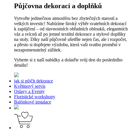
Půjčovna dekorací a doplňků
Vytvořte jedinečnou atmosféru bez zbytečných starostí a
velkých investic! Nabízíme široký výběr svatebních dekorací
k zapůjčení – od slavnostních obřadních oblouků, elegantních
váz a svícnů až po jemné textilní dekorace a stylové doplňky
na stoly. Díky naší půjčovně ušetříte nejen čas, ale i rozpočet,
a přesto si dopřejete výzdobu, která vaši svatbu promění v
nezapomenutelný zážitek.
Vyberte si z naší nabídky a dolaďte svůj den do posledního
detailu!
jak si půjčit dekorace
Květinový servis
Oslavy a Eventy
Floristické workshopy
Balónkové instalace