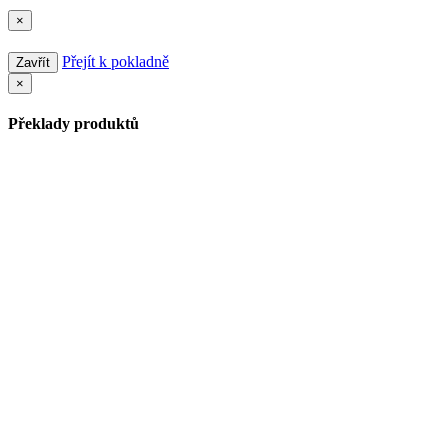
×
Přejít k pokladně
Zavřít
×
Překlady produktů