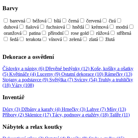
Barvy
barevná
béžová
bílá
černá
červená
čirá
duhová
fialová
fuchsiová
hnědá
krémová
modrá
oranžová
patina
přírodní
rose gold
růžová
stříbrná
šedá
terakota
vínová
zelená
zlatá
žlutá
Dekorace a osvětlení
Číslovky a nápisy (6)
Dřevěné bedýnky (12)
Koše, košíky a ošatky
(5)
Květináče (4)
Lucerny (9)
Ostatní dekorace (10)
Rámečky (13)
Stojany a podstavce (9)
Světýlka (7)
Svícny (54)
Truhly a truhličky
(18)
Vázy (108)
Inventář
Dózy (3)
Džbány a karafy (4)
Hrnečky (3)
Lahve (7)
Mísy (13)
Příbory (2)
Sklenice (17)
Tácy, podnosy a etažéry (18)
Talíře (11)
Nábytek a relax koutky