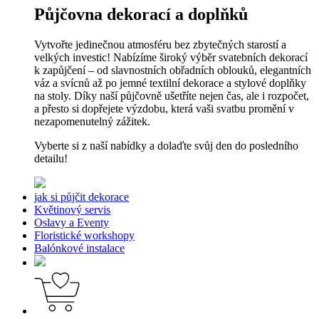
Půjčovna dekorací a doplňků
Vytvořte jedinečnou atmosféru bez zbytečných starostí a
velkých investic! Nabízíme široký výběr svatebních dekorací
k zapůjčení – od slavnostních obřadních oblouků, elegantních
váz a svícnů až po jemné textilní dekorace a stylové doplňky
na stoly. Díky naší půjčovně ušetříte nejen čas, ale i rozpočet,
a přesto si dopřejete výzdobu, která vaši svatbu promění v
nezapomenutelný zážitek.
Vyberte si z naší nabídky a dolaďte svůj den do posledního
detailu!
jak si půjčit dekorace
Květinový servis
Oslavy a Eventy
Floristické workshopy
Balónkové instalace