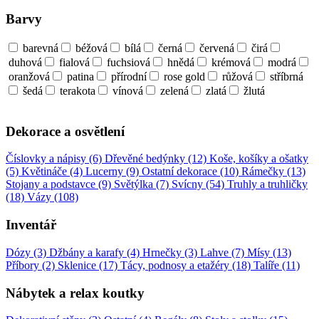
Barvy
barevná
béžová
bílá
černá
červená
čirá
duhová
fialová
fuchsiová
hnědá
krémová
modrá
oranžová
patina
přírodní
rose gold
růžová
stříbrná
šedá
terakota
vínová
zelená
zlatá
žlutá
Dekorace a osvětlení
Číslovky a nápisy (6)
Dřevěné bedýnky (12)
Koše, košíky a ošatky
(5)
Květináče (4)
Lucerny (9)
Ostatní dekorace (10)
Rámečky (13)
Stojany a podstavce (9)
Světýlka (7)
Svícny (54)
Truhly a truhličky
(18)
Vázy (108)
Inventář
Dózy (3)
Džbány a karafy (4)
Hrnečky (3)
Lahve (7)
Mísy (13)
Příbory (2)
Sklenice (17)
Tácy, podnosy a etažéry (18)
Talíře (11)
Nábytek a relax koutky