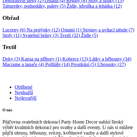
Dekorativní stěny (2)
Ostatní (4)
Regály (8)
Stoly a stolky (15)
Taburetky, podsedáky, palety (5)
Židle, křesílka a lehátka (12)
Obřad
Lucerny (6)
Na prstýnky (12)
Ostatní (1)
Stojany a uvítací tabule (7)
Stoly (11)
Svatební brány (3)
Textil (32)
Židle (5)
Textil
Deky (3)
Kapsa na příbory (1)
Koberce (13)
Látky a běhouny (34)
Macrame a lapače (4)
Polštáře (14)
Prostírání (5)
Ubrousky (27)
Oblíbené
Nejdražší
Nejlevnější
O nás
Půjčovna svatebních dekorací Party Home Decor nabízí široký
výběr kvalitních dekorací pro svatby a další eventy. U nás si můžete
půjčit ubrusy, běhouny, svícny, květinové vazby a další stylové