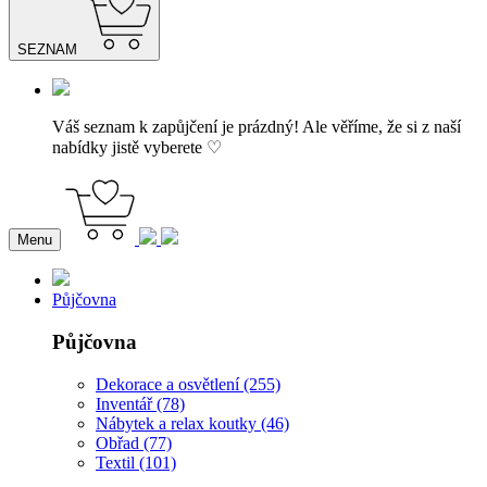
SEZNAM
Váš seznam k zapůjčení je prázdný! Ale věříme, že si z naší
nabídky jistě vyberete ♡
Menu
Půjčovna
Půjčovna
Dekorace a osvětlení (255)
Inventář (78)
Nábytek a relax koutky (46)
Obřad (77)
Textil (101)