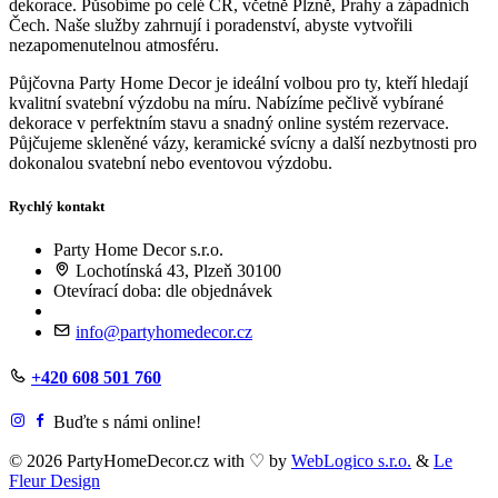
dekorace. Působíme po celé ČR, včetně Plzně, Prahy a západních
Čech. Naše služby zahrnují i poradenství, abyste vytvořili
nezapomenutelnou atmosféru.
Půjčovna Party Home Decor je ideální volbou pro ty, kteří hledají
kvalitní svatební výzdobu na míru. Nabízíme pečlivě vybírané
dekorace v perfektním stavu a snadný online systém rezervace.
Půjčujeme skleněné vázy, keramické svícny a další nezbytnosti pro
dokonalou svatební nebo eventovou výzdobu.
Rychlý kontakt
Party Home Decor s.r.o.
Lochotínská 43, Plzeň 30100
Otevírací doba: dle objednávek
info@partyhomedecor.cz
+420 608 501 760
Buďte s námi online!
© 2026 PartyHomeDecor.cz with
♡
by
WebLogico s.r.o.
&
Le
Fleur Design