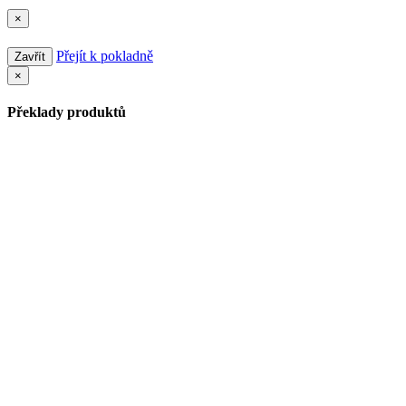
×
Přejít k pokladně
Zavřít
×
Překlady produktů