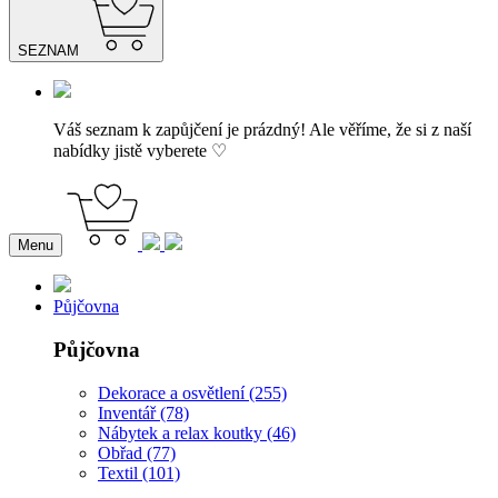
SEZNAM
Váš seznam k zapůjčení je prázdný! Ale věříme, že si z naší
nabídky jistě vyberete ♡
Menu
Půjčovna
Půjčovna
Dekorace a osvětlení (255)
Inventář (78)
Nábytek a relax koutky (46)
Obřad (77)
Textil (101)