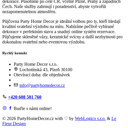
dekorace. Působíme po celé ČR, včetně Plzně, Prahy a západních
Čech. Naše služby zahrnují i poradenství, abyste vytvořili
nezapomenutelnou atmosféru.
Půjčovna Party Home Decor je ideální volbou pro ty, kteří hledají
kvalitní svatební výzdobu na míru. Nabízíme pečlivě vybírané
dekorace v perfektním stavu a snadný online systém rezervace.
Půjčujeme skleněné vázy, keramické svícny a další nezbytnosti pro
dokonalou svatební nebo eventovou výzdobu.
Rychlý kontakt
Party Home Decor s.r.o.
Lochotínská 43, Plzeň 30100
Otevírací doba: dle objednávek
info@partyhomedecor.cz
+420 608 501 760
Buďte s námi online!
© 2026 PartyHomeDecor.cz with
♡
by
WebLogico s.r.o.
&
Le
Fleur Design