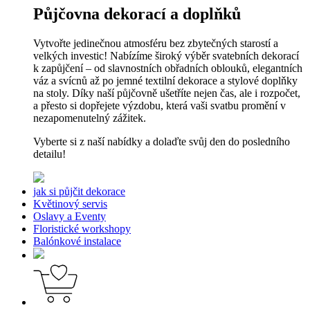
Půjčovna dekorací a doplňků
Vytvořte jedinečnou atmosféru bez zbytečných starostí a
velkých investic! Nabízíme široký výběr svatebních dekorací
k zapůjčení – od slavnostních obřadních oblouků, elegantních
váz a svícnů až po jemné textilní dekorace a stylové doplňky
na stoly. Díky naší půjčovně ušetříte nejen čas, ale i rozpočet,
a přesto si dopřejete výzdobu, která vaši svatbu promění v
nezapomenutelný zážitek.
Vyberte si z naší nabídky a dolaďte svůj den do posledního
detailu!
jak si půjčit dekorace
Květinový servis
Oslavy a Eventy
Floristické workshopy
Balónkové instalace