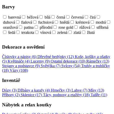
Barvy
barevná
béžová
bílá
černá
červená
čirá
duhová
fialová
fuchsiová
hnědá
krémová
modrá
oranžová
patina
přírodní
rose gold
růžová
stříbrná
šedá
terakota
vínová
zelená
zlatá
žlutá
Dekorace a osvětlení
Číslovky a nápisy (6)
Dřevěné bedýnky (12)
Koše, košíky a ošatky
(5)
Květináče (4)
Lucerny (9)
Ostatní dekorace (10)
Rámečky (13)
Stojany a podstavce (9)
Světýlka (7)
Svícny (54)
Truhly a truhličky
(18)
Vázy (108)
Inventář
Dózy (3)
Džbány a karafy (4)
Hrnečky (3)
Lahve (7)
Mísy (13)
Příbory (2)
Sklenice (17)
Tácy, podnosy a etažéry (18)
Talíře (11)
Nábytek a relax koutky