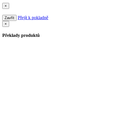
×
Přejít k pokladně
Zavřít
×
Překlady produktů