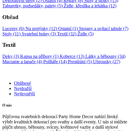
Dekorativní stěny (2)
Ostatní (4)
Regály (8)
Stoly a stolky (15)
Taburetky, podsedáky, palety (5)
Židle, křesílka a lehátka (12)
Obřad
Lucerny (6)
Na prstýnky (12)
Ostatní (1)
Stojany a uvítací tabule (7)
Stoly (11)
Svatební brány (3)
Textil (32)
Židle (5)
Textil
Deky (3)
Kapsa na příbory (1)
Koberce (13)
Látky a běhouny (34)
Macrame a lapače (4)
Polštáře (14)
Prostírání (5)
Ubrousky (27)
Oblíbené
Nejdražší
Nejlevnější
O nás
Půjčovna svatebních dekorací Party Home Decor nabízí široký
výběr kvalitních dekorací pro svatby a další eventy. U nás si můžete
půjčit ubrusy, běhouny, svícny, květinové vazby a další stylové