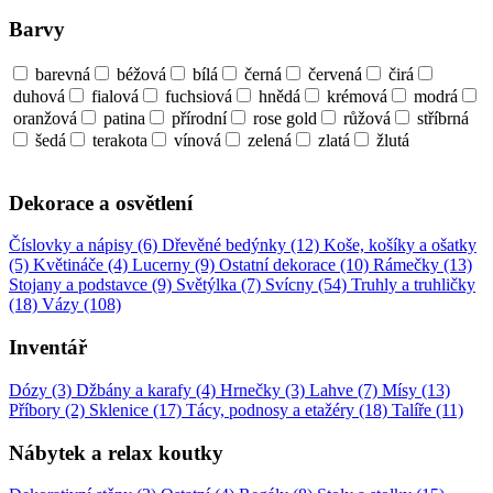
Barvy
barevná
béžová
bílá
černá
červená
čirá
duhová
fialová
fuchsiová
hnědá
krémová
modrá
oranžová
patina
přírodní
rose gold
růžová
stříbrná
šedá
terakota
vínová
zelená
zlatá
žlutá
Dekorace a osvětlení
Číslovky a nápisy (6)
Dřevěné bedýnky (12)
Koše, košíky a ošatky
(5)
Květináče (4)
Lucerny (9)
Ostatní dekorace (10)
Rámečky (13)
Stojany a podstavce (9)
Světýlka (7)
Svícny (54)
Truhly a truhličky
(18)
Vázy (108)
Inventář
Dózy (3)
Džbány a karafy (4)
Hrnečky (3)
Lahve (7)
Mísy (13)
Příbory (2)
Sklenice (17)
Tácy, podnosy a etažéry (18)
Talíře (11)
Nábytek a relax koutky