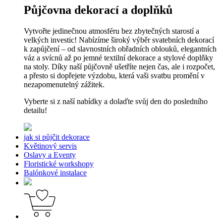
Půjčovna dekorací a doplňků
Vytvořte jedinečnou atmosféru bez zbytečných starostí a
velkých investic! Nabízíme široký výběr svatebních dekorací
k zapůjčení – od slavnostních obřadních oblouků, elegantních
váz a svícnů až po jemné textilní dekorace a stylové doplňky
na stoly. Díky naší půjčovně ušetříte nejen čas, ale i rozpočet,
a přesto si dopřejete výzdobu, která vaši svatbu promění v
nezapomenutelný zážitek.
Vyberte si z naší nabídky a dolaďte svůj den do posledního
detailu!
jak si půjčit dekorace
Květinový servis
Oslavy a Eventy
Floristické workshopy
Balónkové instalace