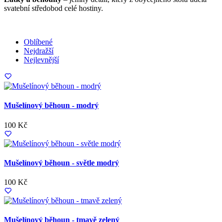
svatební středobod celé hostiny.
Oblíbené
Nejdražší
Nejlevnější
Mušelínový běhoun - modrý
100 Kč
Mušelínový běhoun - světle modrý
100 Kč
Mušelínový běhoun - tmavě zelený