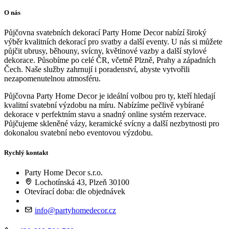
O nás
Půjčovna svatebních dekorací Party Home Decor nabízí široký
výběr kvalitních dekorací pro svatby a další eventy. U nás si můžete
půjčit ubrusy, běhouny, svícny, květinové vazby a další stylové
dekorace. Působíme po celé ČR, včetně Plzně, Prahy a západních
Čech. Naše služby zahrnují i poradenství, abyste vytvořili
nezapomenutelnou atmosféru.
Půjčovna Party Home Decor je ideální volbou pro ty, kteří hledají
kvalitní svatební výzdobu na míru. Nabízíme pečlivě vybírané
dekorace v perfektním stavu a snadný online systém rezervace.
Půjčujeme skleněné vázy, keramické svícny a další nezbytnosti pro
dokonalou svatební nebo eventovou výzdobu.
Rychlý kontakt
Party Home Decor s.r.o.
Lochotínská 43, Plzeň 30100
Otevírací doba: dle objednávek
info@partyhomedecor.cz