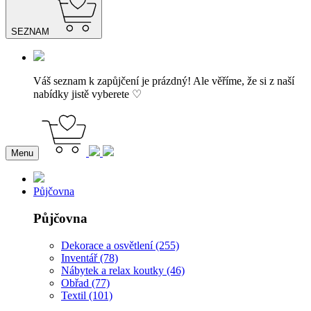
SEZNAM
Váš seznam k zapůjčení je prázdný! Ale věříme, že si z naší
nabídky jistě vyberete ♡
Menu
Půjčovna
Půjčovna
Dekorace a osvětlení (255)
Inventář (78)
Nábytek a relax koutky (46)
Obřad (77)
Textil (101)