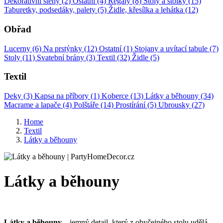
Dekorativní stěny (2)
Ostatní (4)
Regály (8)
Stoly a stolky (15)
Taburetky, podsedáky, palety (5)
Židle, křesílka a lehátka (12)
Obřad
Lucerny (6)
Na prstýnky (12)
Ostatní (1)
Stojany a uvítací tabule (7)
Stoly (11)
Svatební brány (3)
Textil (32)
Židle (5)
Textil
Deky (3)
Kapsa na příbory (1)
Koberce (13)
Látky a běhouny (34)
Macrame a lapače (4)
Polštáře (14)
Prostírání (5)
Ubrousky (27)
Home
Textil
Látky a běhouny
Látky a běhouny
Látky a běhouny
– jemný detail, který z obyčejného stolu udělá