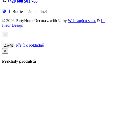
+420 608 501 760
Buďte s námi online!
© 2026 PartyHomeDecor.cz with
♡
by
WebLogico s.r.o.
&
Le
Fleur Design
×
Přejít k pokladně
Zavřít
×
Překlady produktů