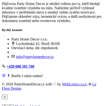
Půjčovna Party Home Decor je ideální volbou pro ty, kteří hledají
kvalitní svatební výzdobu na míru. Nabízíme pečlivě vybírané
dekorace v perfektním stavu a snadný online systém rezervace.
Půjčujeme skleněné vázy, keramické svícny a další nezbytnosti pro
dokonalou svatební nebo eventovou výzdobu.
Rychlý kontakt
Party Home Decor s.r.o.
Lochotínská 43, Plzeň 30100
Otevírací doba: dle objednávek
info@partyhomedecor.cz
+420 608 501 760
Buďte s námi online!
© 2026 PartyHomeDecor.cz with
♡
by
WebLogico s.r.o.
&
Le
Fleur Design
×