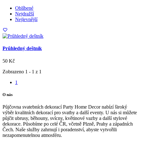
Oblíbené
Nejdražší
Nejlevnější
Průhledný deštník
50 Kč
Zobrazeno 1 - 1 z 1
1
O nás
Půjčovna svatebních dekorací Party Home Decor nabízí široký
výběr kvalitních dekorací pro svatby a další eventy. U nás si můžete
půjčit ubrusy, běhouny, svícny, květinové vazby a další stylové
dekorace. Působíme po celé ČR, včetně Plzně, Prahy a západních
Čech. Naše služby zahrnují i poradenství, abyste vytvořili
nezapomenutelnou atmosféru.