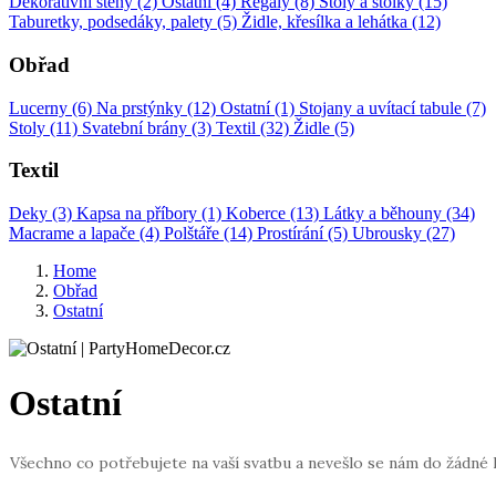
Dekorativní stěny (2)
Ostatní (4)
Regály (8)
Stoly a stolky (15)
Taburetky, podsedáky, palety (5)
Židle, křesílka a lehátka (12)
Obřad
Lucerny (6)
Na prstýnky (12)
Ostatní (1)
Stojany a uvítací tabule (7)
Stoly (11)
Svatební brány (3)
Textil (32)
Židle (5)
Textil
Deky (3)
Kapsa na příbory (1)
Koberce (13)
Látky a běhouny (34)
Macrame a lapače (4)
Polštáře (14)
Prostírání (5)
Ubrousky (27)
Home
Obřad
Ostatní
Ostatní
Všechno co potřebujete na vaší svatbu a nevešlo se nám do žádné 