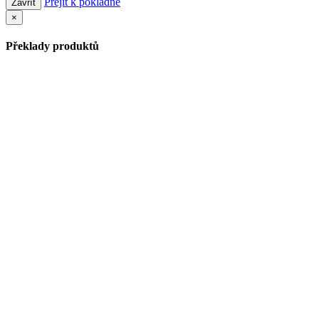
Přejít k pokladně
Zavřít
×
Překlady produktů