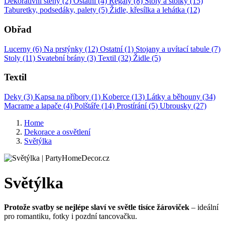
Dekorativní stěny (2)
Ostatní (4)
Regály (8)
Stoly a stolky (15)
Taburetky, podsedáky, palety (5)
Židle, křesílka a lehátka (12)
Obřad
Lucerny (6)
Na prstýnky (12)
Ostatní (1)
Stojany a uvítací tabule (7)
Stoly (11)
Svatební brány (3)
Textil (32)
Židle (5)
Textil
Deky (3)
Kapsa na příbory (1)
Koberce (13)
Látky a běhouny (34)
Macrame a lapače (4)
Polštáře (14)
Prostírání (5)
Ubrousky (27)
Home
Dekorace a osvětlení
Světýlka
Světýlka
Protože svatby se nejlépe slaví ve světle tisíce žároviček
– ideální
pro romantiku, fotky i pozdní tancovačku.