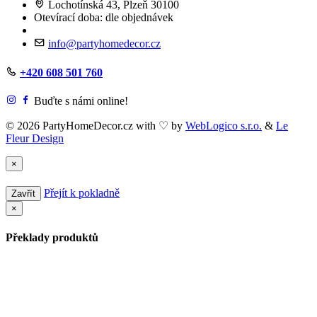
Lochotínská 43, Plzeň 30100
Otevírací doba: dle objednávek
info@partyhomedecor.cz
+420 608 501 760
Buďte s námi online!
© 2026 PartyHomeDecor.cz with
♡
by
WebLogico s.r.o.
&
Le
Fleur Design
×
Přejít k pokladně
Zavřít
×
Překlady produktů