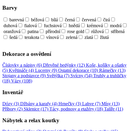
Barvy
barevná
béžová
bílá
černá
červená
čirá
duhová
fialová
fuchsiová
hnědá
krémová
modrá
oranžová
patina
přírodní
rose gold
růžová
stříbrná
šedá
terakota
vínová
zelená
zlatá
žlutá
Dekorace a osvětlení
Číslovky a nápisy (6)
Dřevěné bedýnky (12)
Koše, košíky a ošatky
(5)
Květináče (4)
Lucerny (9)
Ostatní dekorace (10)
Rámečky (13)
Stojany a podstavce (9)
Světýlka (7)
Svícny (54)
Truhly a truhličky
(18)
Vázy (108)
Inventář
Dózy (3)
Džbány a karafy (4)
Hrnečky (3)
Lahve (7)
Mísy (13)
Příbory (2)
Sklenice (17)
Tácy, podnosy a etažéry (18)
Talíře (11)
Nábytek a relax koutky