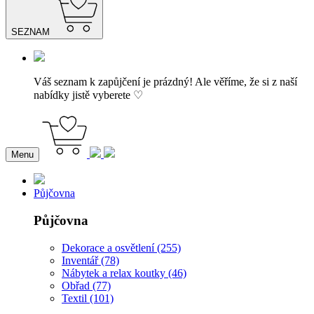
SEZNAM
Váš seznam k zapůjčení je prázdný! Ale věříme, že si z naší
nabídky jistě vyberete ♡
Menu
Půjčovna
Půjčovna
Dekorace a osvětlení (255)
Inventář (78)
Nábytek a relax koutky (46)
Obřad (77)
Textil (101)