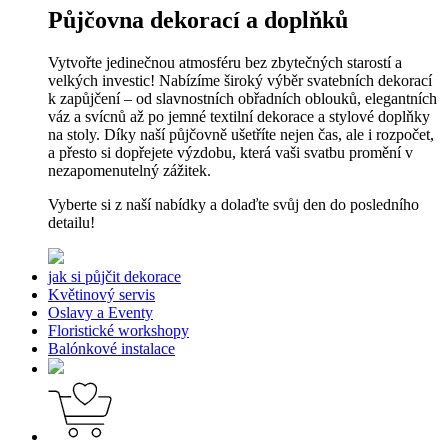
Půjčovna dekorací a doplňků
Vytvořte jedinečnou atmosféru bez zbytečných starostí a
velkých investic! Nabízíme široký výběr svatebních dekorací
k zapůjčení – od slavnostních obřadních oblouků, elegantních
váz a svícnů až po jemné textilní dekorace a stylové doplňky
na stoly. Díky naší půjčovně ušetříte nejen čas, ale i rozpočet,
a přesto si dopřejete výzdobu, která vaši svatbu promění v
nezapomenutelný zážitek.
Vyberte si z naší nabídky a dolaďte svůj den do posledního
detailu!
jak si půjčit dekorace
Květinový servis
Oslavy a Eventy
Floristické workshopy
Balónkové instalace