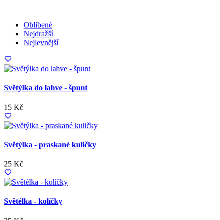
Oblíbené
Nejdražší
Nejlevnější
Světýlka do lahve - špunt
15 Kč
Světýlka - praskané kuličky
25 Kč
Světélka - kolíčky