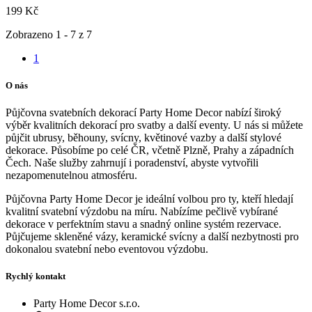
199 Kč
Zobrazeno 1 - 7 z 7
1
O nás
Půjčovna svatebních dekorací Party Home Decor nabízí široký
výběr kvalitních dekorací pro svatby a další eventy. U nás si můžete
půjčit ubrusy, běhouny, svícny, květinové vazby a další stylové
dekorace. Působíme po celé ČR, včetně Plzně, Prahy a západních
Čech. Naše služby zahrnují i poradenství, abyste vytvořili
nezapomenutelnou atmosféru.
Půjčovna Party Home Decor je ideální volbou pro ty, kteří hledají
kvalitní svatební výzdobu na míru. Nabízíme pečlivě vybírané
dekorace v perfektním stavu a snadný online systém rezervace.
Půjčujeme skleněné vázy, keramické svícny a další nezbytnosti pro
dokonalou svatební nebo eventovou výzdobu.
Rychlý kontakt
Party Home Decor s.r.o.