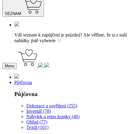
SEZNAM
Váš seznam k zapůjčení je prázdný! Ale věříme, že si z naší
nabídky jistě vyberete ♡
Menu
Půjčovna
Půjčovna
Dekorace a osvětlení (255)
Inventář (78)
Nábytek a relax koutky (46)
Obřad (77)
Textil (101)