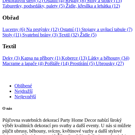
Dekorativní stěny (2)
Ostatní (4)
Regály (8)
Stoly a stolky (15)
Taburetky, podsedáky, palety (5)
Židle, křesílka a lehátka (12)
Obřad
Lucerny (6)
Na prstýnky (12)
Ostatní (1)
Stojany a uvítací tabule (7)
Stoly (11)
Svatební brány (3)
Textil (32)
Židle (5)
Textil
Deky (3)
Kapsa na příbory (1)
Koberce (13)
Látky a běhouny (34)
Macrame a lapače (4)
Polštáře (14)
Prostírání (5)
Ubrousky (27)
Oblíbené
Nejdražší
Nejlevnější
O nás
Půjčovna svatebních dekorací Party Home Decor nabízí široký
výběr kvalitních dekorací pro svatby a další eventy. U nás si můžete
půjčit ubrusy, běhouny, svícny, květinové vazby a další stylové