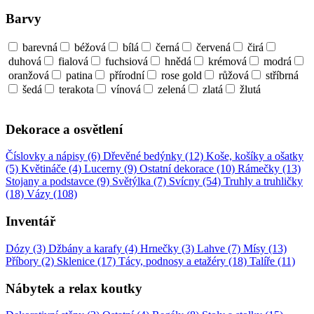
Barvy
barevná
béžová
bílá
černá
červená
čirá
duhová
fialová
fuchsiová
hnědá
krémová
modrá
oranžová
patina
přírodní
rose gold
růžová
stříbrná
šedá
terakota
vínová
zelená
zlatá
žlutá
Dekorace a osvětlení
Číslovky a nápisy (6)
Dřevěné bedýnky (12)
Koše, košíky a ošatky
(5)
Květináče (4)
Lucerny (9)
Ostatní dekorace (10)
Rámečky (13)
Stojany a podstavce (9)
Světýlka (7)
Svícny (54)
Truhly a truhličky
(18)
Vázy (108)
Inventář
Dózy (3)
Džbány a karafy (4)
Hrnečky (3)
Lahve (7)
Mísy (13)
Příbory (2)
Sklenice (17)
Tácy, podnosy a etažéry (18)
Talíře (11)
Nábytek a relax koutky