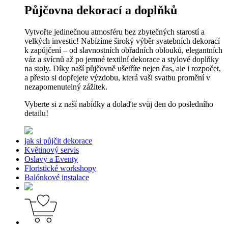
Půjčovna dekorací a doplňků
Vytvořte jedinečnou atmosféru bez zbytečných starostí a
velkých investic! Nabízíme široký výběr svatebních dekorací
k zapůjčení – od slavnostních obřadních oblouků, elegantních
váz a svícnů až po jemné textilní dekorace a stylové doplňky
na stoly. Díky naší půjčovně ušetříte nejen čas, ale i rozpočet,
a přesto si dopřejete výzdobu, která vaši svatbu promění v
nezapomenutelný zážitek.
Vyberte si z naší nabídky a dolaďte svůj den do posledního
detailu!
jak si půjčit dekorace
Květinový servis
Oslavy a Eventy
Floristické workshopy
Balónkové instalace