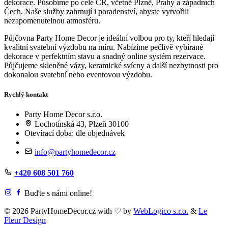
dekorace. Působíme po celé ČR, včetně Plzně, Prahy a západních
Čech. Naše služby zahrnují i poradenství, abyste vytvořili
nezapomenutelnou atmosféru.
Půjčovna Party Home Decor je ideální volbou pro ty, kteří hledají
kvalitní svatební výzdobu na míru. Nabízíme pečlivě vybírané
dekorace v perfektním stavu a snadný online systém rezervace.
Půjčujeme skleněné vázy, keramické svícny a další nezbytnosti pro
dokonalou svatební nebo eventovou výzdobu.
Rychlý kontakt
Party Home Decor s.r.o.
Lochotínská 43, Plzeň 30100
Otevírací doba: dle objednávek
info@partyhomedecor.cz
+420 608 501 760
Buďte s námi online!
© 2026 PartyHomeDecor.cz with
♡
by
WebLogico s.r.o.
&
Le
Fleur Design