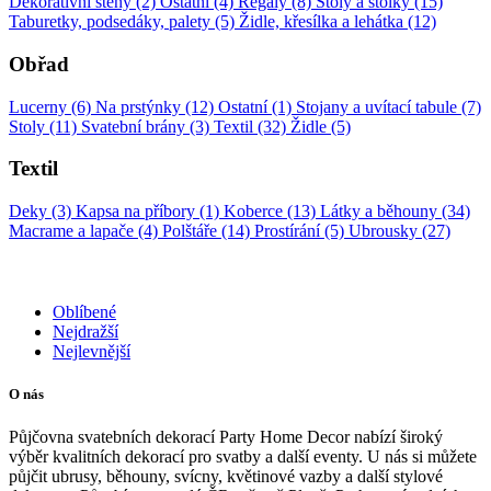
Dekorativní stěny (2)
Ostatní (4)
Regály (8)
Stoly a stolky (15)
Taburetky, podsedáky, palety (5)
Židle, křesílka a lehátka (12)
Obřad
Lucerny (6)
Na prstýnky (12)
Ostatní (1)
Stojany a uvítací tabule (7)
Stoly (11)
Svatební brány (3)
Textil (32)
Židle (5)
Textil
Deky (3)
Kapsa na příbory (1)
Koberce (13)
Látky a běhouny (34)
Macrame a lapače (4)
Polštáře (14)
Prostírání (5)
Ubrousky (27)
Oblíbené
Nejdražší
Nejlevnější
O nás
Půjčovna svatebních dekorací Party Home Decor nabízí široký
výběr kvalitních dekorací pro svatby a další eventy. U nás si můžete
půjčit ubrusy, běhouny, svícny, květinové vazby a další stylové