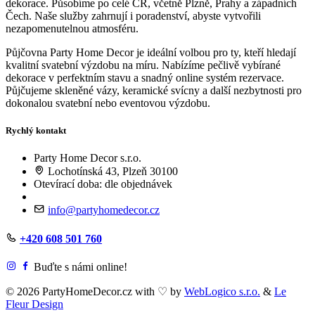
dekorace. Působíme po celé ČR, včetně Plzně, Prahy a západních
Čech. Naše služby zahrnují i poradenství, abyste vytvořili
nezapomenutelnou atmosféru.
Půjčovna Party Home Decor je ideální volbou pro ty, kteří hledají
kvalitní svatební výzdobu na míru. Nabízíme pečlivě vybírané
dekorace v perfektním stavu a snadný online systém rezervace.
Půjčujeme skleněné vázy, keramické svícny a další nezbytnosti pro
dokonalou svatební nebo eventovou výzdobu.
Rychlý kontakt
Party Home Decor s.r.o.
Lochotínská 43, Plzeň 30100
Otevírací doba: dle objednávek
info@partyhomedecor.cz
+420 608 501 760
Buďte s námi online!
© 2026 PartyHomeDecor.cz with
♡
by
WebLogico s.r.o.
&
Le
Fleur Design