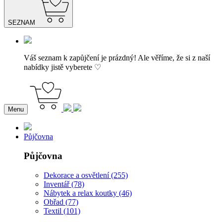
SEZNAM
Váš seznam k zapůjčení je prázdný! Ale věříme, že si z naší
nabídky jistě vyberete ♡
Menu
Půjčovna
Půjčovna
Dekorace a osvětlení (255)
Inventář (78)
Nábytek a relax koutky (46)
Obřad (77)
Textil (101)