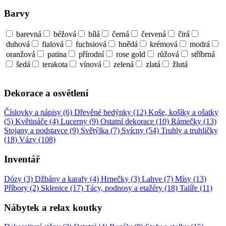
Barvy
barevná
béžová
bílá
černá
červená
čirá
duhová
fialová
fuchsiová
hnědá
krémová
modrá
oranžová
patina
přírodní
rose gold
růžová
stříbrná
šedá
terakota
vínová
zelená
zlatá
žlutá
Dekorace a osvětlení
Číslovky a nápisy (6)
Dřevěné bedýnky (12)
Koše, košíky a ošatky
(5)
Květináče (4)
Lucerny (9)
Ostatní dekorace (10)
Rámečky (13)
Stojany a podstavce (9)
Světýlka (7)
Svícny (54)
Truhly a truhličky
(18)
Vázy (108)
Inventář
Dózy (3)
Džbány a karafy (4)
Hrnečky (3)
Lahve (7)
Mísy (13)
Příbory (2)
Sklenice (17)
Tácy, podnosy a etažéry (18)
Talíře (11)
Nábytek a relax koutky