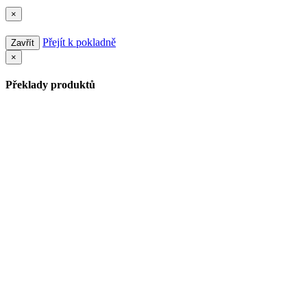
×
Přejít k pokladně
Zavřít
×
Překlady produktů