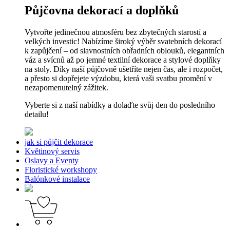
Půjčovna dekorací a doplňků
Vytvořte jedinečnou atmosféru bez zbytečných starostí a
velkých investic! Nabízíme široký výběr svatebních dekorací
k zapůjčení – od slavnostních obřadních oblouků, elegantních
váz a svícnů až po jemné textilní dekorace a stylové doplňky
na stoly. Díky naší půjčovně ušetříte nejen čas, ale i rozpočet,
a přesto si dopřejete výzdobu, která vaši svatbu promění v
nezapomenutelný zážitek.
Vyberte si z naší nabídky a dolaďte svůj den do posledního
detailu!
jak si půjčit dekorace
Květinový servis
Oslavy a Eventy
Floristické workshopy
Balónkové instalace