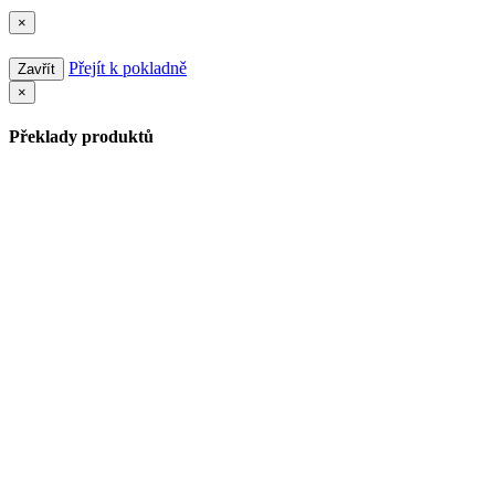
×
Přejít k pokladně
Zavřít
×
Překlady produktů