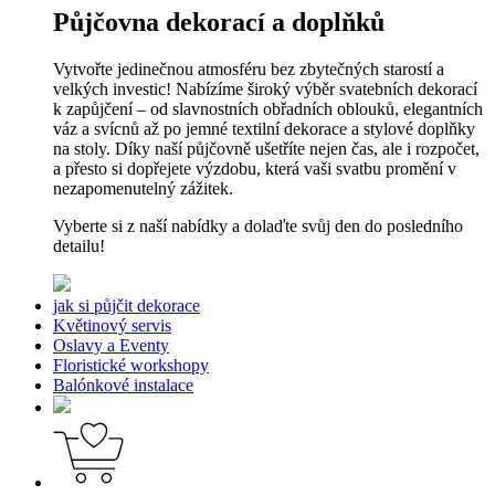
Půjčovna dekorací a doplňků
Vytvořte jedinečnou atmosféru bez zbytečných starostí a
velkých investic! Nabízíme široký výběr svatebních dekorací
k zapůjčení – od slavnostních obřadních oblouků, elegantních
váz a svícnů až po jemné textilní dekorace a stylové doplňky
na stoly. Díky naší půjčovně ušetříte nejen čas, ale i rozpočet,
a přesto si dopřejete výzdobu, která vaši svatbu promění v
nezapomenutelný zážitek.
Vyberte si z naší nabídky a dolaďte svůj den do posledního
detailu!
jak si půjčit dekorace
Květinový servis
Oslavy a Eventy
Floristické workshopy
Balónkové instalace