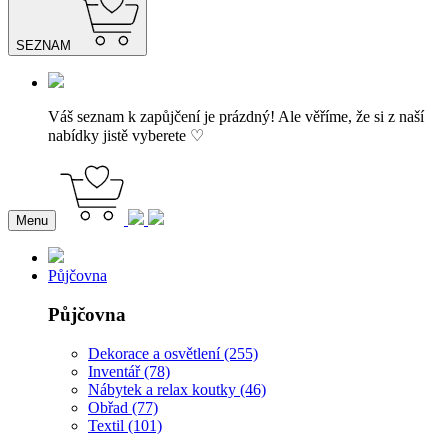
SEZNAM
Váš seznam k zapůjčení je prázdný! Ale věříme, že si z naší
nabídky jistě vyberete ♡
Menu
Půjčovna
Půjčovna
Dekorace a osvětlení (255)
Inventář (78)
Nábytek a relax koutky (46)
Obřad (77)
Textil (101)