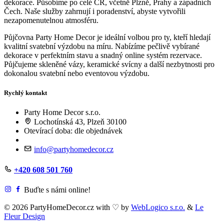
dekorace. Působíme po celé ČR, včetně Plzně, Prahy a západních
Čech. Naše služby zahrnují i poradenství, abyste vytvořili
nezapomenutelnou atmosféru.
Půjčovna Party Home Decor je ideální volbou pro ty, kteří hledají
kvalitní svatební výzdobu na míru. Nabízíme pečlivě vybírané
dekorace v perfektním stavu a snadný online systém rezervace.
Půjčujeme skleněné vázy, keramické svícny a další nezbytnosti pro
dokonalou svatební nebo eventovou výzdobu.
Rychlý kontakt
Party Home Decor s.r.o.
Lochotínská 43, Plzeň 30100
Otevírací doba: dle objednávek
info@partyhomedecor.cz
+420 608 501 760
Buďte s námi online!
© 2026 PartyHomeDecor.cz with
♡
by
WebLogico s.r.o.
&
Le
Fleur Design