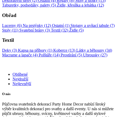
Dekorativní stěny (2)
Ostatní (4)
Regály (8)
Stoly a stolky (15)
Taburetky, podsedáky, palety (5)
Židle, křesílka a lehátka (12)
Obřad
Lucerny (6)
Na prstýnky (12)
Ostatní (1)
Stojany a uvítací tabule (7)
Stoly (11)
Svatební brány (3)
Textil (32)
Židle (5)
Textil
Deky (3)
Kapsa na příbory (1)
Koberce (13)
Látky a běhouny (34)
Macrame a lapače (4)
Polštáře (14)
Prostírání (5)
Ubrousky (27)
Oblíbené
Nejdražší
Nejlevnější
O nás
Půjčovna svatebních dekorací Party Home Decor nabízí široký
výběr kvalitních dekorací pro svatby a další eventy. U nás si můžete
půjčit ubrusy, běhouny, svícny, květinové vazby a další stylové