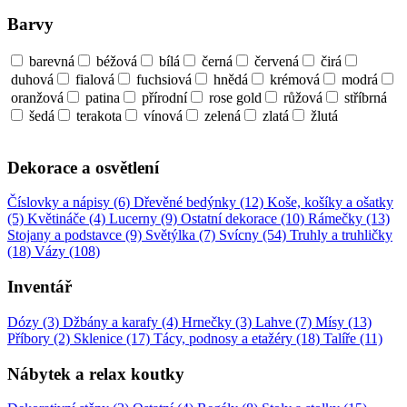
Barvy
barevná
béžová
bílá
černá
červená
čirá
duhová
fialová
fuchsiová
hnědá
krémová
modrá
oranžová
patina
přírodní
rose gold
růžová
stříbrná
šedá
terakota
vínová
zelená
zlatá
žlutá
Dekorace a osvětlení
Číslovky a nápisy (6)
Dřevěné bedýnky (12)
Koše, košíky a ošatky
(5)
Květináče (4)
Lucerny (9)
Ostatní dekorace (10)
Rámečky (13)
Stojany a podstavce (9)
Světýlka (7)
Svícny (54)
Truhly a truhličky
(18)
Vázy (108)
Inventář
Dózy (3)
Džbány a karafy (4)
Hrnečky (3)
Lahve (7)
Mísy (13)
Příbory (2)
Sklenice (17)
Tácy, podnosy a etažéry (18)
Talíře (11)
Nábytek a relax koutky